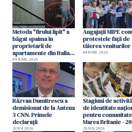
Metoda "firului lipit" a
Angajaţii MIPE con
băgat spaima în
protestele faţă de
proprietarii de
tăierea veniturilor
apartamente din Italia.
08 IUNIE 2026
Poliția, sesizată
09 IUNIE 2026
Răzvan Dumitrescu a
Stagiuni de activită
demisionat de la Antena
de identitate națio
3 CNN. Primele
pentru comunitate
declarații
Marea Britanie - 2
31 MAI 2026
28 MAI 2026