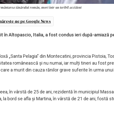
ormântarea tânărului român, mort într-un teribil accident
ărește-ne pe Google News
 în Altopascio, Italia, a fost condus ieri după-amiază pe
doxă „Santa Pelagia” din Montecatini, provincia Pistoia, T
tatea românească și nu numai, iar mulți tineri au fost pr
ni care a murit din cauza rănilor grave suferite în urma unu
ea, în vârstă de 25 de ani, rezidentă în municipiul Massa
 la bord se afla și Martina, în vârstă de 21 de ani, fostă 