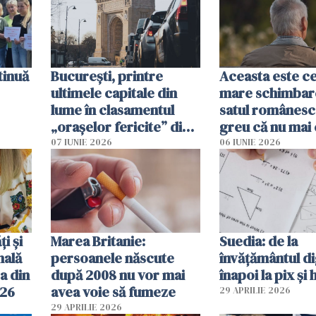
tinuă
București, printre
Aceasta este c
ultimele capitale din
mare schimbar
lume în clasamentul
satul românesc.
„orașelor fericite” din
greu că nu mai 
2026
pe-aici, prin jur
07 IUNIE 2026
06 IUNIE 2026
ți și
Marea Britanie:
Suedia: de la
nală
persoanele născute
învățământul di
a din
după 2008 nu vor mai
înapoi la pix și 
026
avea voie să fumeze
29 APRILIE 2026
29 APRILIE 2026