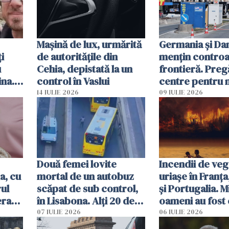
Mașină de lux, urmărită
Germania și D
i
de autoritățile din
mențin controal
u
Cehia, depistată la un
frontieră. Preg
ina.
control în Vaslui
centre pentru m
caută
respinși din UE
14 IULIE 2026
09 IULIE 2026
Două femei lovite
Incendii de veg
a, cu
mortal de un autobuz
uriașe în Franța
ul
scăpat de sub control,
și Portugalia. M
erau
în Lisabona. Alți 20 de
oameni au fost 
tă
oameni sunt răniți
07 IULIE 2026
06 IULIE 2026