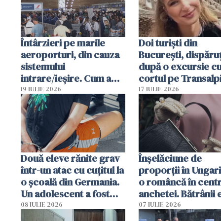
Întârzieri pe marile
Doi turiști din
aeroporturi, din cauza
București, dispăruț
sistemului
după o excursie c
intrare/ieșire. Cum a
cortul pe Transalp
ajuns o femeie să fie
Poliția și familia îi 
19 IULIE 2026
17 IULIE 2026
arestată în Cluj-Napoca
Două eleve rănite grav
Înșelăciune de
într-un atac cu cuțitul la
proporții în Ungari
o școală din Germania.
o româncă în centr
Un adolescent a fost
anchetei. Bătrânii 
arestat
puși să lase la poar
08 IULIE 2026
07 IULIE 2026
genți cu aur și bani