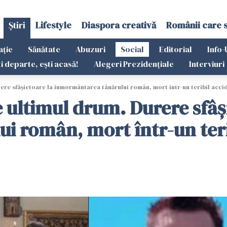
Știri
Lifestyle
Diaspora creativă
Românii care 
ație
Sănătate
Abuzuri
Social
Editorial
Info-
ti departe, ești acasă!
Alegeri Prezidențiale
Interviuri
rere sfâșietoare la înmormântarea tânărului român, mort într-un teribil acci
e ultimul drum. Durere sfâș
 român, mort într-un teri