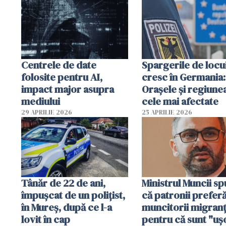
Centrele de date
Spargerile de locu
folosite pentru AI,
cresc în Germania:
impact major asupra
Orașele și regiune
mediului
cele mai afectate
29 APRILIE 2026
25 APRILIE 2026
Tânăr de 22 de ani,
Ministrul Muncii s
împușcat de un polițist,
că patronii prefer
în Mureș, după ce l-a
muncitorii migranț
lovit în cap
pentru că sunt "uş