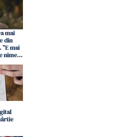
ea mai
e din
 ”E mai
e nimeni
”
gital
hârtie