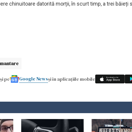
ere chinuitoare datorită morții, în scurt timp, a trei băieți
mantare
Google News
și pe
și în aplicațiile mobile