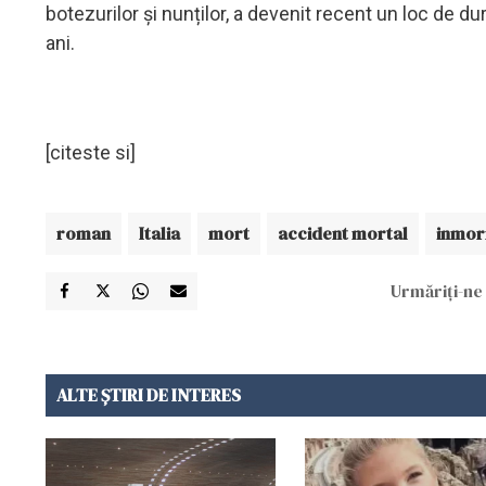
botezurilor și nunților, a devenit recent un loc de dur
ani.
[citeste si]
roman
Italia
mort
accident mortal
inmor
Urmăriți-ne 
ALTE ȘTIRI DE INTERES