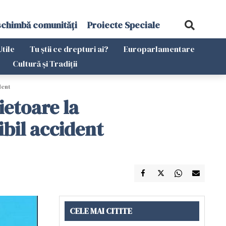
schimbă comunități
Proiecte Speciale
Utile
Tu știi ce drepturi ai?
Europarlamentare
Cultură și Tradiții
dent
ietoare la
bil accident
CELE MAI CITITE