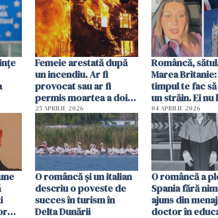
ințe
Femeie arestată după
Româncă, sătul
un incendiu. Ar fi
Marea Britanie:
a
provocat sau ar fi
timpul te fac să
permis moartea a doi
un străin. Ei nu
copii de 1 an și 3 ani
ca noi. În Româ
25 APRILIE 2026
04 APRILIE 2026
oamenii sunt alt
pune
O româncă și un italian
O româncă a ple
ă
descriu o poveste de
Spania fără nimi
i
succes în turism în
ajuns din mena
or
Delta Dunării
doctor în educ