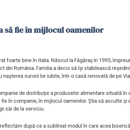
 să fie în mijlocul oamenilor
rat foarte bine în Italia. Născut la Făgăraș în 1995, împre
ect din România. Familia a decis să își stabilească reședinț
nașterea surorii lor iubite, într-o casă renovată de pe Vi
o companie de distribuție a produselor alimentare situată în
e în companie, în mijlocul oamenilor. Știa să asculte și 
ii săi de la serviciu.
să reflectăm după ce a subliniat modul în care acea biseric