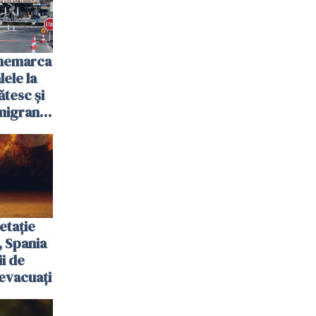
anemarca
ele la
ătesc și
igranții
etație
, Spania
ii de
evacuați