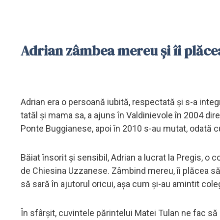
Adrian zâmbea mereu și îi plăcea
Adrian era o persoană iubită, respectată și s-a integ
tatăl și mama sa, a ajuns în Valdinievole în 2004 dir
Ponte Buggianese, apoi în 2010 s-au mutat, odată cu 
Băiat însorit și sensibil, Adrian a lucrat la Pregis, 
de Chiesina Uzzanese. Zâmbind mereu, îi plăcea să fi
să sară în ajutorul oricui, așa cum și-au amintit coleg
În sfârșit, cuvintele părintelui Matei Tulan ne fac 