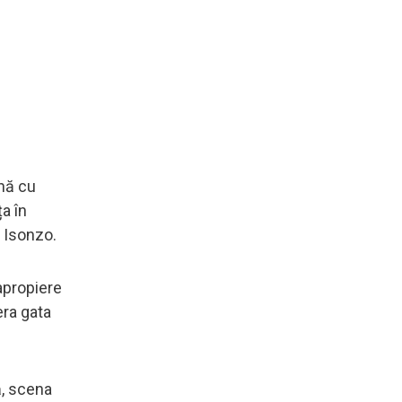
ună cu
a în
a Isonzo.
 apropiere
era gata
ă, scena