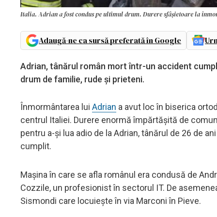
Italia. Adrian a fost condus pe ultimul drum. Durere sfâșietoare la înm
Adaugă-ne ca sursă preferată în Google
Urm
Adrian, tânărul român mort într-un accident cumplit
drum de familie, rude și prieteni.
Înmormântarea lui
Adrian
a avut loc în biserica orto
centrul Italiei. Durere enormă împărtășită de comuni
pentru a-și lua adio de la Adrian, tânărul de 26 de a
cumplit.
Mașina în care se afla românul era condusă de Andre
Cozzile, un profesionist în sectorul IT. De asemenea,
Sismondi care locuiește în via Marconi în Pieve.