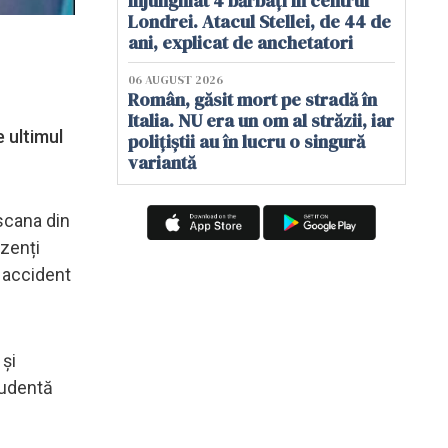
înjunghiat 4 bărbați în centrul
Londrei. Atacul Stellei, de 44 de
ani, explicat de anchetatori
06 AUGUST 2026
Român, găsit mort pe stradă în
Italia. NU era un om al străzii, iar
 ultimul
polițiștii au în lucru o singură
variantă
oscana din
ezenți
i accident
 și
studentă