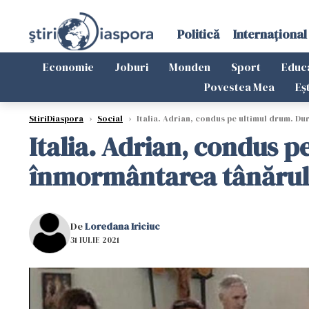
Politică
Internațional
Economie
Joburi
Monden
Sport
Educ
Povestea Mea
Eș
StiriDiaspora
›
Social
›
Italia. Adrian, condus pe ultimul drum. Du
Italia. Adrian, condus p
înmormântarea tânărului
De
Loredana Iriciuc
31 IULIE 2021