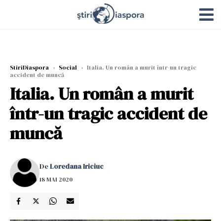
StiriDiaspora
›
Social
›
Italia. Un român a murit într-un tragic
accident de muncă
Italia. Un român a murit
într-un tragic accident de
muncă
De
Loredana Iriciuc
18 MAI 2020