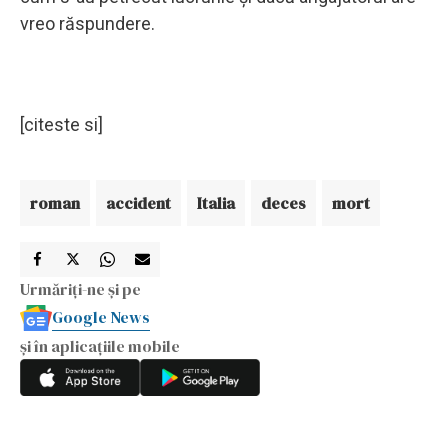
vreo răspundere.
[citeste si]
roman
accident
Italia
deces
mort
Urmăriți-ne și pe
Google News
și în aplicațiile mobile