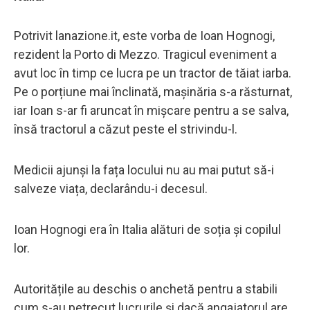
Potrivit lanazione.it, este vorba de Ioan Hognogi,
rezident la Porto di Mezzo. Tragicul eveniment a
avut loc în timp ce lucra pe un tractor de tăiat iarba.
Pe o porțiune mai înclinată, mașinăria s-a răsturnat,
iar Ioan s-ar fi aruncat în mișcare pentru a se salva,
însă tractorul a căzut peste el strivindu-l.
Medicii ajunși la fața locului nu au mai putut să-i
salveze viața, declarându-i decesul.
Ioan Hognogi era în Italia alături de soția și copilul
lor.
Autoritățile au deschis o anchetă pentru a stabili
cum s-au petrecut lucrurile și dacă angajatorul are