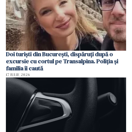
Doi turiști din București, dispăruți după o
excursie cu cortul pe Transalpina. Poliția și
familia îi caută
17 IULIE 2026