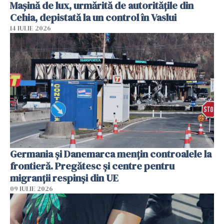
Mașină de lux, urmărită de autoritățile din
Cehia, depistată la un control în Vaslui
14 IULIE 2026
Germania și Danemarca mențin controalele la
frontieră. Pregătesc și centre pentru
migranții respinși din UE
09 IULIE 2026