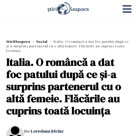
StiriDiaspora
›
Social
›
Italia. O româncă a dat foc patului după ce
și-a surprins partenerul cu o altă femeie. Flăcările au cuprins toată
locuința
Italia. O româncă a dat
foc patului după ce și-a
surprins partenerul cu o
altă femeie. Flăcările au
cuprins toată locuința
De
Loredana Iriciuc