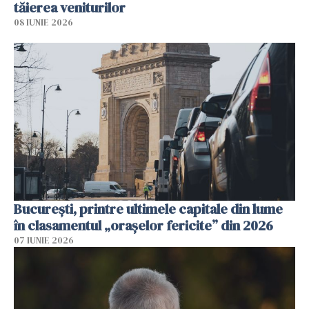
tăierea veniturilor
08 IUNIE 2026
București, printre ultimele capitale din lume
în clasamentul „orașelor fericite” din 2026
07 IUNIE 2026