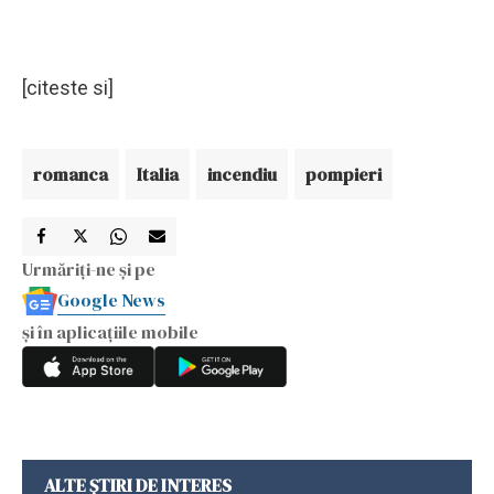
[citeste si]
romanca
Italia
incendiu
pompieri
Urmăriți-ne și pe
Google News
și în aplicațiile mobile
ALTE ȘTIRI DE INTERES