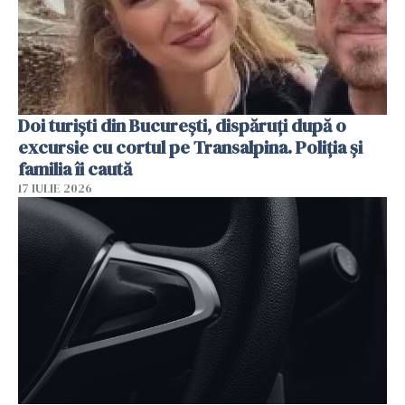
Doi turiști din București, dispăruți după o
excursie cu cortul pe Transalpina. Poliția și
familia îi caută
17 IULIE 2026