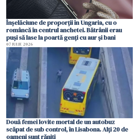
Înșelăciune de proporții în Ungaria, cu o
româncă în centrul anchetei. Bătrânii erau
puși să lase la poartă genți cu aur și bani
07 IULIE 2026
Două femei lovite mortal de un autobuz
scăpat de sub control, în Lisabona. Alți 20 de
oameni sunt răniți