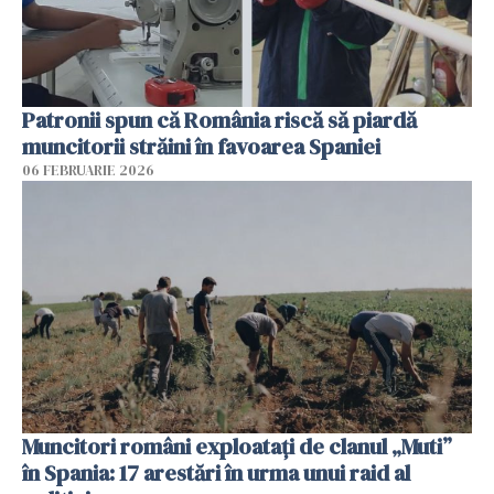
Patronii spun că România riscă să piardă
muncitorii străini în favoarea Spaniei
06 FEBRUARIE 2026
Muncitori români exploatați de clanul „Muti”
în Spania: 17 arestări în urma unui raid al