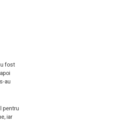
au fost
 apoi
 s-au
ul pentru
e, iar