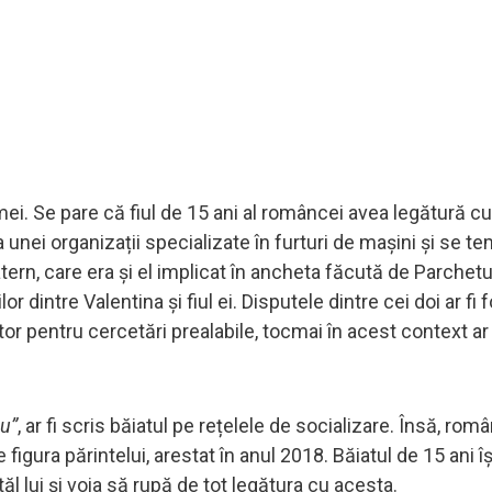
mei. Se pare că fiul de 15 ani al româncei avea legătură cu
 unei organizații specializate în furturi de mașini și se t
tern, care era și el implicat în ancheta făcută de Parchetu
or dintre Valentina și fiul ei. Disputele dintre cei doi ar fi
ător pentru cercetări prealabile, tocmai în acest context ar
ou”
, ar fi scris băiatul pe rețelele de socializare. Însă, rom
figura părintelui, arestat în anul 2018. Băiatul de 15 ani î
l lui și voia să rupă de tot legătura cu acesta.