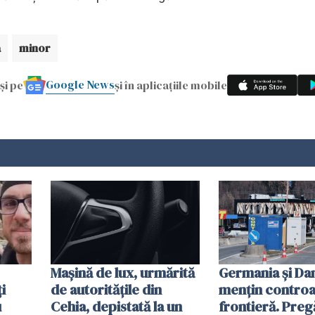
a
minor
Google News
și pe
și în aplicațiile mobile
Mașină de lux, urmărită
Germania și D
i
de autoritățile din
mențin controal
u
Cehia, depistată la un
frontieră. Preg