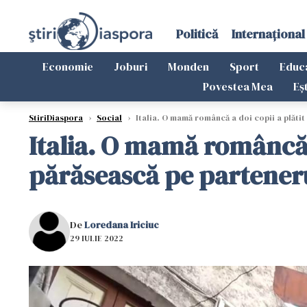
Politică
Internațional
Economie
Joburi
Monden
Sport
Educ
Povestea Mea
Eș
StiriDiaspora
›
Social
›
Italia. O mamă româncă a doi copii a plătit 
Italia. O mamă româncă a
părăsească pe partenerul 
De
Loredana Iriciuc
29 IULIE 2022