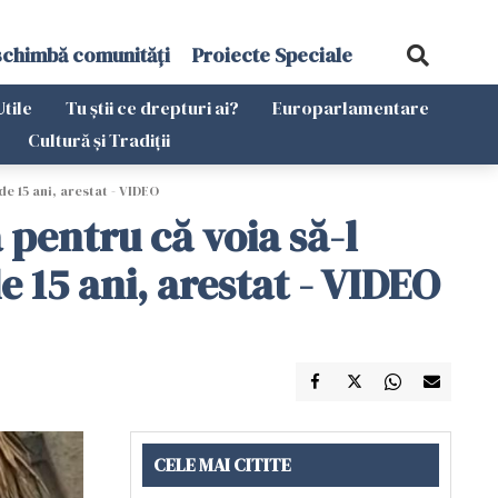
schimbă comunități
Proiecte Speciale
Utile
Tu știi ce drepturi ai?
Europarlamentare
Cultură și Tradiții
de 15 ani, arestat - VIDEO
 pentru că voia să-l
e 15 ani, arestat - VIDEO
CELE MAI CITITE