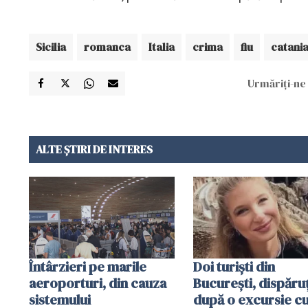
Sicilia
romanca
Italia
crima
fiu
catani
Urmăriți-ne 
ALTE ȘTIRI DE INTERES
Întârzieri pe marile
Doi turiști din
aeroporturi, din cauza
București, dispăruț
sistemului
după o excursie c