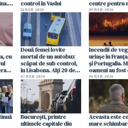
ina.
control în Vaslui
centre pentru m
caută
respinși din UE
14 IULIE 2026
09 IULIE 2026
Două femei lovite
Incendii de veg
a, cu
mortal de un autobuz
uriașe în Franța
ul
scăpat de sub control,
și Portugalia. M
erau
în Lisabona. Alți 20 de
oameni au fost 
tă
oameni sunt răniți
07 IULIE 2026
06 IULIE 2026
tinuă
București, printre
Aceasta este c
ultimele capitale din
mare schimbar