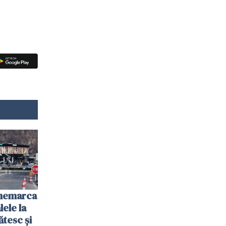
anemarca
ele la
ătesc și