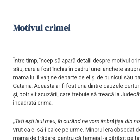
Motivul crimei
Între timp, încep să apară detalii despre motivul cri
său, care a fost închis în cadrul unei anchete asupra
mama lui îl va ține departe de el și de bunicul său pa
Catania. Aceasta ar fi fost una dintre cauzele certuril
și, potrivit acuzării, care trebuie să treacă la Judec
încadrată crima.
„Tati ești leul meu, în curând ne vom îmbrățișa din n
vrut ca el să-i calce pe urme. Minorul era obsedat de 
mama de trădare, pentru că femeia l-a părăsit pe tată