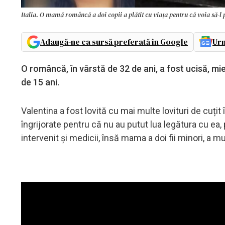
Italia. O mamă româncă a doi copii a plătit cu viața pentru că voia să-l p
Adaugă-ne ca sursă preferată în Google
Urm
O româncă, în vârstă de 32 de ani, a fost ucisă, mierc
de 15 ani.
Valentina a fost lovită cu mai multe lovituri de cuțit
îngrijorate pentru că nu au putut lua legătura cu ea,
intervenit și medicii, însă mama a doi fii minori, a m