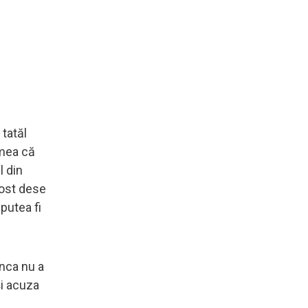
 tatăl
emea că
l din
 fost dese
 putea fi
ânca nu a
și acuza