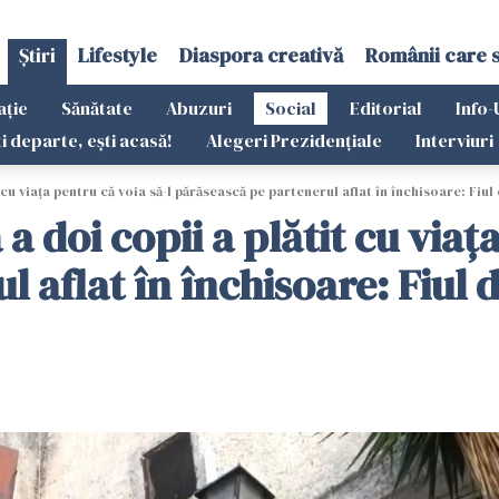
Știri
Lifestyle
Diaspora creativă
Românii care 
ație
Sănătate
Abuzuri
Social
Editorial
Info-
ti departe, ești acasă!
Alegeri Prezidențiale
Interviuri
cu viața pentru că voia să-l părăsească pe partenerul aflat în închisoare: Fiul 
 doi copii a plătit cu viața
aflat în închisoare: Fiul d