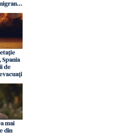
igranții
etație
, Spania
ii de
evacuați
ea mai
e din