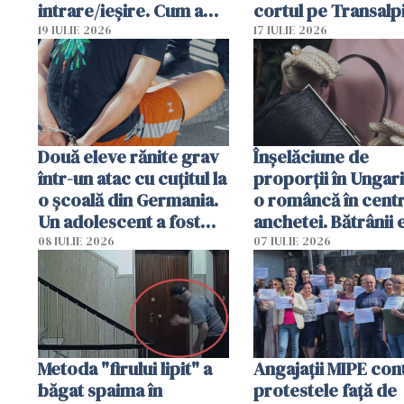
intrare/ieșire. Cum a
cortul pe Transalp
ajuns o femeie să fie
Poliția și familia îi 
19 IULIE 2026
17 IULIE 2026
arestată în Cluj-Napoca
Două eleve rănite grav
Înșelăciune de
într-un atac cu cuțitul la
proporții în Ungari
o școală din Germania.
o româncă în centr
Un adolescent a fost
anchetei. Bătrânii 
arestat
puși să lase la poar
08 IULIE 2026
07 IULIE 2026
genți cu aur și bani
Metoda "firului lipit" a
Angajaţii MIPE con
băgat spaima în
protestele faţă de