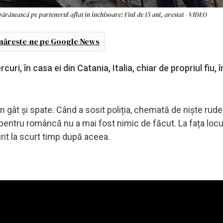
ărăsească pe partenerul aflat în închisoare: Fiul de 15 ani, arestat - VIDEO
ărește-ne pe Google News
uri, în casa ei din Catania, Italia, chiar de propriul fiu, 
 în gât și spate. Când a sosit poliția, chemată de niște rude
 pentru româncă nu a mai fost nimic de făcut. La fața locu
urit la scurt timp după aceea.