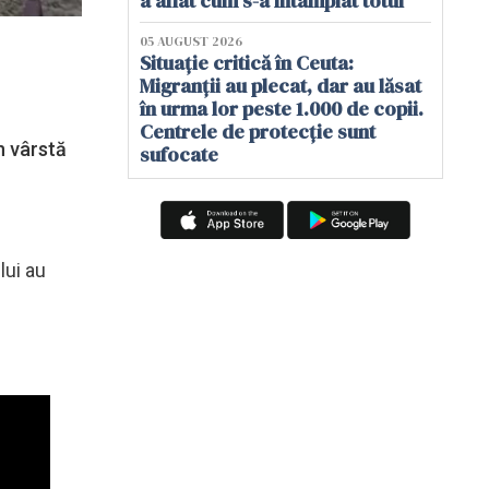
a aflat cum s-a întâmplat totul
05 AUGUST 2026
Situație critică în Ceuta:
Migranții au plecat, dar au lăsat
în urma lor peste 1.000 de copii.
Centrele de protecție sunt
în vârstă
sufocate
lui au