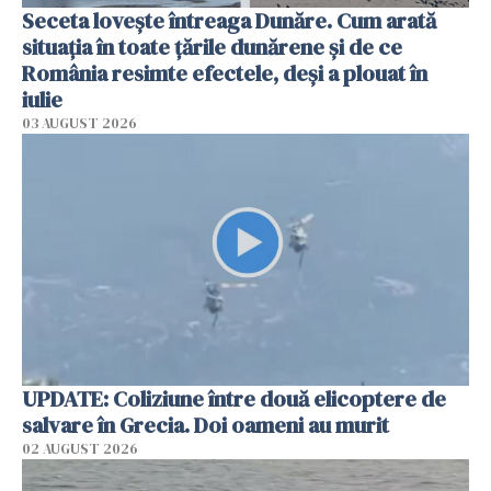
Seceta lovește întreaga Dunăre. Cum arată
situația în toate țările dunărene și de ce
România resimte efectele, deși a plouat în
iulie
03 AUGUST 2026
UPDATE: Coliziune între două elicoptere de
salvare în Grecia. Doi oameni au murit
02 AUGUST 2026