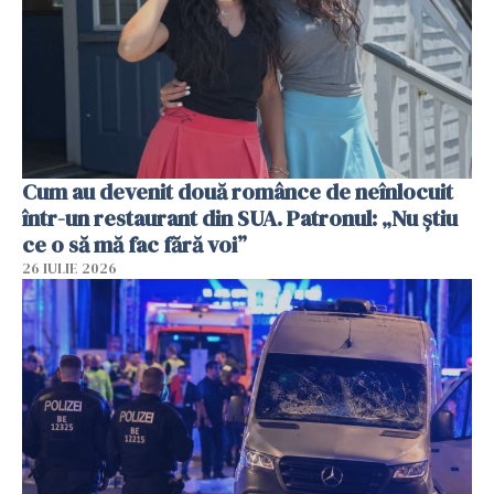
Cum au devenit două românce de neînlocuit
într-un restaurant din SUA. Patronul: „Nu știu
ce o să mă fac fără voi”
26 IULIE 2026