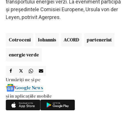
transportului energiei verzi. La eveniment participă
şi preşedintele Comisiei Europene, Ursula von der
Leyen, potrivit Agerpres.
Cotroceni
Iohannis
ACORD
parteneriat
energie verde
Urmăriți-ne și pe
Google News
și în aplicațiile mobile