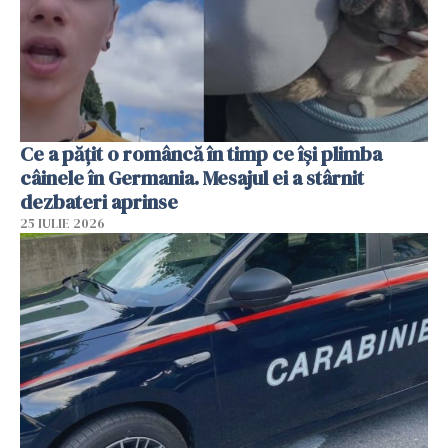
Ce a pățit o româncă în timp ce își plimba
câinele în Germania. Mesajul ei a stârnit
dezbateri aprinse
25 IULIE 2026