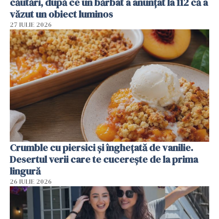
căutări, după ce un bărbat a anunțat la 112 că a
văzut un obiect luminos
27 IULIE 2026
Crumble cu piersici și înghețată de vanilie.
Desertul verii care te cucerește de la prima
lingură
26 IULIE 2026