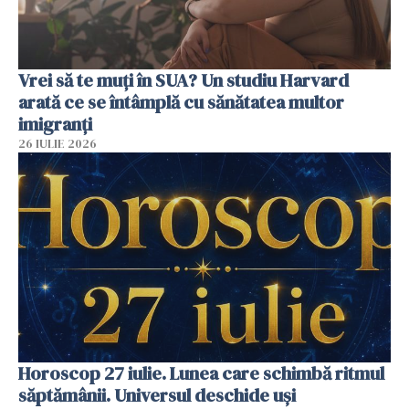
Vrei să te muți în SUA? Un studiu Harvard
arată ce se întâmplă cu sănătatea multor
imigranți
26 IULIE 2026
Horoscop 27 iulie. Lunea care schimbă ritmul
săptămânii. Universul deschide uși