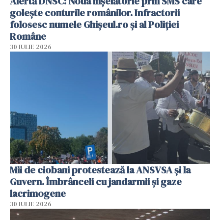
Alertă DNSC: Noua înșelătorie prin SMS care
golește conturile românilor. Infractorii
folosesc numele Ghișeul.ro și al Poliției
Române
30 IULIE 2026
Mii de ciobani protestează la ANSVSA și la
Guvern. Îmbrânceli cu jandarmii și gaze
lacrimogene
30 IULIE 2026