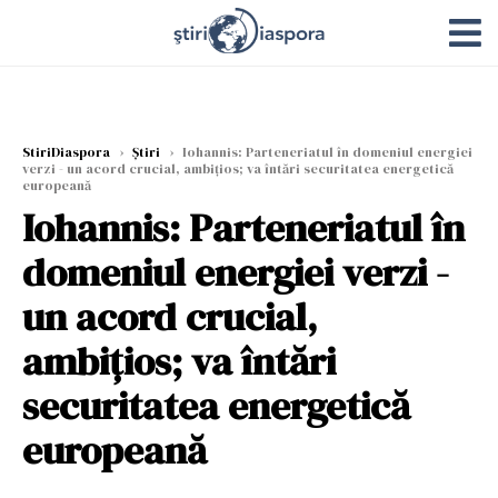
StiriDiaspora
›
Știri
›
Iohannis: Parteneriatul în domeniul energiei
verzi - un acord crucial, ambiţios; va întări securitatea energetică
europeană
Iohannis: Parteneriatul în
domeniul energiei verzi -
un acord crucial,
ambiţios; va întări
securitatea energetică
europeană