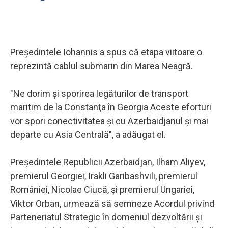
Preşedintele Iohannis a spus că etapa viitoare o
reprezintă cablul submarin din Marea Neagră.
"Ne dorim şi sporirea legăturilor de transport
maritim de la Constanţa în Georgia Aceste eforturi
vor spori conectivitatea şi cu Azerbaidjanul şi mai
departe cu Asia Centrală", a adăugat el.
Preşedintele Republicii Azerbaidjan, Ilham Aliyev,
premierul Georgiei, Irakli Garibashvili, premierul
României, Nicolae Ciucă, şi premierul Ungariei,
Viktor Orban, urmează să semneze Acordul privind
Parteneriatul Strategic în domeniul dezvoltării şi