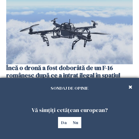
Încă o dronă a fost doborâtă de un F-16
românesc după ce a intrat ilegal în spațiul
aerian al României
SONDAJ DE OPINIE
25 IULIE 2026
Vă simțiți cetățean european?
Da
Nu