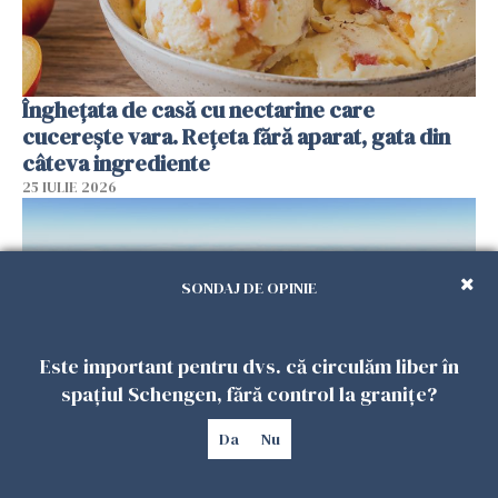
Înghețata de casă cu nectarine care
cucerește vara. Rețeta fără aparat, gata din
câteva ingrediente
25 IULIE 2026
SONDAJ DE OPINIE
Este important pentru dvs. că circulăm liber în
spațiul Schengen, fără control la granițe?
Da
Nu
Încă o dronă a fost doborâtă de un F-16
românesc după ce a intrat ilegal în spațiul