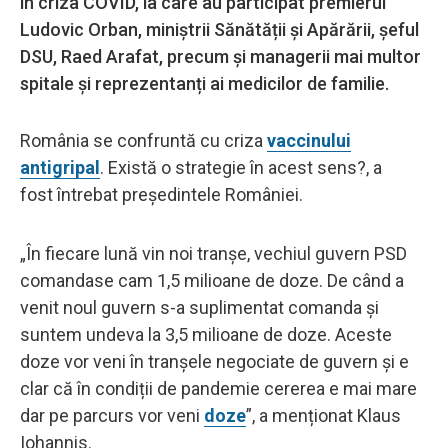
în criza COVID, la care au participat premierul
Ludovic Orban, miniștrii Sănătății și Apărării, șeful
DSU, Raed Arafat, precum și managerii mai multor
spitale și reprezentanți ai medicilor de familie.
România se confruntă cu criza
vaccinului
antigripal
. Există o strategie în acest sens?, a
fost întrebat președintele României.
„În fiecare lună vin noi tranșe, vechiul guvern PSD
comandase cam 1,5 milioane de doze. De când a
venit noul guvern s-a suplimentat comanda și
suntem undeva la 3,5 milioane de doze. Aceste
doze vor veni în tranșele negociate de guvern și e
clar că în condiții de pandemie cererea e mai mare
dar pe parcurs vor veni
doze
”, a menționat Klaus
Iohannis.