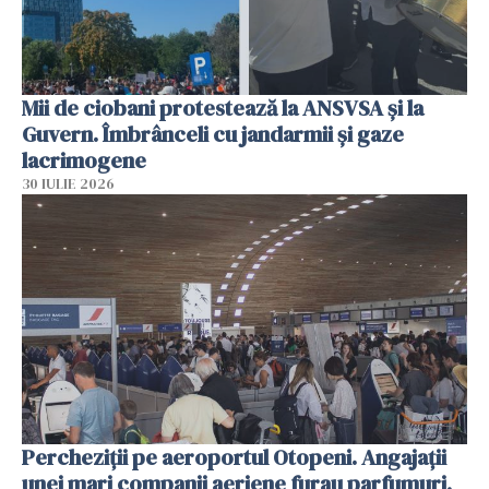
Mii de ciobani protestează la ANSVSA și la
Guvern. Îmbrânceli cu jandarmii și gaze
lacrimogene
30 IULIE 2026
Percheziții pe aeroportul Otopeni. Angajații
unei mari companii aeriene furau parfumuri,