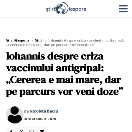
StiriDiaspora
›
Știri
›
Iohannis despre criza vaccinului antigripal:
„Cererea e mai mare, dar pe parcurs vor veni doze”
Iohannis despre criza
vaccinului antigripal:
„Cererea e mai mare, dar
pe parcurs vor veni doze”
De
Nicoleta Baciu
10 NOIEMBRIE 2020