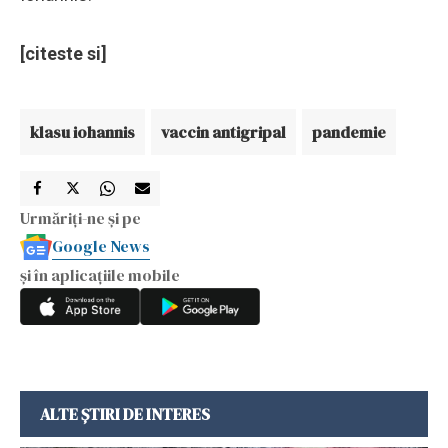
[citeste si]
klasu iohannis
vaccin antigripal
pandemie
Urmăriți-ne și pe
Google News
și în aplicațiile mobile
ALTE ȘTIRI DE INTERES