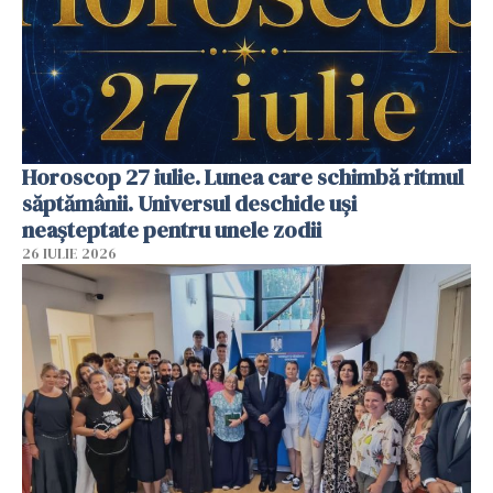
Horoscop 27 iulie. Lunea care schimbă ritmul
săptămânii. Universul deschide uși
neașteptate pentru unele zodii
26 IULIE 2026