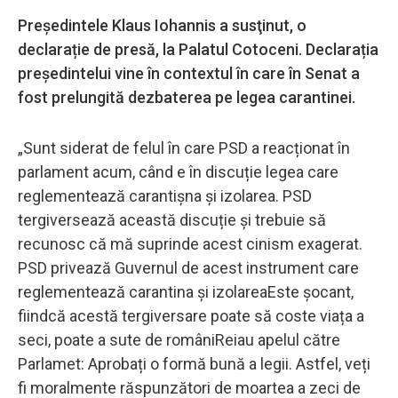
Președintele Klaus Iohannis a susţinut, o
declarație de presă, la Palatul Cotoceni. Declarația
președintelui vine în contextul în care în Senat a
fost prelungită dezbaterea pe legea carantinei.
„Sunt siderat de felul în care PSD a reacționat în
parlament acum, când e în discuție legea care
reglementează carantișna și izolarea. PSD
tergiversează această discuție și trebuie să
recunosc că mă suprinde acest cinism exagerat.
PSD privează Guvernul de acest instrument care
reglementează carantina și izolareaEste șocant,
fiindcă acestă tergiversare poate să coste viața a
seci, poate a sute de româniReiau apelul către
Parlamet: Aprobați o formă bună a legii. Astfel, veți
fi moralmente răspunzători de moartea a zeci de