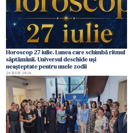
Horoscop 27 iulie. Lunea care schimbă ritmul
săptămânii. Universul deschide uși
neașteptate pentru unele zodii
26 IULIE 2026