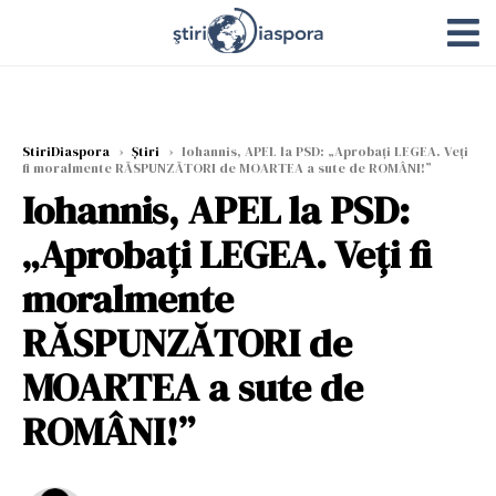
StiriDiaspora
›
Știri
›
Iohannis, APEL la PSD: „Aprobați LEGEA. Veți
fi moralmente RĂSPUNZĂTORI de MOARTEA a sute de ROMÂNI!”
Iohannis, APEL la PSD:
„Aprobați LEGEA. Veți fi
moralmente
RĂSPUNZĂTORI de
MOARTEA a sute de
ROMÂNI!”