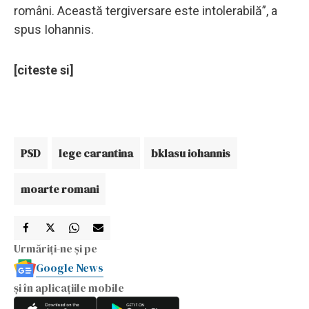
români. Această tergiversare este intolerabilă”, a
spus Iohannis.
[citeste si]
PSD
lege carantina
bklasu iohannis
moarte romani
Urmăriți-ne și pe
Google News
și în aplicațiile mobile