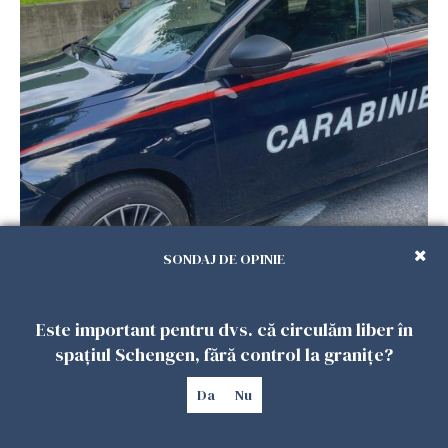
Româncă din Italia, acuzată că și-a lăsat copiii
SONDAJ DE OPINIE
singuri în casă pentru a merge la mall. Vecinii
au dat alarma
25 IULIE 2026
Este important pentru dvs. că circulăm liber în
spațiul Schengen, fără control la granițe?
Da
Nu