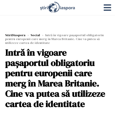
StiriDiaspora
›
Social
›
Intră în vigoare paşaportul obligatoriu
pentru europenii care merg în Marea Britanie. Cine va putea să
utilizeze cartea de identitate
Intră în vigoare
paşaportul obligatoriu
pentru europenii care
merg în Marea Britanie.
Cine va putea să utilizeze
cartea de identitate