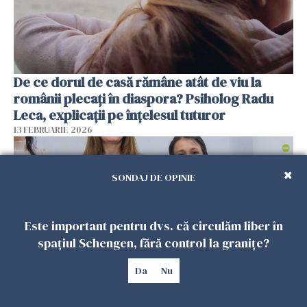
De ce dorul de casă rămâne atât de viu la
românii plecați în diaspora? Psiholog Radu
Leca, explicații pe înțelesul tuturor
13 FEBRUARIE 2026
SONDAJ DE OPINIE
Este important pentru dvs. că circulăm liber în
spațiul Schengen, fără control la granițe?
Da
Nu
Viața tot mai scumpă din Spania schimbă