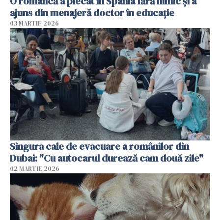
O româncă a plecat în Spania fără nimic și a
ajuns din menajeră doctor în educație
03 MARTIE 2026
Singura cale de evacuare a românilor din
Dubai: "Cu autocarul durează cam două zile"
02 MARTIE 2026