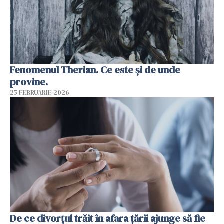
Fenomenul Therian. Ce este și de unde
provine.
25 FEBRUARIE 2026
De ce divorțul trăit în afara țării ajunge să fie