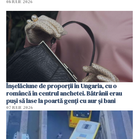
08 IULIE 2026
Înșelăciune de proporții în Ungaria, cu o
româncă în centrul anchetei. Bătrânii erau
puși să lase la poartă genți cu aur și bani
07 IULIE 2026