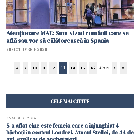
Atenționare MAE: Sunt vizați românii care se
află sau vor să călătorească în Spania
20 OCTOMBRIE 2020
13
«
‹
10
11
12
14
15
16
din 22
›
»
CELE MAI CITITE
06 AUGUST 2026
S-a aflat cine este femeia care a înjunghiat 4
bărbați în centrul Londrei. Atacul Stellei, de 44 de
ani, explicat de anchetatori