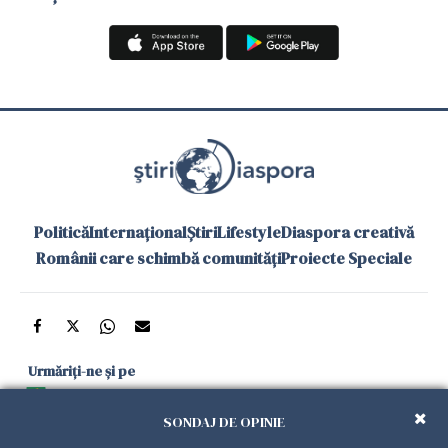
Politică
Internațional
Știri
Lifestyle
Diaspora creativă
Românii care schimbă comunități
Proiecte Speciale
Urmăriți-ne și pe
Google News
SONDAJ DE OPINIE
și în aplicațiile mobile