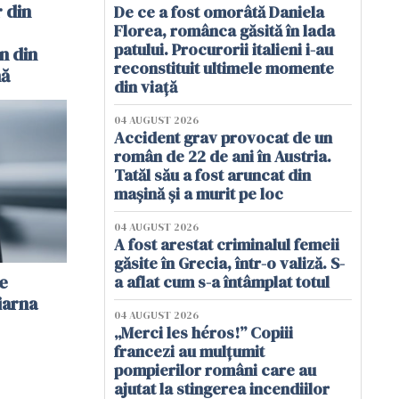
r din
De ce a fost omorâtă Daniela
Florea, românca găsită în lada
patului. Procurorii italieni i-au
n din
reconstituit ultimele momente
nă
din viață
04 AUGUST 2026
Accident grav provocat de un
român de 22 de ani în Austria.
Tatăl său a fost aruncat din
mașină și a murit pe loc
04 AUGUST 2026
A fost arestat criminalul femeii
găsite în Grecia, într-o valiză. S-
e
a aflat cum s-a întâmplat totul
iarna
04 AUGUST 2026
„Merci les héros!” Copiii
francezi au mulțumit
pompierilor români care au
ajutat la stingerea incendiilor