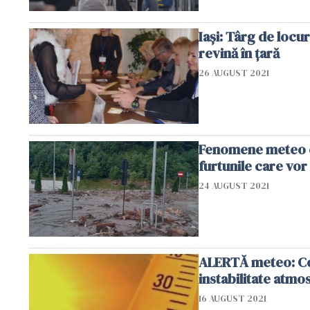
Iaşi: Târg de loc
revină în ţară
26 AUGUST 2021
Fenomene meteo ex
furtunile care vor
24 AUGUST 2021
ALERTĂ meteo: Cod
instabilitate atmo
16 AUGUST 2021