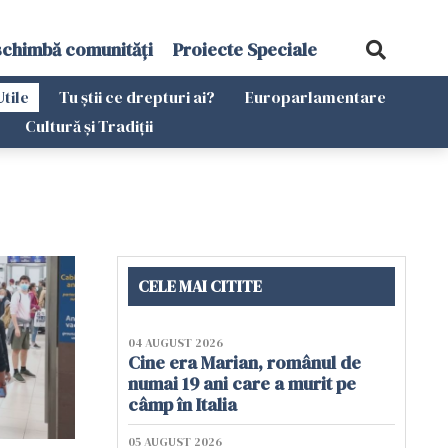
schimbă comunități
Proiecte Speciale
Utile
Tu știi ce drepturi ai?
Europarlamentare
Cultură și Tradiții
CELE MAI CITITE
04 AUGUST 2026
Cine era Marian, românul de
numai 19 ani care a murit pe
câmp în Italia
05 AUGUST 2026