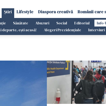
Știri
Lifestyle
Diaspora creativă
Românii care 
ație
Sănătate
Abuzuri
Social
Editorial
Info-
ti departe, ești acasă!
Alegeri Prezidențiale
Interviuri