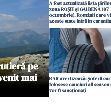
A fost actualizată lista țărilo
zona ROȘIE și GALBENĂ (07
octombrie). Românii care vi
aceste state intră în caranti
rutieră pe
venit mai
RAR avertizează: Șoferii car
folosesc cauciuri all season 
vor fi sancționați