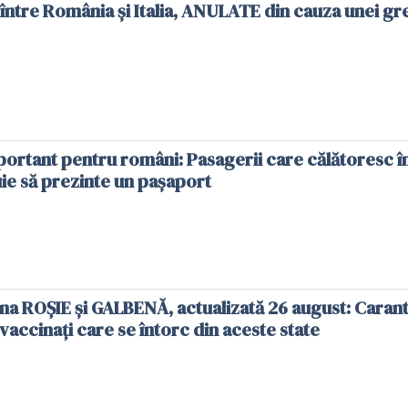
între România și Italia, ANULATE din cauza unei gr
portant pentru români: Pasagerii care călătoresc î
ie să prezinte un paşaport
zona ROȘIE și GALBENĂ, actualizată 26 august: Caran
accinați care se întorc din aceste state