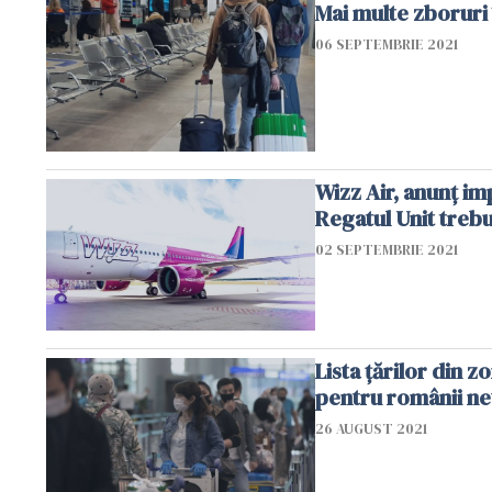
Mai multe zboruri 
06 SEPTEMBRIE 2021
Wizz Air, anunț im
Regatul Unit trebu
02 SEPTEMBRIE 2021
Lista țărilor din 
pentru românii nev
26 AUGUST 2021