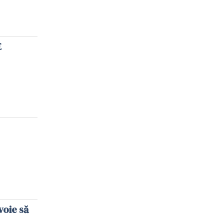
E
voie să