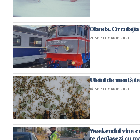
Olanda. Circulația
21 SEPTEMBRIE 2021
Uleiul de mentă te
16 SEPTEMBRIE 2021
Weekendul vine cu 
te deplasezi cu m