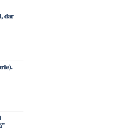
l, dar
rie).
i
ă"