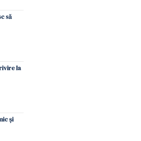
sc să
ivire la
ic și