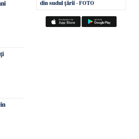
ni
din sudul țării - FOTO
ți
in