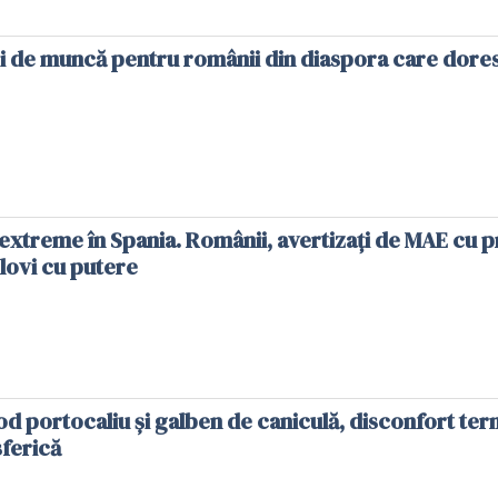
uri de muncă pentru românii din diaspora care dore
treme în Spania. Românii, avertizați de MAE cu pr
 lovi cu putere
 portocaliu și galben de caniculă, disconfort term
sferică