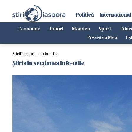
Politică
Internațional
Economie
Joburi
Monden
Sport
Educ
Povestea Mea
Eș
StiriDiaspora
›
Info-utile
Știri din secțiunea Info-utile