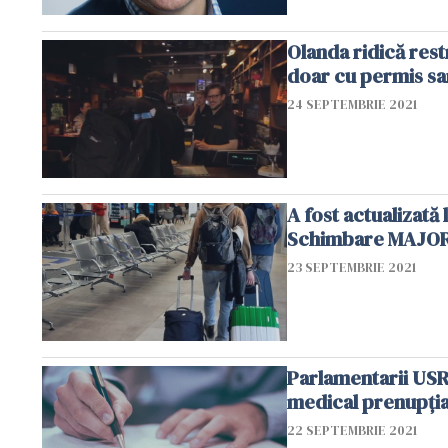
Olanda ridică rest
doar cu permis sa
24 SEPTEMBRIE 2021
A fost actualizată
Schimbare MAJORĂ
23 SEPTEMBRIE 2021
Parlamentarii USR
medical prenupțial
22 SEPTEMBRIE 2021