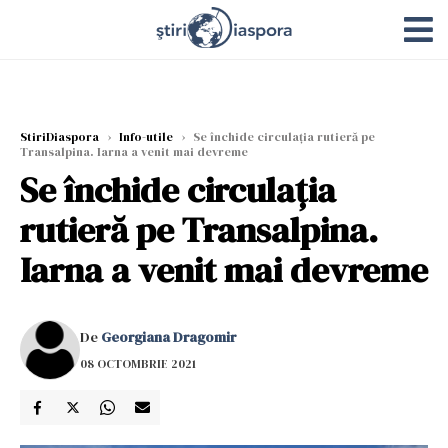
StiriDiaspora
›
Info-utile
›
Se închide circulația rutieră pe
Transalpina. Iarna a venit mai devreme
Se închide circulația
rutieră pe Transalpina.
Iarna a venit mai devreme
De
Georgiana Dragomir
08 OCTOMBRIE 2021