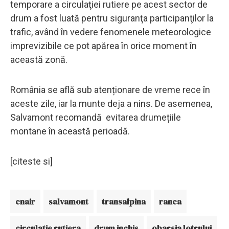
temporare a circulaţiei rutiere pe acest sector de
drum a fost luată pentru siguranţa participanţilor la
trafic, având în vedere fenomenele meteorologice
imprevizibile ce pot apărea în orice moment în
această zonă.
România se află sub atenționare de vreme rece în
aceste zile, iar la munte deja a nins. De asemenea,
Salvamont recomandă evitarea drumețiile
montane în această perioadă.
[citeste si]
cnair
salvamont
transalpina
ranca
circulatie rutiera
drum inchis
obarsia lotrului