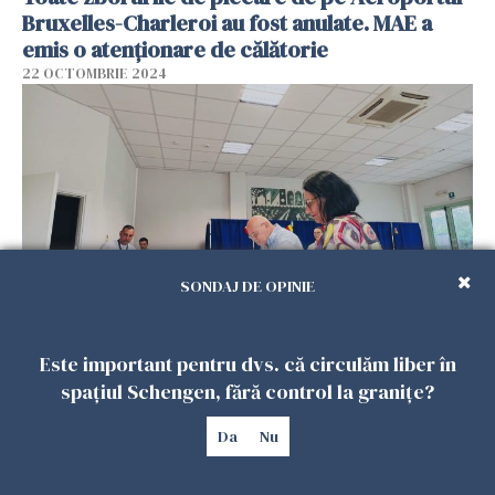
Bruxelles-Charleroi au fost anulate. MAE a
emis o atenționare de călătorie
22 OCTOMBRIE 2024
SONDAJ DE OPINIE
AEP: 6.200 de cereri de la românii din
Este important pentru dvs. că circulăm liber în
străinătate de a vota prin corespondenţă şi la
spațiul Schengen, fără control la granițe?
secţii la prezidenţiale şi 6.100 la parlamentare
13 SEPTEMBRIE 2024
Da
Nu