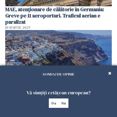
MAE, atenționare de călătorie în Germania:
Greve pe 11 aeroporturi. Traficul aerian e
paralizat
10 MARTIE 2025
SONDAJ DE OPINIE
Vă simțiți cetățean european?
MAE, atenţionare de călătorie în Grecia:
Activitate seismică în Santorini
Da
Nu
03 FEBRUARIE 2025