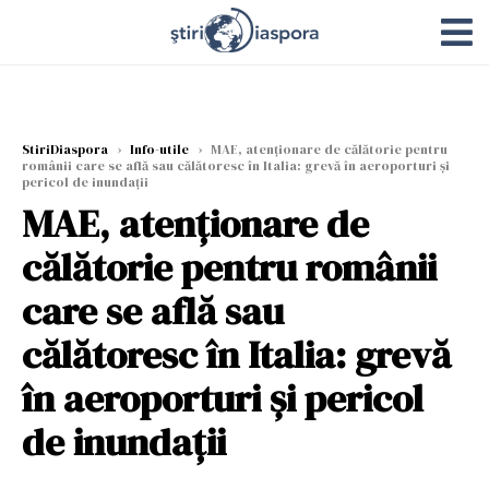
StiriDiaspora
›
Info-utile
›
MAE, atenționare de călătorie pentru
românii care se află sau călătoresc în Italia: grevă în aeroporturi şi
pericol de inundaţii
MAE, atenționare de
călătorie pentru românii
care se află sau
călătoresc în Italia: grevă
în aeroporturi şi pericol
de inundaţii