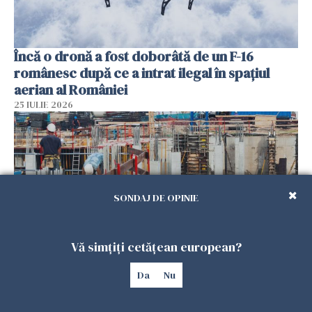
Încă o dronă a fost doborâtă de un F-16
românesc după ce a intrat ilegal în spațiul
aerian al României
25 IULIE 2026
SONDAJ DE OPINIE
Vă simțiți cetățean european?
Da
Nu
Se caută urgent români pentru șantiere din
Marea Britanie. Salarii de până la 29 de lire pe