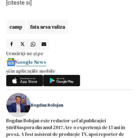
[citeste si]
camp
fata arsa valiza
Urmăriți-ne și pe
Google News
și în aplicațiile mobile
Bogdan Bolojan
Bogdan Bolojan este redactor-șef al publicației
ȘtiriDiaspora din anul 2017.Are o experiență de 13 ani în
presă. A fost asistent de producție TV, apoi reporter de