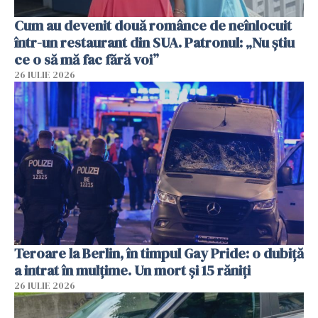
Cum au devenit două românce de neînlocuit
într-un restaurant din SUA. Patronul: „Nu știu
ce o să mă fac fără voi”
26 IULIE 2026
Teroare la Berlin, în timpul Gay Pride: o dubiță
a intrat în mulțime. Un mort și 15 răniți
26 IULIE 2026