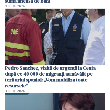
sumă imensă de bani
31 IULIE 2026
Pedro Sanchez, vizită de urgență la Ceuta
după ce 40 000 de migranți au năvălit pe
teritoriul spaniol: „Vom mobiliza toate
resursele"
31 IULIE 2026