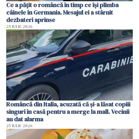
Ce a pățit o româncă în timp ce își plimba
câinele în Germania. Mesajul ei a stârnit
dezbateri aprinse
25 IULIE 2026
Româncă din Italia, acuzată că și-a lăsat copiii
singuri în casă pentru a merge la mall. Vecinii
au dat alarma
25 IULIE 2026