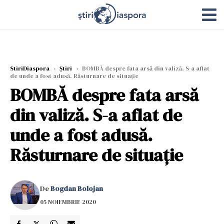
StiriDiaspora
›
Știri
›
BOMBĂ despre fata arsă din valiză. S-a aflat
de unde a fost adusă. Răsturnare de situație
BOMBĂ despre fata arsă
din valiză. S-a aflat de
unde a fost adusă.
Răsturnare de situație
De
Bogdan Bolojan
05 NOIEMBRIE 2020