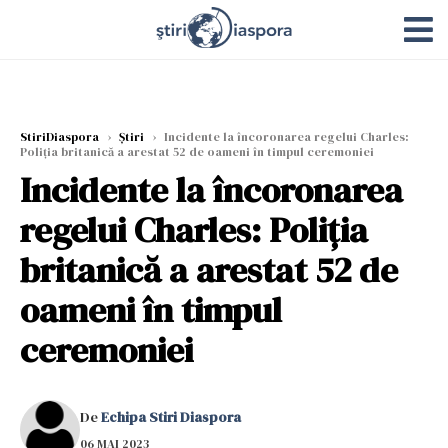
StiriDiaspora
›
Știri
›
Incidente la încoronarea regelui Charles:
Poliţia britanică a arestat 52 de oameni în timpul ceremoniei
Incidente la încoronarea
regelui Charles: Poliţia
britanică a arestat 52 de
oameni în timpul
ceremoniei
De
Echipa Stiri Diaspora
06 MAI 2023