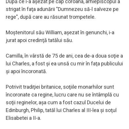
După ce i-a aşezat pe cap coroana, arhiepiscopul a
strigat în faţa adunării "Dumnezeu să-l salveze pe
rege", după care au răsunat trompetele.
Moştenitorul său William, aşezat în genunchi, i-a
jurat apoi credinţă tatălui său.
Camilla, în vârstă de 75 de ani, cea de-a doua soţie a
lui Charles, a fost şi ea unsă cu mir în faţa publicului
şi apoi încoronată.
Potrivit tradiţiei britanice, soţiile monarhilor sunt
încoronate ca regine, lucru care nu se întâmplă cu
soţii reginelor, aşa cum a fost cazul Ducelui de
Edinburgh, Philip, tatăl lui Charles al III-lea şi soţul
Elisabetei a II-a.