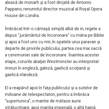
aleasă de monarh şi a fost dirijată de Antonio
Pappano, renumitul director muzical al Royal Opera
House din Londra.
Îmbrăcat într-o cămaşă simplă albă de in, regele a
depus "jurământul de încoronare" cu mâna pe Biblie
şi apoi a fost uns cu mir, în spatele unui paravan şi
departe de privirile publicului, partea cea mai sacră
a ceremoniei sale de încoronare. Înaintea acestei
etape, corurile abaţiei Westminster au interpretat
imnuri în engleză, galeză, gaelică scoţiană şi
gaelică irlandeză.
El a reapărut apoi în faţa publicului şi a sutelor de
milioane de telespectatori, pentru a îmbrăca
"supertunica", o mantie de mătase aurie
strălucitoare, apoi mantia imperială, o altă haină