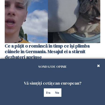
Ce a pățit o româncă în timp ce își plimba
câinele în Germania. Mesajul ei a stârnit
dezbateri aprinse
25 IULIE 2026
SONDAJ DE OPINIE
Vă simțiți cetățean european?
Da
Nu