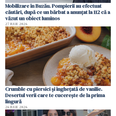
Mobilizare în Buzău. Pompierii au efectuat
căutări, după ce un bărbat a anunțat la 112 că a
văzut un obiect luminos
27 IULIE 2026
Crumble cu piersici și înghețată de vanilie.
Desertul verii care te cucerește de la prima
lingură
26 IULIE 2026