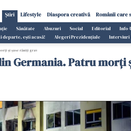
Știri
Lifestyle
Diaspora creativă
Românii care 
ație
Sănătate
Abuzuri
Social
Editorial
Info-
ti departe, ești acasă!
Alegeri Prezidențiale
Interviuri
rți și șase răniți grav
din Germania. Patru morți ș