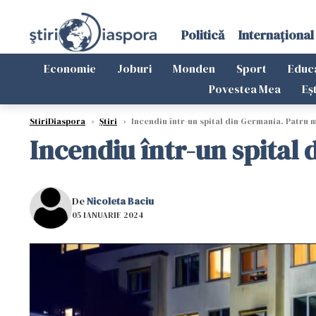
Politică
Internațional
Economie
Joburi
Monden
Sport
Educ
Povestea Mea
Eș
StiriDiaspora
›
Știri
›
Incendiu într-un spital din Germania. Patru mo
Incendiu într-un spital 
De
Nicoleta Baciu
05 IANUARIE 2024