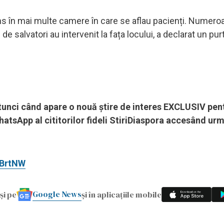
 extins în mai multe camere în care se aflau pacienți. Numer
e salvatori au intervenit la fața locului, a declarat un pur
 atunci când apare o nouă știre de interes EXCLUSIV pen
hatsApp al cititorilor fideli StiriDiaspora accesând ur
ZBrtNW
Google News
și pe
și în aplicațiile mobile