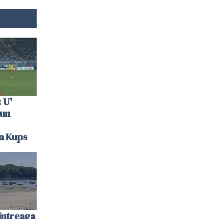
 U'
 un
la Kups
întreaga