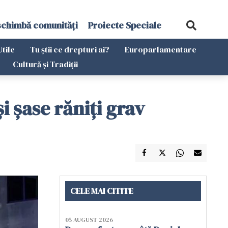
schimbă comunități
Proiecte Speciale
Utile
Tu știi ce drepturi ai?
Europarlamentare
Cultură și Tradiții
i șase răniți grav
CELE MAI CITITE
05 AUGUST 2026