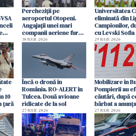
Percheziții pe
Universitatea C
SVSA
aeroportul Otopeni.
eliminată din Li
nceli
Angajații unei mari
Campionilor, d
e
companii aeriene furau
cu Levski Sofia
parfumuri, ceasuri și
30 IULIE 2026
29 IULIE 2026
mâncarea destinată
vânzării
ătate
Încă o dronă în
Mobilizare în B
e
România. RO-ALERT în
Pompierii au ef
in 10
Tulcea. Două avioane
căutări, după c
n țară
ridicate de la sol
bărbat a anunțat
că a văzut un o
27 IULIE 2026
27 IULIE 2026
luminos