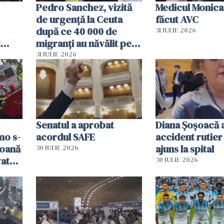
Pedro Sanchez, vizită
Medicul Monica
de urgență la Ceuta
făcut AVC
după ce 40 000 de
31 IULIE 2026
t
migranți au năvălit pe
și o
teritoriul spaniol: „Vom
31 IULIE 2026
ni
mobiliza toate
resursele"
Senatul a aprobat
Diana Șoșoacă a
mo s-
acordul SAFE
accident rutier 
soană
ajuns la spital
30 IULIE 2026
vat
30 IULIE 2026