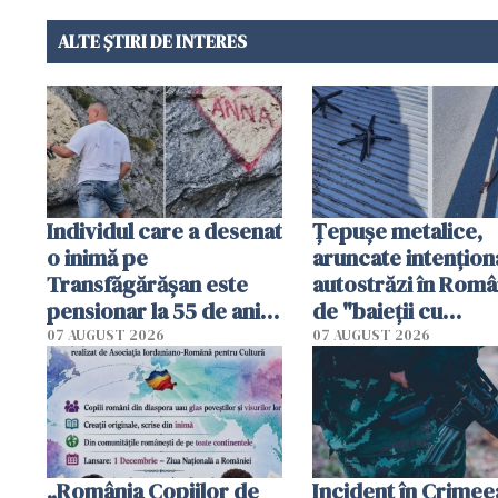
ALTE ȘTIRI DE INTERES
Individul care a desenat
Țepușe metalice,
o inimă pe
aruncate intențion
Transfăgărășan este
autostrăzi în Româ
pensionar la 55 de ani.
de "baieții cu
Poliția l-a identificat
platforme": "Mi-au
07 AUGUST 2026
07 AUGUST 2026
cerut 1200 lei să m
tracteze"
„România Copiilor de
Incident în Crimee