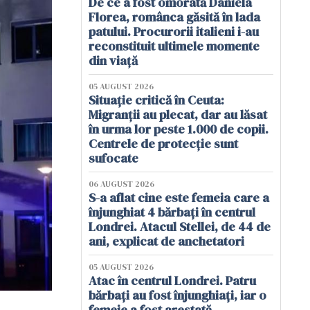
De ce a fost omorâtă Daniela
Florea, românca găsită în lada
patului. Procurorii italieni i-au
reconstituit ultimele momente
din viață
05 AUGUST 2026
Situație critică în Ceuta:
Migranții au plecat, dar au lăsat
în urma lor peste 1.000 de copii.
Centrele de protecție sunt
sufocate
06 AUGUST 2026
S-a aflat cine este femeia care a
înjunghiat 4 bărbați în centrul
Londrei. Atacul Stellei, de 44 de
ani, explicat de anchetatori
05 AUGUST 2026
Atac în centrul Londrei. Patru
bărbați au fost înjunghiați, iar o
femeie a fost arestată