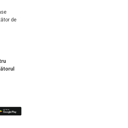
oase
tător de
tru
mătorul