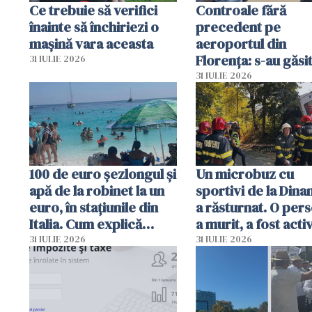
Ce trebuie să verifici
Controale fără
înainte să închiriezi o
precedent pe
mașină vara aceasta
aeroportul din
Florența: s-au găsi
31 IULIE 2026
capete de aligator 
31 IULIE 2026
sumă imensă de ba
100 de euro șezlongul și
Un microbuz cu
apă de la robinet la un
sportivi de la Dina
euro, în stațiunile din
a răsturnat. O per
Italia. Cum explică
a murit, a fost acti
autoritățile
planul roșu de
31 IULIE 2026
31 IULIE 2026
intervenție