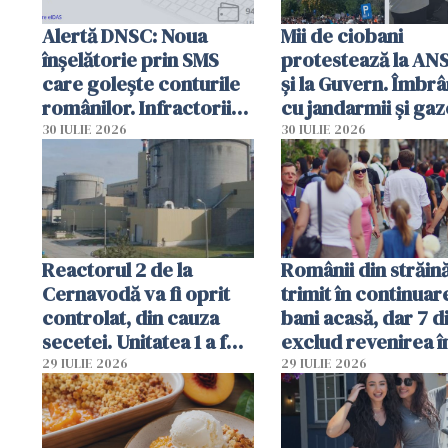
Alertă DNSC: Noua
Mii de ciobani
înșelătorie prin SMS
protestează la AN
care golește conturile
și la Guvern. Îmbrâ
românilor. Infractorii
cu jandarmii și gaz
folosesc numele
lacrimogene
30 IULIE 2026
30 IULIE 2026
Ghișeul.ro și al Poliției
Române
Reactorul 2 de la
Românii din străin
Cernavodă va fi oprit
trimit în continuar
controlat, din cauza
bani acasă, dar 7 d
secetei. Unitatea 1 a fost
exclud revenirea î
deja oprită
29 IULIE 2026
29 IULIE 2026