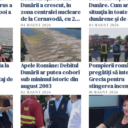
rus a
Dunării a crescut, în
Dunăre. Cum ar
poi a
zona centralei nucleare
situația în toate
de la Cernavodă, cu 2
dunărene și de
cm faţă de ziua trecută
România resim
04 AUGUST 2026
03 AUGUST 2026
efectele, deși a
în iulie
a la
Apele Române: Debitul
Pompierii româ
Dunării ar putea coborî
pregătiţi să int
aj de
sub minimul istoric din
Grecia pentru
august 2003
stingerea incen
02 AUGUST 2026
01 AUGUST 2026