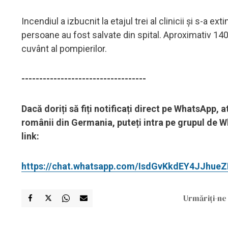
Incendiul a izbucnit la etajul trei al clinicii și s-a
persoane au fost salvate din spital. Aproximativ 140 d
cuvânt al pompierilor.
-----------------------------------
Dacă doriți să fiți notificați direct pe WhatsApp,
românii din Germania, puteți intra pe grupul de W
link:
https://chat.whatsapp.com/IsdGvKkdEY4JJhue
Urmăriți-ne 