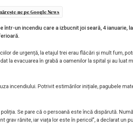
ărește-ne pe Google News
 într-un incendiu care a izbucnit joi seară, 4 ianuarie, la
ferioară.
iilor de urgență, la etajul trei erau flăcări și mult fum, potr
cedat la evacuarea în grabă a oamenilor la spital și au luat 
za incendiului. Potrivit estimărilor inițiale, pagubele mat
 poliția. Se pare că o persoană este încă dispărută. Numă
 grav rănite, iar viața lor este în pericol”, a declarat un p