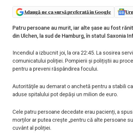
Adaugă-ne ca sursă preferată în Google
Urm
Patru persoane au murit, iar alte șase au fost rănite
din Ulchen, la sud de Hamburg, în statul Saxonia In
Incendiul a izbucnit joi, la ora 22:45. La sosirea servic
comunicatului poliției. Pompierii și polițiștii au pro
pentru a preveni răspândirea focului.
Autorităţile au demarat o anchetă pentru a stabili cau
aduse spitalului pot depăși un milion de euro.
Cele patru persoane decedate erau pacienți, a spus
morților ar putea crește „pentru că alte persoane sunt
cuvânt al poliției.