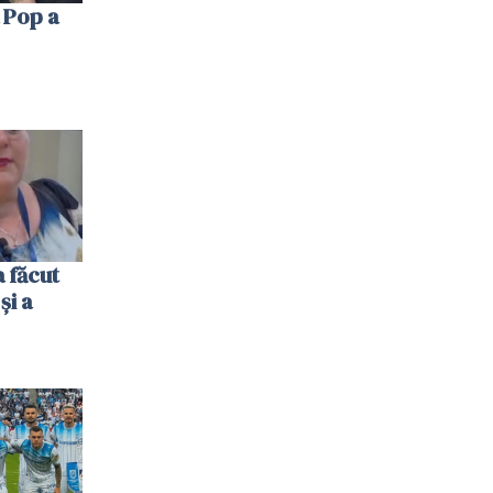
 Pop a
 făcut
și a