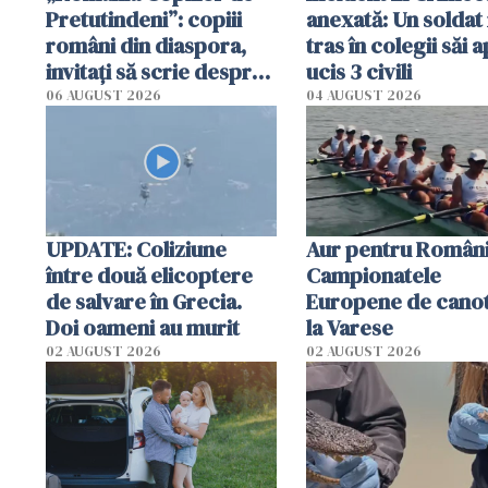
Pretutindeni”: copiii
anexată: Un soldat 
români din diaspora,
tras în colegii săi a
invitați să scrie despre
ucis 3 civili
România într-un volum
06 AUGUST 2026
04 AUGUST 2026
special
UPDATE: Coliziune
Aur pentru Români
între două elicoptere
Campionatele
de salvare în Grecia.
Europene de canot
Doi oameni au murit
la Varese
02 AUGUST 2026
02 AUGUST 2026