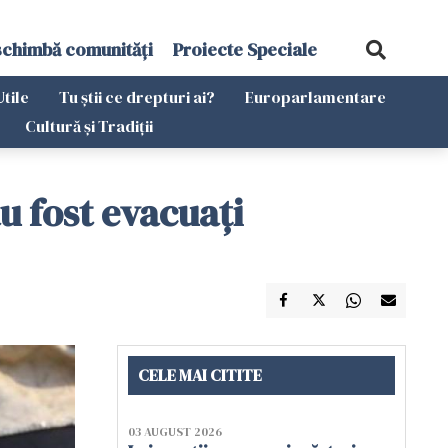
schimbă comunități
Proiecte Speciale
Utile
Tu știi ce drepturi ai?
Europarlamentare
Cultură și Tradiții
u fost evacuați
CELE MAI CITITE
03 AUGUST 2026