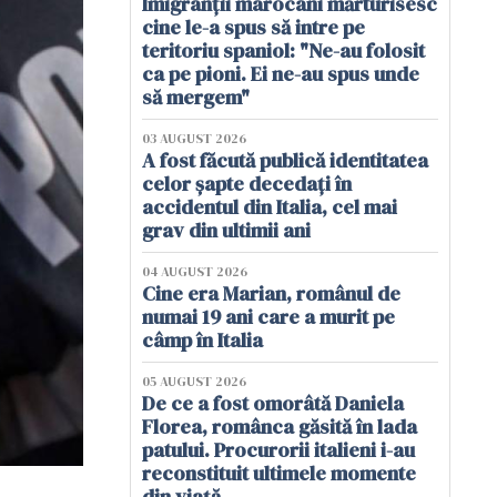
Imigranții marocani mărturisesc
cine le-a spus să intre pe
teritoriu spaniol: "Ne-au folosit
ca pe pioni. Ei ne-au spus unde
să mergem"
03 AUGUST 2026
A fost făcută publică identitatea
celor șapte decedați în
accidentul din Italia, cel mai
grav din ultimii ani
04 AUGUST 2026
Cine era Marian, românul de
numai 19 ani care a murit pe
câmp în Italia
05 AUGUST 2026
De ce a fost omorâtă Daniela
Florea, românca găsită în lada
patului. Procurorii italieni i-au
reconstituit ultimele momente
din viață