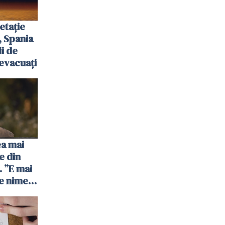
etație
, Spania
ii de
evacuați
ea mai
e din
 ”E mai
e nimeni
”