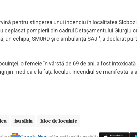
rvină pentru stingerea unui incendiu în localitatea Slobozi
s-au deplasat pompierii din cadrul Detaşamentului Giurgiu c
ă, un echipaj SMURD şi o ambulanţă SAJ ", a declarat pur
ocuinţei, o femeie în vârstă de 69 de ani, a fost intoxicat
rijiri medicale la faţa locului. Incendiul se manifestă la 
ica
isu sibiu
bloc de locuinte
Google News
și pe
și în aplicațiile mobile