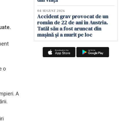
04 AUGUST 2026
Accident grav provocat de un
român de 22 de ani în Austria.
uate.
Tatăl său a fost aruncat din
mașină și a murit pe loc
ment
e o
mpieri. A
rii.
ri