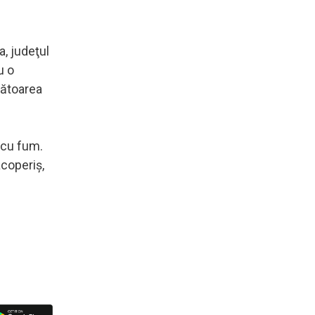
a, judeţul
u o
tătoarea
ă cu fum.
acoperiş,