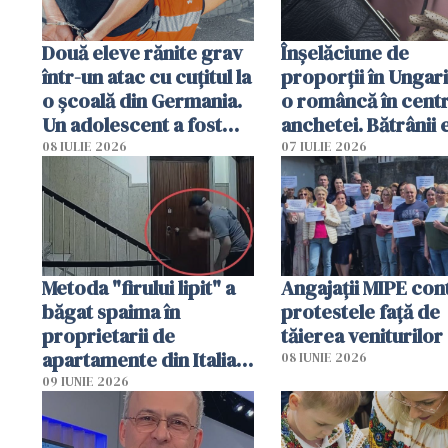
Două eleve rănite grav
Înșelăciune de
într-un atac cu cuțitul la
proporții în Ungari
o școală din Germania.
o româncă în centr
Un adolescent a fost
anchetei. Bătrânii 
arestat
puși să lase la poar
08 IULIE 2026
07 IULIE 2026
genți cu aur și bani
Metoda "firului lipit" a
Angajaţii MIPE con
băgat spaima în
protestele faţă de
proprietarii de
tăierea veniturilor
apartamente din Italia.
08 IUNIE 2026
Poliția, sesizată
09 IUNIE 2026