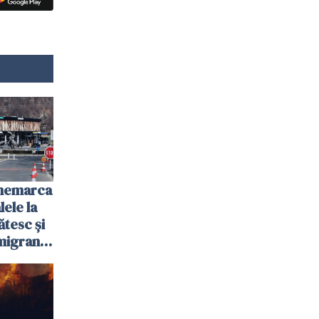
anemarca
ele la
ătesc și
igranții