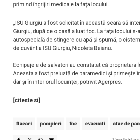
primind îngrijiri medicale la faţa locului.
„ISU Giurgiu a fost solicitat în această seară să inte
Giurgiu, după ce o casă a luat foc. La faţa locului 
autospecială de stingere cu apă şi spumă, o cistern
de cuvânt a ISU Giurgiu, Nicoleta Beianu.
Echipajele de salvatori au constatat că proprietara l
Aceasta a fost preluată de paramedici şi primeşte îng
dar şi în interiorul locuinţei, potrivit Agerpres.
[citeste si]
flacari
pompieri
foc
evacuati
atac de pan
Urmăriți-ne 