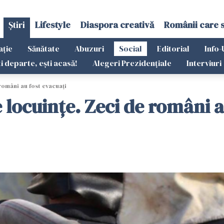
Știri
Lifestyle
Diaspora creativă
Românii care 
ație
Sănătate
Abuzuri
Social
Editorial
Info-
ti departe, ești acasă!
Alegeri Prezidențiale
Interviuri
români au fost evacuați
 locuințe. Zeci de români a