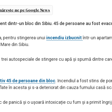
ărește-ne pe Google News
ent dintr-un bloc din Sibiu. 45 de persoane au fost evac
ara, pentru stingerea unui
incendiu izbucnit
într-un aparta
 Mare din Sibiu.
 trei autospeciale de stingere cu apă și spumă dintre car
iv 45 de persoane din bloc
. Incendiul a fost stins de po
flate în acesta și s-a deteriorat din cauza fumului casă scă
 de panică și o ușoară intoxicație cu fum și a primit îngriji