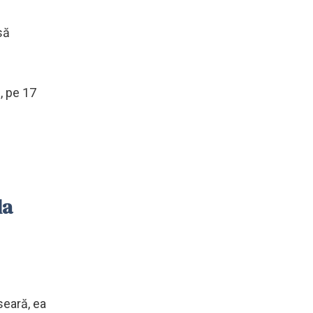
să
, pe 17
la
seară, ea