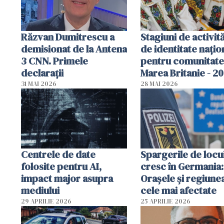
Răzvan Dumitrescu a
Stagiuni de activită
demisionat de la Antena
de identitate națio
3 CNN. Primele
pentru comunitate
declarații
Marea Britanie - 2
31 MAI 2026
28 MAI 2026
Centrele de date
Spargerile de locu
folosite pentru AI,
cresc în Germania:
impact major asupra
Orașele și regiune
mediului
cele mai afectate
29 APRILIE 2026
25 APRILIE 2026