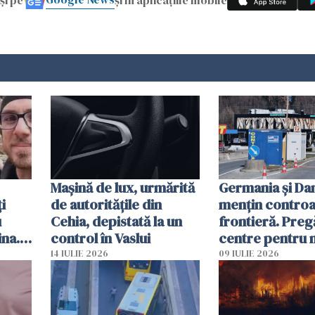
Mașină de lux, urmărită
Germania și D
i
de autoritățile din
mențin controal
u
Cehia, depistată la un
frontieră. Preg
ina.
control în Vaslui
centre pentru m
caută
respinși din UE
14 IULIE 2026
09 IULIE 2026