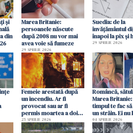
ți și
Marea Britanie:
Suedia: de la
nală
persoanele născute
învățământul di
a din
după 2008 nu vor mai
înapoi la pix și 
026
avea voie să fumeze
29 APRILIE 2026
29 APRILIE 2026
ințe
Femeie arestată după
Româncă, sătul
un incendiu. Ar fi
Marea Britanie:
a
provocat sau ar fi
timpul te fac să
permis moartea a doi
un străin. Ei nu
copii de 1 an și 3 ani
ca noi. În Româ
25 APRILIE 2026
04 APRILIE 2026
oamenii sunt alt