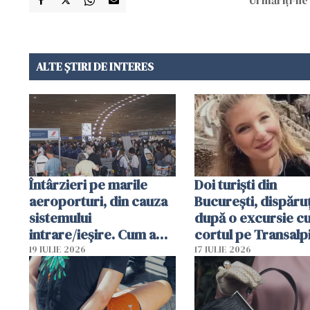
ALTE ȘTIRI DE INTERES
Întârzieri pe marile
Doi turiști din
aeroporturi, din cauza
București, dispăruț
sistemului
după o excursie c
intrare/ieșire. Cum a
cortul pe Transalp
ajuns o femeie să fie
Poliția și familia îi 
19 IULIE 2026
17 IULIE 2026
arestată în Cluj-Napoca