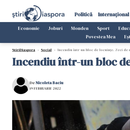
Politică
Internațional
Economie
Joburi
Monden
Sport
Educ
Povestea Mea
Eș
StiriDiaspora
›
Social
›
Incendiu într-un bloc de locuințe. Zeci de 
Incendiu într-un bloc de
De
Nicoleta Baciu
19 FEBRUARIE 2022