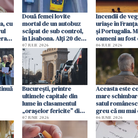
Două femei lovite
Incendii de veg
a, cu
mortal de un autobuz
uriașe în Franța
ul
scăpat de sub control,
și Portugalia. M
erau
în Lisabona. Alți 20 de
oameni au fost 
tă
oameni sunt răniți
07 IULIE 2026
06 IULIE 2026
tinuă
București, printre
Aceasta este c
ultimele capitale din
mare schimbar
lume în clasamentul
satul românesc.
„orașelor fericite” din
greu că nu mai 
2026
pe-aici, prin jur
07 IUNIE 2026
06 IUNIE 2026