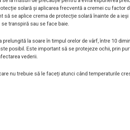
ă se ia măsuri de precauție pentru a evita expunerea prelu
otecție solară și aplicarea frecventă a cremei cu factor 
t să se aplice crema de protecție solară înainte de a ieși 
 se transpiră sau se face baie.
elungită la soare în timpul orelor de vârf, între 10 dimin
ste posibil. Este important să se protejeze ochii, prin pu
fectarea vederii.
 care nu trebuie să le faceți atunci când temperaturile cre