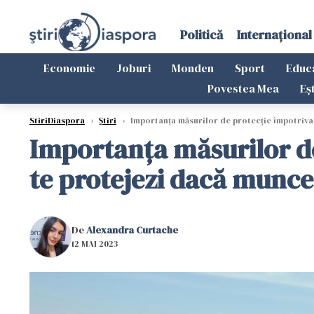
Politică
Internațional
Economie
Joburi
Monden
Sport
Educ
Povestea Mea
Eș
StiriDiaspora
›
Știri
›
Importanța măsurilor de protecție împotriva r
Importanța măsurilor de 
te protejezi dacă munce
De
Alexandra Curtache
12 MAI 2023