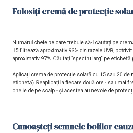
Folosiți cremă de protecție sola
Numărul cheie pe care trebuie să-l căutați pe crema
15 filtrează aproximativ 93% din razele UVB, potrivit
aproximativ 97%. Căutați "spectru larg" pe etichetă 
Aplicați crema de protecție solară cu 15 sau 20 de mi
etichetă). Reaplicați la fiecare două ore - sau mai fr
chelie de pe scalp - și acestea au nevoie de protecț
Cunoașteți semnele bolilor cauz