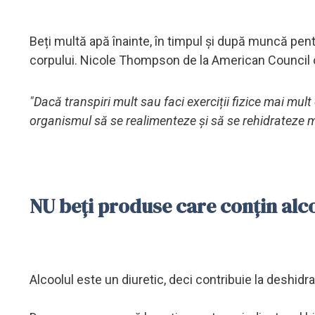
Beți multă apă înainte, în timpul și după muncă pent
corpului. Nicole Thompson de la American Council 
"Dacă transpiri mult sau faci exerciții fizice mai mul
organismul să se realimenteze și să se rehidrateze ma
NU beți produse care conțin alc
Alcoolul este un diuretic, deci contribuie la deshidra