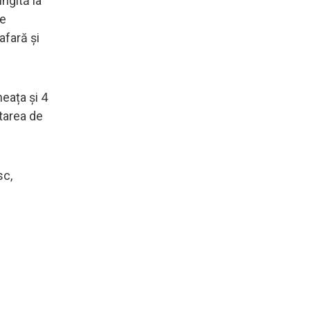
ngită la
de
afară și
eața și 4
rtarea de
sc,