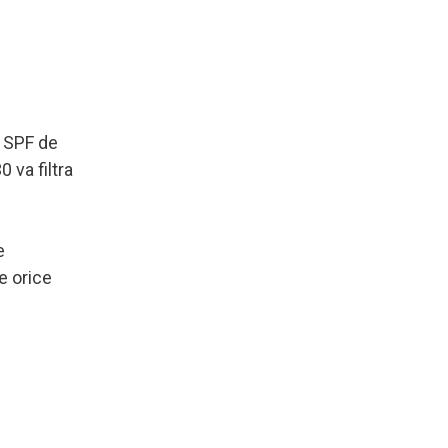
n SPF de
 va filtra
e
e orice