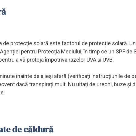
ră
 de protecție solară este factorul de protecție solară. U
 Agenției pentru Protecția Mediului, în timp ce un SPF de 30
pentru a vă proteja împotriva razelor UVA și UVB.
nute înainte de a ieși afară (verificați instrucțiunile de p
ecvent dacă transpirați mult. Nu uitați de urechi, buze și d
ie.
ate de căldură