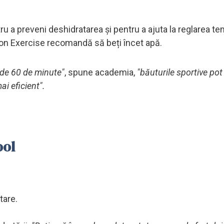
ru a preveni deshidratarea și pentru a ajuta la reglarea te
on Exercise recomandă să beți încet apă.
t de 60 de minute"
, spune academia,
"băuturile sportive pot
i eficient".
ool
tare.