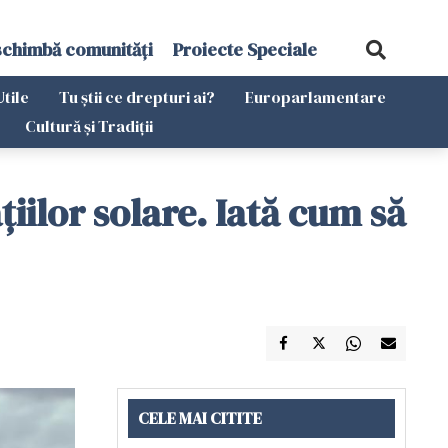
schimbă comunități
Proiecte Speciale
Utile
Tu știi ce drepturi ai?
Europarlamentare
Cultură și Tradiții
iilor solare. Iată cum să
CELE MAI CITITE