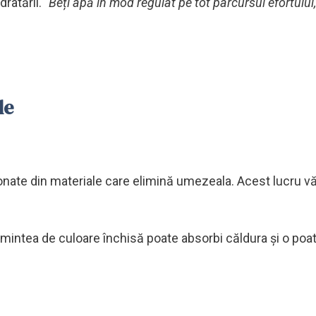
dratării.
"Beți apă în mod regulat pe tot parcursul efortului,
le
ionate din materiale care elimină umezeala. Acest lucru vă
ămintea de culoare închisă poate absorbi căldura și o poat