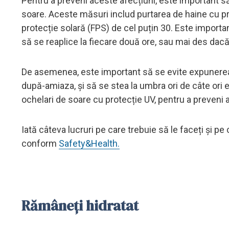
Pentru a preveni aceste afecțiuni, este important s
soare. Aceste măsuri includ purtarea de haine cu pr
protecție solară (FPS) de cel puțin 30. Este importan
să se reaplice la fiecare două ore, sau mai des dacă
De asemenea, este important să se evite expunerea pr
după-amiaza, și să se stea la umbra ori de câte ori e
ochelari de soare cu protecție UV, pentru a preveni a
Iată câteva lucruri pe care trebuie să le faceți și pe
conform
Safety&Health.
Rămâneți hidratat