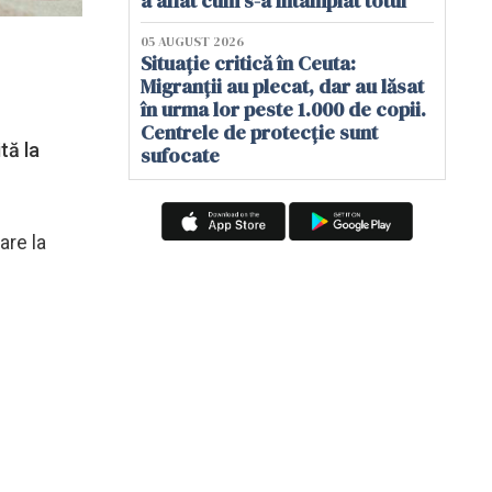
a aflat cum s-a întâmplat totul
05 AUGUST 2026
Situație critică în Ceuta:
Migranții au plecat, dar au lăsat
în urma lor peste 1.000 de copii.
Centrele de protecție sunt
tă la
sufocate
are la