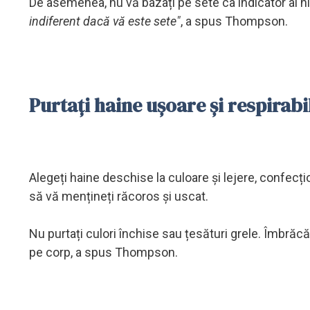
De asemenea, nu vă bazați pe sete ca indicator al hi
indiferent dacă vă este sete"
, a spus Thompson.
Purtați haine ușoare și respirabi
Alegeți haine deschise la culoare și lejere, confecț
să vă mențineți răcoros și uscat.
Nu purtați culori închise sau țesături grele. Îmbrăc
pe corp, a spus Thompson.