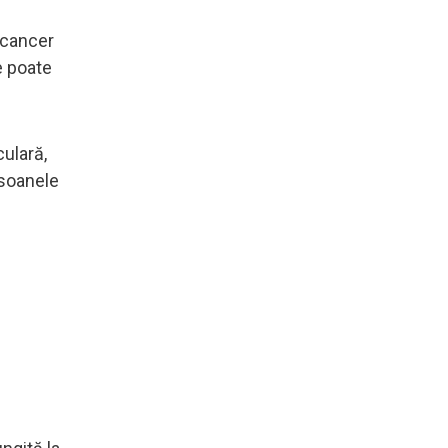
 cancer
e poate
culară,
rsoanele