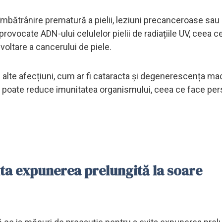
 îmbătrânire prematură a pielii, leziuni precanceroase sau
rovocate ADN-ului celulelor pielii de radiațiile UV, ceea c
voltare a cancerului de piele.
 alte afecțiuni, cum ar fi cataracta și degenerescența ma
e poate reduce imunitatea organismului, ceea ce face pe
ita expunerea prelungită la soare