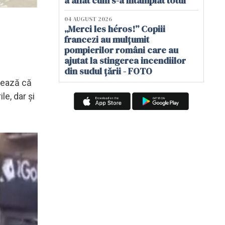
a aflat cum s-a întâmplat totul
04 AUGUST 2026
„Merci les héros!” Copiii
francezi au mulțumit
pompierilor români care au
ajutat la stingerea incendiilor
din sudul țării - FOTO
rmează că
le, dar și