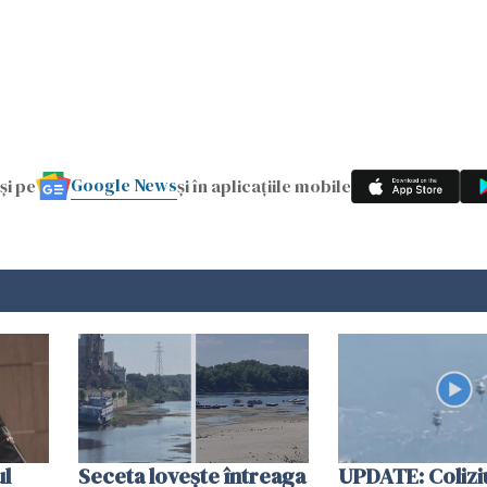
Google News
și pe
și în aplicațiile mobile
ul
Seceta lovește întreaga
UPDATE: Colizi