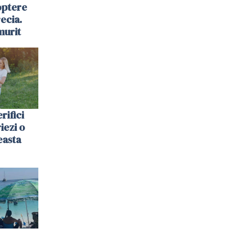
optere
ecia.
murit
rifici
riezi o
easta