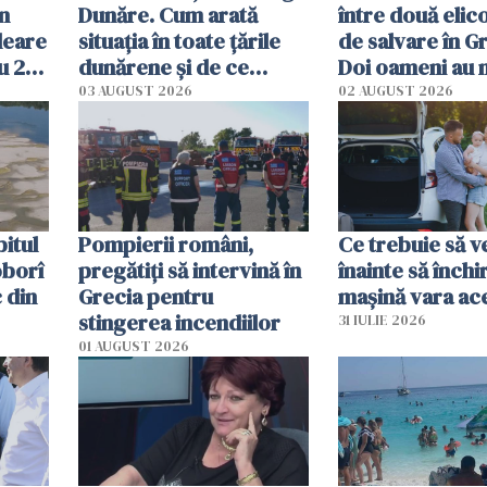
în
Dunăre. Cum arată
între două elic
leare
situația în toate țările
de salvare în Gr
u 2
dunărene și de ce
Doi oameni au 
ecută
România resimte
03 AUGUST 2026
02 AUGUST 2026
efectele, deși a plouat
în iulie
itul
Pompierii români,
Ce trebuie să ve
oborî
pregătiţi să intervină în
înainte să închi
 din
Grecia pentru
mașină vara ac
stingerea incendiilor
31 IULIE 2026
01 AUGUST 2026