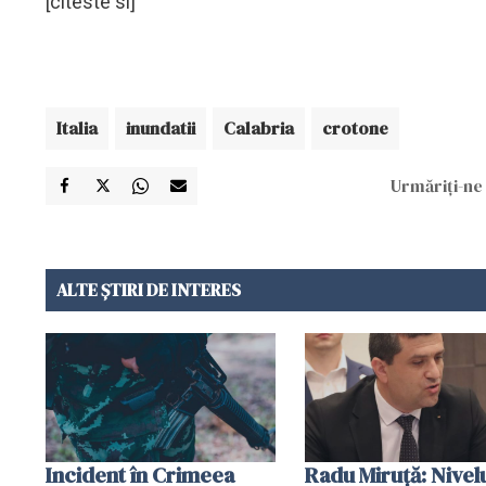
[citeste si]
Italia
inundatii
Calabria
crotone
Urmăriți-ne 
ALTE ȘTIRI DE INTERES
Incident în Crimeea
Radu Miruţă: Nivel