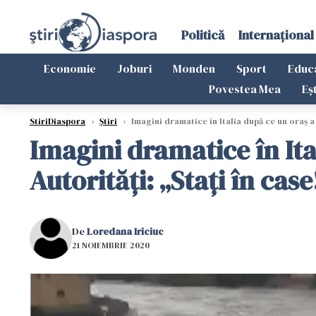
Politică
Internațional
Economie
Joburi
Monden
Sport
Educ
Povestea Mea
Eș
StiriDiaspora
›
Știri
›
Imagini dramatice în Italia după ce un oraș a 
Imagini dramatice în Ital
Autorități: „Stați în ca
De
Loredana Iriciuc
21 NOIEMBRIE 2020