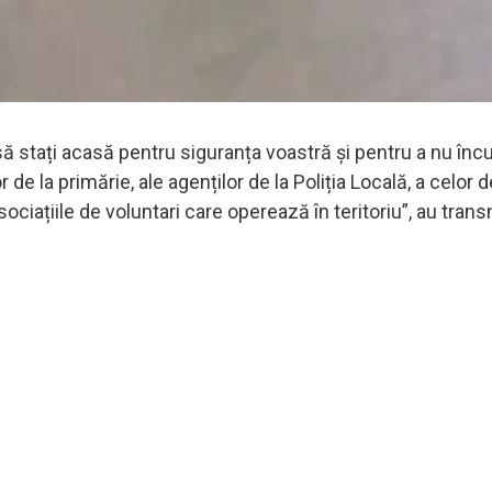
ă stați acasă pentru siguranța voastră și pentru a nu înc
r de la primărie, ale agenților de la Poliția Locală, a celor d
asociațiile de voluntari care operează în teritoriu”, au tran