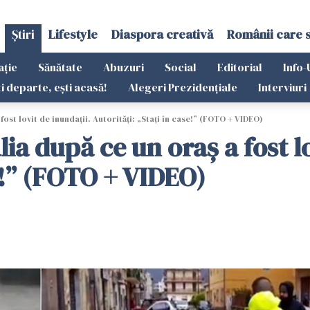
Știri
Lifestyle
Diaspora creativă
Românii care 
ație
Sănătate
Abuzuri
Social
Editorial
Info-
ti departe, ești acasă!
Alegeri Prezidențiale
Interviuri
fost lovit de inundații. Autorități: „Stați în case!” (FOTO + VIDEO)
ia după ce un oraș a fost lo
se!” (FOTO + VIDEO)