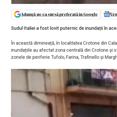
Adaugă-ne ca sursă preferată în Google
Urm
Sudul Italiei a fost lovit puternic de inundații în a
În această dimineață, în localitatea Crotone din Ca
inundațiile au afectat zona centrală din Crotone și str
zonele de periferie Tufolo, Farina, Trafinello și Marg