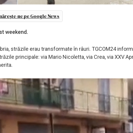
ărește-ne pe Google News
cest weekend.
labria, străzile erau transformate în râuri. TGCOM24 info
ăzile principale: via Mario Nicoletta, via Crea, via XXV Apri
herita.