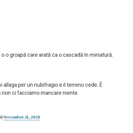
t o o groapă care arată ca o cascadă în miniatură.
i allaga per un nubifragio e il terreno cede. È
ia non ci facciamo mancare niente.
5)
November 21, 2020