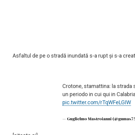
Asfaltul de pe o stradă inundată s-a rupt și s-a crea
Crotone, stamattina: la strada s
un periodo in cui qui in Calabr
pic.twitter.com/rTqWFeLGIW
— Guglielmo Mastroianni (@gumas7