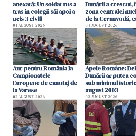
anexată: Un soldat rus a
Dunării a crescut, 
tras în colegii săi apoi a
zona centralei nuc
ucis 3 civili
de la Cernavodă, c
cm faţă de ziua tr
04 AUGUST 2026
04 AUGUST 2026
Aur pentru România la
Apele Române: Deb
Campionatele
Dunării ar putea c
Europene de canotaj de
sub minimul istoric
la Varese
august 2003
02 AUGUST 2026
02 AUGUST 2026