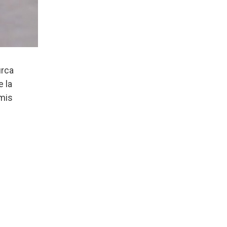
urca
e la
smis