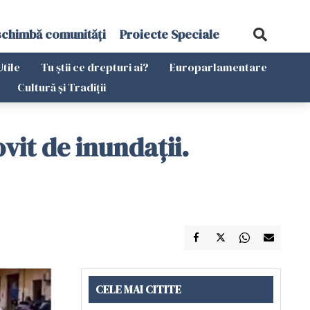
schimbă comunități
Proiecte Speciale
Utile
Tu știi ce drepturi ai?
Europarlamentare
Cultură și Tradiții
vit de inundații.
CELE MAI CITITE