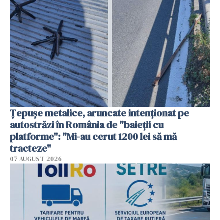
Țepușe metalice, aruncate intenționat pe
autostrăzi în România de "baieții cu
platforme": "Mi-au cerut 1200 lei să mă
tracteze"
07 AUGUST 2026