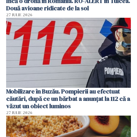
Încă o dronă în România. RO-ALERT în Tulcea.
Două avioane ridicate de la sol
27 IULIE 2026
Mobilizare în Buzău. Pompierii au efectuat
căutări, după ce un bărbat a anunțat la 112 că a
văzut un obiect luminos
27 IULIE 2026