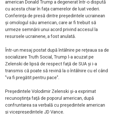
american Donald Trump a degenerat într-o dispută
cu acesta chiar în faţa camerelor de luat vederi.
Conferinţa de presă dintre preşedintele ucrainean
şi omologul său american, care ar fi trebuit să
urmeze semnării unui acord privind accesul la
resursele ucrainene, a fost anulată.
Într-un mesaj postat după întâlnire pe reţeaua sa de
socializare Truth Social, Trump l-a acuzat pe
Zelenski de lipsă de respect faţă de SUA şi i-a
transmis că poate să revină la o întâlnire cu el când
"va fi pregătit pentru pace".
Preşedintele Volodimir Zelenski şi-a exprimat
recunoştinţa faţă de poporul american, după
confruntarea sa verbală cu preşedintele american
şi vicepreşedintele JD Vance.