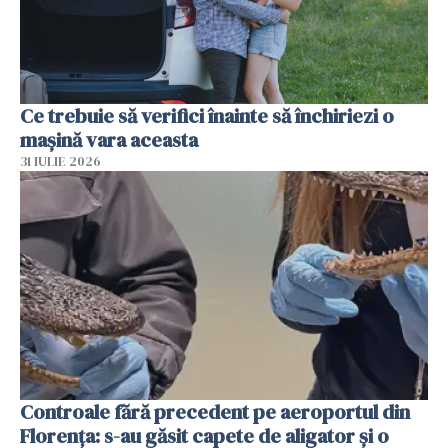
Ce trebuie să verifici înainte să închiriezi o
mașină vara aceasta
31 IULIE 2026
Controale fără precedent pe aeroportul din
Florența: s-au găsit capete de aligator și o