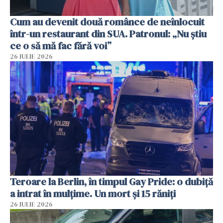
Cum au devenit două românce de neînlocuit
într-un restaurant din SUA. Patronul: „Nu știu
ce o să mă fac fără voi”
26 IULIE 2026
Teroare la Berlin, în timpul Gay Pride: o dubiță
a intrat în mulțime. Un mort și 15 răniți
26 IULIE 2026