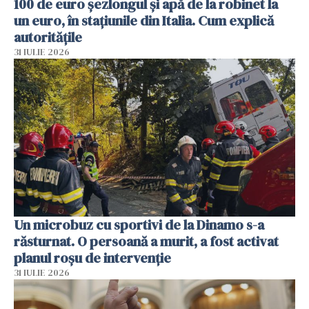
100 de euro șezlongul și apă de la robinet la
un euro, în stațiunile din Italia. Cum explică
autoritățile
31 IULIE 2026
Un microbuz cu sportivi de la Dinamo s-a
răsturnat. O persoană a murit, a fost activat
planul roșu de intervenție
31 IULIE 2026