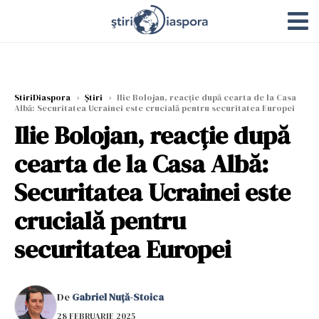
StiriDiaspora
›
Știri
›
Ilie Bolojan, reacție după cearta de la Casa
Albă: Securitatea Ucrainei este crucială pentru securitatea Europei
Ilie Bolojan, reacție după
cearta de la Casa Albă:
Securitatea Ucrainei este
crucială pentru
securitatea Europei
De
Gabriel Nuță-Stoica
28 FEBRUARIE 2025