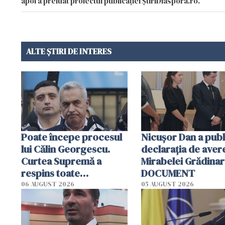
apoi a preluat proiectul publicației ȘtiriDiaspora.ro.
ALTE ȘTIRI DE INTERES
Poate începe procesul
Nicușor Dan a publ
lui Călin Georgescu.
declarația de aver
Curtea Supremă a
Mirabelei Grădinar
respins toate
DOCUMENT
contestațiile
06 AUGUST 2026
05 AUGUST 2026