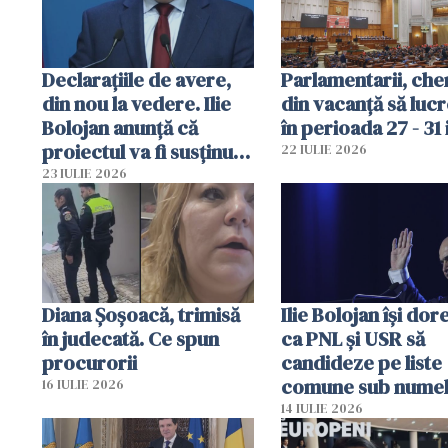
Declarațiile de avere,
Parlamentarii, che
din nou la vedere. Ilie
din vacanță să luc
Bolojan anunță că
în perioada 27 - 31 
proiectul va fi susținut
22 IULIE 2026
în Parlament
23 IULIE 2026
Diana Șoșoacă, trimisă
Ilie Bolojan își dor
în judecată. Ce spun
ca PNL și USR să
procurorii
candideze pe liste
comune sub numel
16 IULIE 2026
"polul de moderni
14 IULIE 2026