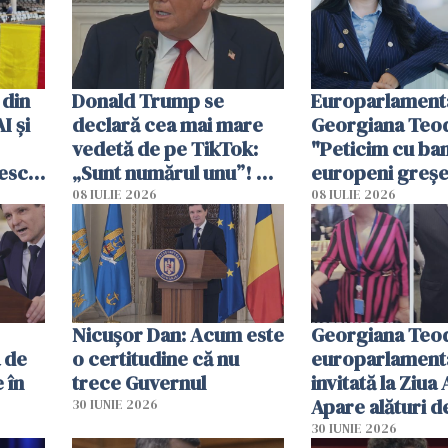
 din
Donald Trump se
Europarlament
I și
declară cea mai mare
Georgiana Teo
vedetă de pe TikTok:
"Peticim cu ban
escu
„Sunt numărul unu”! Ce
europeni greșel
arată, de fapt, cifrele
ideologiei verzi
08 IULIE 2026
08 IULIE 2026
 video
să protejăm se
strategice"
Nicușor Dan: Acum este
Georgiana Teo
a de
o certitudine că nu
europarlament
 în
trece Guvernul
invitată la Ziua
Apare alături d
30 IUNIE 2026
ambasadorul S
30 IUNIE 2026