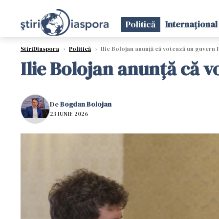
Politică
Internațional
StiriDiaspora
›
Politică
›
Ilie Bolojan anunță că votează un guvern 
Ilie Bolojan anunță că v
De
Bogdan Bolojan
23 IUNIE 2026