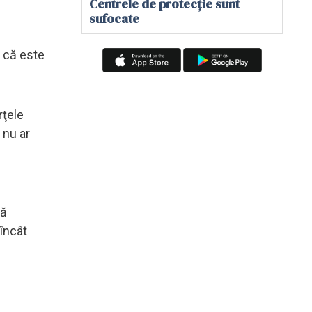
Centrele de protecție sunt
sufocate
e că este
rţele
 nu ar
să
încât