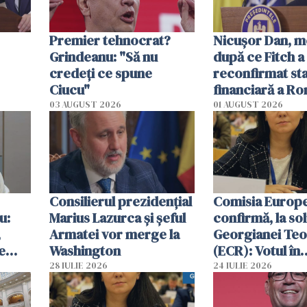
Premier tehnocrat?
Nicuşor Dan, m
Grindeanu: "Să nu
după ce Fitch a
credeți ce spune
reconfirmat sta
Ciucu"
financiară a Ro
edus
03 AUGUST 2026
01 AUGUST 2026
Consilierul prezidenţial
Comisia Europ
u:
Marius Lazurca și șeful
confirmă, la sol
,
Armatei vor merge la
Georgianei Te
e
Washington
(ECR): Votul în
 nu
unanimitate ar 
28 IULIE 2026
24 IULIE 2026
reconsiderat î