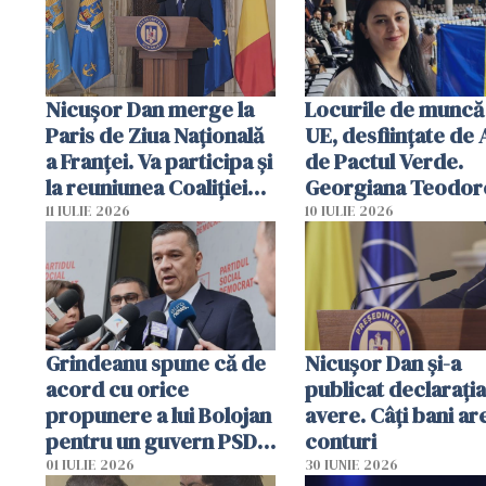
Nicuşor Dan merge la
Locurile de muncă
Paris de Ziua Naţională
UE, desființate de A
a Franţei. Va participa şi
de Pactul Verde.
la reuniunea Coaliţiei
Georgiana Teodor
de Voinţă
(ECR): La ce să se
11 IULIE 2026
10 IULIE 2026
aștepte angajații /
Grindeanu spune că de
Nicuşor Dan şi-a
acord cu orice
publicat declaraţi
propunere a lui Bolojan
avere. Câți bani are
pentru un guvern PSD:
conturi
"Să vină acum și
01 IULIE 2026
30 IUNIE 2026