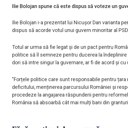
Ilie Bolojan spune că este dispus să voteze un guv
Ilie Bolojan i-a prezentat lui Nicușor Dan varianta p
dispus să acorde votul unui guvern minoritar al PSD
Totul ar urma să fie legat și de un pact pentru Români
politice să îl semneze pentru ducerea la îndeplinir
dori să intre singur la guvernare, ar fi de acord și
"Forțele politice care sunt responsabile pentru țar
deficitului, menținerea parcursului României și re
procedeze la angajarea răspunderii pentru reformele
România să absoarbă cât mai mulți bani din granturi