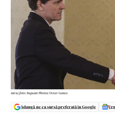
sursa foto: Inquam Photos/Octav Ganea
Adaugă-ne ca sursă preferată în Google
Urm