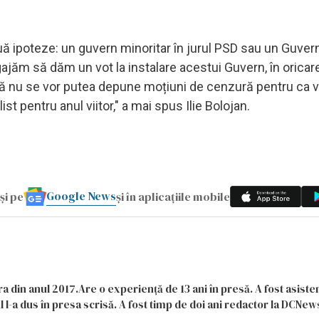
 ipoteze: un guvern minoritar în jurul PSD sau un Guver
jăm să dăm un vot la instalare acestui Guvern, în oricare
că nu se vor putea depune moțiuni de cenzură pentru ca vi
ist pentru anul viitor," a mai spus Ilie Bolojan.
Google News
și pe
și în aplicațiile mobile
a din anul 2017.Are o experiență de 13 ani în presă. A fost asiste
 l-a dus în presa scrisă. A fost timp de doi ani redactor la DCNews