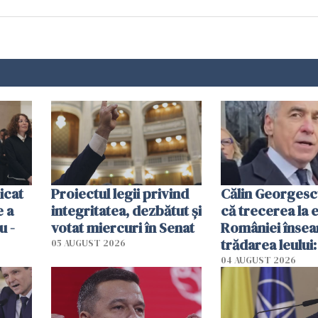
icat
Proiectul legii privind
Călin Georgesc
e a
integritatea, dezbătut şi
că trecerea la 
u -
votat miercuri în Senat
României înse
trădarea leului:
05 AUGUST 2026
fortăreața noas
04 AUGUST 2026