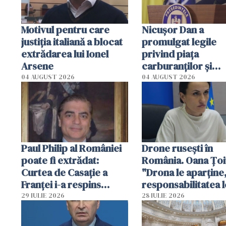
Motivul pentru care
Nicuşor Dan a
justiția italiană a blocat
promulgat legile
extrădarea lui Ionel
privind piaţa
Arsene
carburanţilor şi
prelungirea TVA r
04 AUGUST 2026
04 AUGUST 2026
la locuinţe
Paul Philip al României
Drone rusești în
poate fi extrădat:
România. Oana Ţoi
Curtea de Casaţie a
"Drona le aparţine
Franţei i-a respins
responsabilitatea l
recursul
aparţine, România
29 IULIE 2026
28 IULIE 2026
acceptă asta"