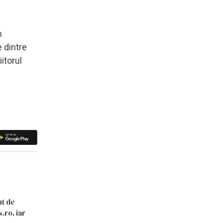
n
 dintre
itorul
nt de
.ro, iar