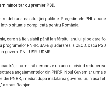
ern minoritar cu premier PSD.
entru deblocarea situației politice. Președintele PNL spun
 într-o situație complicată pentru România.
a, care să fie valabil până la sfârşitul anului şi pe care fo
e a programelor PNRR, SAFE și aderarea la OECD. Dacă PSD
 cu un guvern PNL-USR- UDMR.
a noastră, ar urma să semneze un acord privind reducerea
spectarea angajamentelor din PNRR. Noul Guvern ar urma 
 din PNRR, imediat după instalarea guvernului, în așa fel 
," a spus Bolojan.