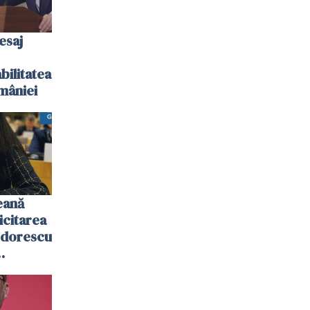
esaj
bilitatea
mâniei
eană
icitarea
odorescu
putea fi
n UE