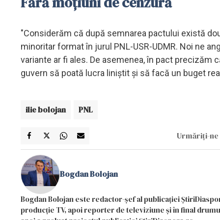
Fără moțiuni de cenzură
"Considerăm că după semnarea pactului există două
minoritar format în jurul PNL-USR-UDMR. Noi ne anga
variante ar fi ales. De asemenea, în pact precizăm 
guvern să poată lucra liniștit și să facă un buget real
ilie bolojan
PNL
Urmăriți-ne 
Bogdan Bolojan
Bogdan Bolojan este redactor-șef al publicației ȘtiriDiaspor
producție TV, apoi reporter de televiziune și în final drumul