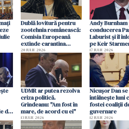
mați
Dublă lovitură pentru
Andy Burnham 
reze
zootehnia românească:
conducerea Par
iulie
Comisia Europeană
Laburist și îl în
extinde carantina
pe Keir Starme
națională
premier al Marii
20 IULIE 2026
17 IULIE 2026
ește
UDMR ar putea rezolva
Nicuşor Dan se
criza politică.
întâlnește luni c
Grindeanu: "Am fost în
fostei coaliţii d
e de
mare, de acord cu ei"
guvernare
zare"
13 IULIE 2026
12 IULIE 2026