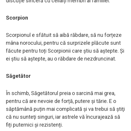
discuție sinceră cu ceilalți membri ai familiei.
Scorpion
Scorpionul e sfătuit să aibă răbdare, să nu forțeze
mâna norocului, pentru că surprizele plăcute sunt
făcute pentru toți Scorpionii care știu să aștepte. Şi
ei ştiu să aştepte, au o răbdare de nezdruncinat.
Săgetător
În schimb, Săgetătorul preia o sarcină mai grea,
pentru că are nevoie de forță, putere şi tărie. E o
săptămână puțin mai complicată și va trebui să ştiţi
că nu sunteţi singuri, iar astrele vă încurajează să
fiți puternici și rezistenți.