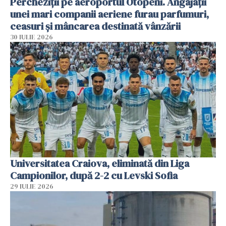
Percheziții pe aeroportul Otopeni. Angajații
unei mari companii aeriene furau parfumuri,
ceasuri și mâncarea destinată vânzării
30 IULIE 2026
Universitatea Craiova, eliminată din Liga
Campionilor, după 2-2 cu Levski Sofia
29 IULIE 2026