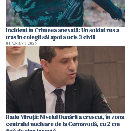
Incident în Crimeea anexată: Un soldat rus a
tras în colegii săi apoi a ucis 3 civili
04 AUGUST 2026
Radu Miruţă: Nivelul Dunării a crescut, în zona
centralei nucleare de la Cernavodă, cu 2 cm
faţă de ziua trecută