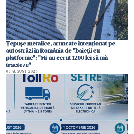
Țepușe metalice, aruncate intenționat pe
autostrăzi în România de "baieții cu
platforme": "Mi-au cerut 1200 lei să mă
tracteze"
07 AUGUST 2026