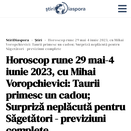
StiriDiaspora
›
Știri
›
Horoscop rune 29 mai-4 iunie 2023, cu Mihai
Voropchievici: Taurii primesc un cadou; Surpriză neplăcută pentru
Săgetători - previziuni complete
Horoscop rune 29 mai-4
iunie 2023, cu Mihai
Voropchievici: Taurii
primesc un cadou;
Surpriză neplăcută pentru
Săgetători - previziuni
complete