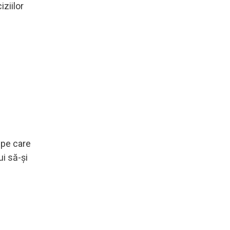
iziilor
e pe care
ui să-și