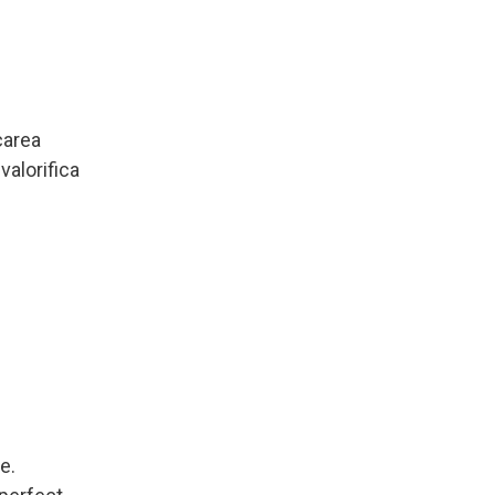
carea
valorifica
e.