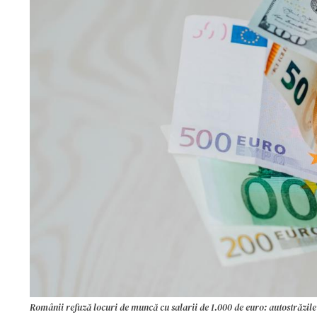
Românii refuză locuri de muncă cu salarii de 1.000 de euro: autostrăzile