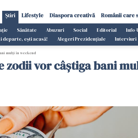
Știri
Lifestyle
Diaspora creativă
Românii care 
ație
Sănătate
Abuzuri
Social
Editorial
Info-
ti departe, ești acasă!
Alegeri Prezidențiale
Interviuri
ani mulți în weekend
e zodii vor câștiga bani mu