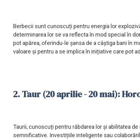
Berbecii sunt cunoscuți pentru energia lor explozivă
determinarea lor se va reflecta în mod special în do
pot apărea, oferindu-le șansa de a câștiga bani în mo
valoare și pentru a se implica în inițiative care pot 
2. Taur (20 aprilie - 20 mai): Ho
Taurii, cunoscuți pentru răbdarea lor și abilitatea de
semnificative. Investițiile inteligente sau colaborăr