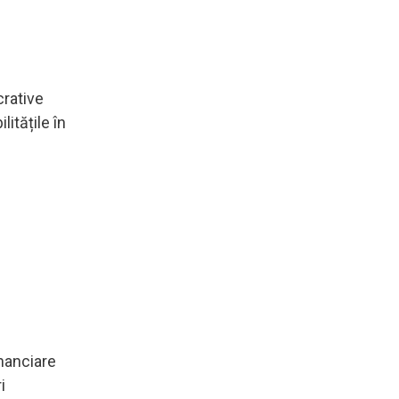
crative
itățile în
inanciare
i