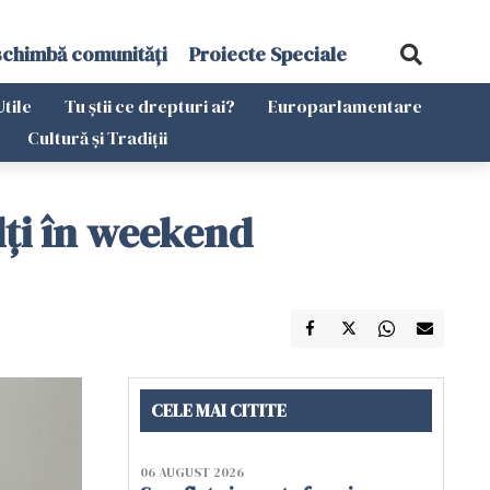
schimbă comunități
Proiecte Speciale
Utile
Tu știi ce drepturi ai?
Europarlamentare
Cultură și Tradiții
lți în weekend
CELE MAI CITITE
06 AUGUST 2026