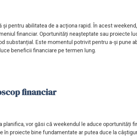
 și pentru abilitatea de a acționa rapid. În acest weekend,
meniul financiar. Oportunități neașteptate sau proiecte lu
d substanțial. Este momentul potrivit pentru a-și pune abil
aduce beneficii financiare pe termen lung.
roscop financiar
 a planifica, vor găsi că weekendul le aduce oportunități f
ile în proiecte bine fundamentate ar putea duce la câștigur