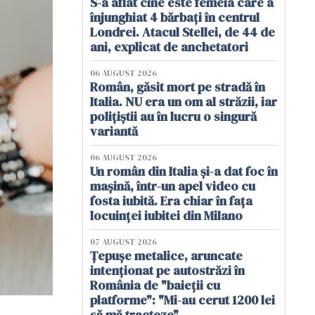
S-a aflat cine este femeia care a
înjunghiat 4 bărbați în centrul
Londrei. Atacul Stellei, de 44 de
ani, explicat de anchetatori
06 AUGUST 2026
Român, găsit mort pe stradă în
Italia. NU era un om al străzii, iar
polițiștii au în lucru o singură
variantă
06 AUGUST 2026
Un român din Italia și-a dat foc în
mașină, într-un apel video cu
fosta iubită. Era chiar în fața
locuinței iubitei din Milano
07 AUGUST 2026
Țepușe metalice, aruncate
intenționat pe autostrăzi în
România de "baieții cu
platforme": "Mi-au cerut 1200 lei
să mă tracteze"