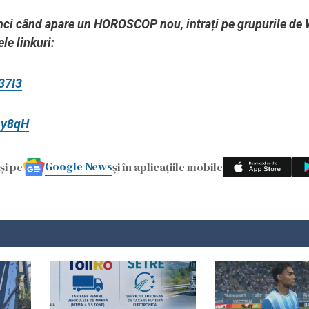
atunci când apare un HOROSCOP nou, intrați pe grupurile d
le linkuri:
37I3
ny8qH
Google News
și pe
și în aplicațiile mobile