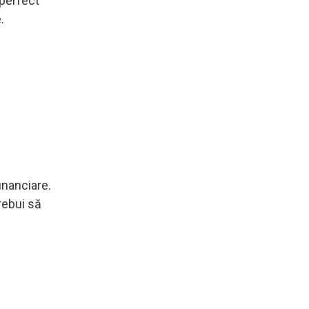
 perfect
.
inanciare.
rebui să