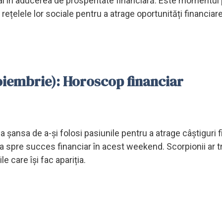
ial în aducerea de prosperitate financiară. Este momentul
e rețelele lor sociale pentru a atrage oportunități financiare
noiembrie): Horoscop financiar
a șansa de a-și folosi pasiunile pentru a atrage câștiguri f
eia spre succes financiar în acest weekend. Scorpionii ar t
e care își fac apariția.