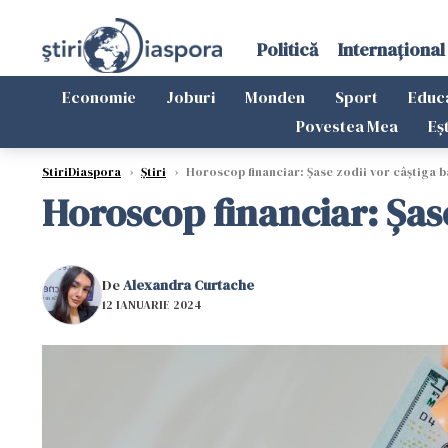
Politică
Internațional
Economie
Joburi
Monden
Sport
Educ
Povestea Mea
Eș
StiriDiaspora
›
Știri
›
Horoscop financiar: Șase zodii vor câștiga b
Horoscop financiar: Șas
De
Alexandra Curtache
12 IANUARIE 2024