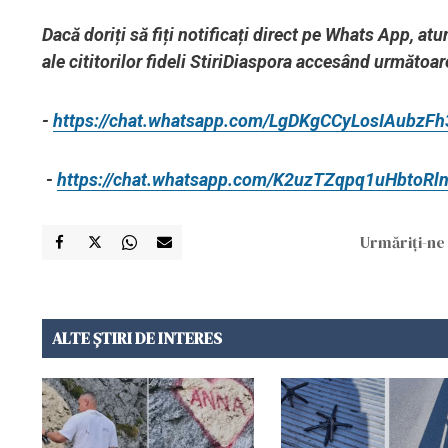
Dacă doriți să fiți notificați direct pe Whats App, 
ale cititorilor fideli StiriDiaspora accesând următoare
-
https://chat.whatsapp.com/LgDKgCCyLosIAubzFh
-
https://chat.whatsapp.com/K2uzTZqpq1uHbtoRl
Urmăriți-ne 
ALTE ȘTIRI DE INTERES