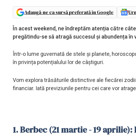
Adaugă-ne ca sursă preferată în Google
Urm
În acest weekend, ne îndreptăm atenția către câtev
pregătindu-se să atragă succesul și abundența în vie
Într-o lume guvernată de stele și planete, horoscopu
în privința potențialului lor de câștiguri.
Vom explora trăsăturile distinctive ale fiecărei zod
financiar. Iată previziunile pentru cei care vor atrage
1. Berbec (21 martie - 19 aprilie)