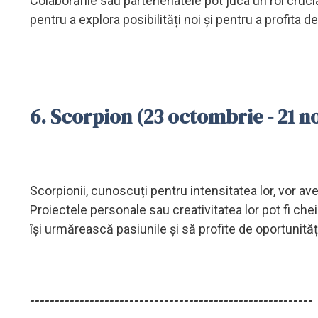
Colaborările sau parteneriatele pot juca un rol cruc
pentru a explora posibilități noi și pentru a profita d
6. Scorpion (23 octombrie - 21 
Scorpionii, cunoscuți pentru intensitatea lor, vor ave
Proiectele personale sau creativitatea lor pot fi ch
își urmărească pasiunile și să profite de oportunitățil
---------------------------------------------------------