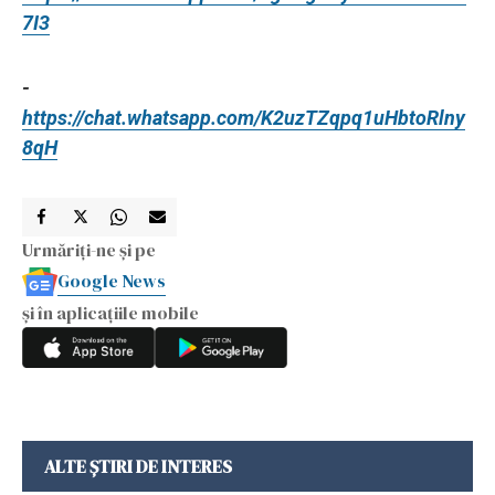
7I3
-
https://chat.whatsapp.com/K2uzTZqpq1uHbtoRlny
8qH
Urmăriți-ne și pe
Google News
și în aplicațiile mobile
ALTE ȘTIRI DE INTERES