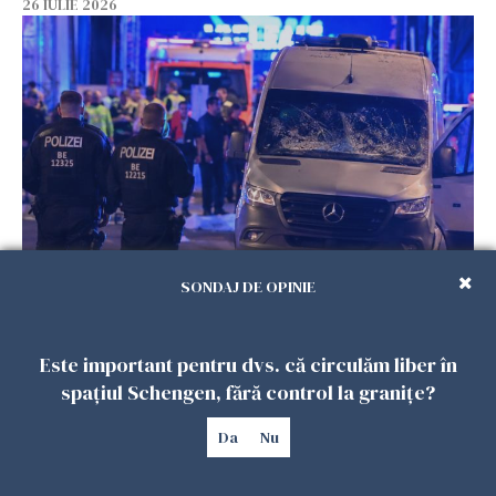
26 IULIE 2026
Teroare la Berlin, în timpul Gay Pride: o dubiță
SONDAJ DE OPINIE
a intrat în mulțime. Un mort și 15 răniți
26 IULIE 2026
Este important pentru dvs. că circulăm liber în
spațiul Schengen, fără control la granițe?
Da
Nu