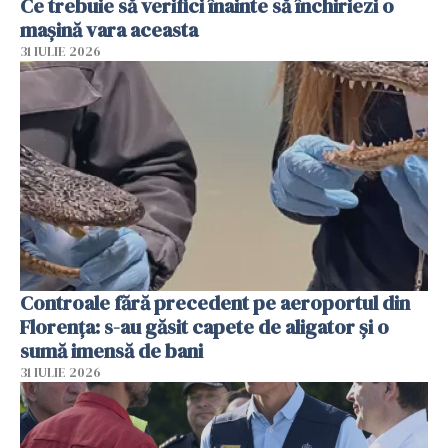
Ce trebuie să verifici înainte să închiriezi o
mașină vara aceasta
31 IULIE 2026
Controale fără precedent pe aeroportul din
Florența: s-au găsit capete de aligator și o
sumă imensă de bani
31 IULIE 2026