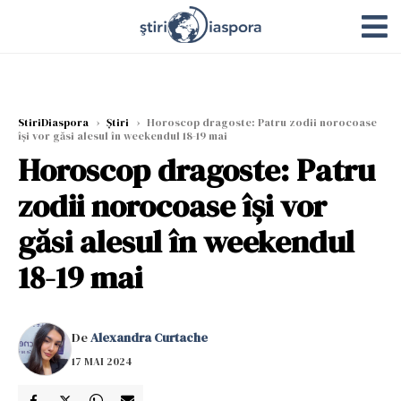
StiriDiaspora
›
Știri
›
Horoscop dragoste: Patru zodii norocoase
își vor găsi alesul în weekendul 18-19 mai
Horoscop dragoste: Patru
zodii norocoase își vor
găsi alesul în weekendul
18-19 mai
De
Alexandra Curtache
17 MAI 2024