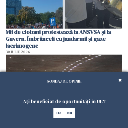
Mii de ciobani protestează la ANSVSA și la
Guvern. Îmbrânceli cu jandarmii și gaze
lacrimogene
30 IULIE 2026
SONDAJ DE OPINIE
Ați beneficiat de oportunități în UE?
Da
Nu
Percheziții pe aeroportul Otopeni. Angajații