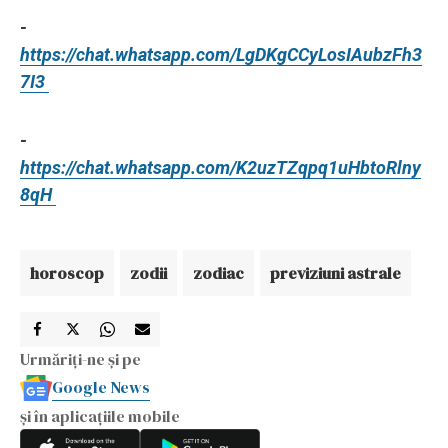
-
https://chat.whatsapp.com/LgDKgCCyLosIAubzFh3
7I3
-
https://chat.whatsapp.com/K2uzTZqpq1uHbtoRlny
8qH
horoscop
zodii
zodiac
previziuni astrale
Urmăriți-ne și pe
Google News
și în aplicațiile mobile