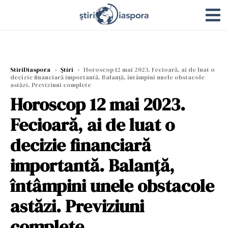
StiriDiaspora
›
Știri
›
Horoscop 12 mai 2023. Fecioară, ai de luat o
decizie financiară importantă. Balanță, întâmpini unele obstacole
astăzi. Previziuni complete
Horoscop 12 mai 2023.
Fecioară, ai de luat o
decizie financiară
importantă. Balanță,
întâmpini unele obstacole
astăzi. Previziuni
complete