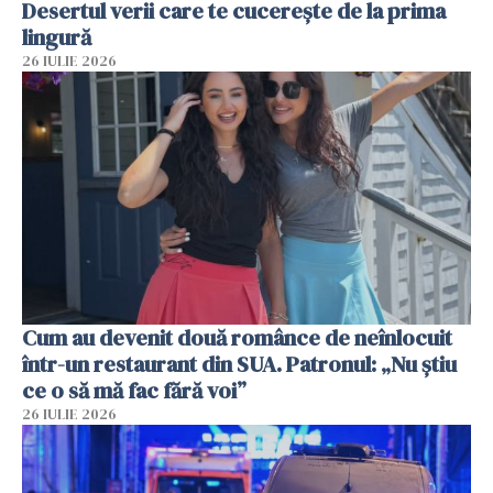
Desertul verii care te cucerește de la prima
lingură
26 IULIE 2026
Cum au devenit două românce de neînlocuit
într-un restaurant din SUA. Patronul: „Nu știu
ce o să mă fac fără voi”
26 IULIE 2026