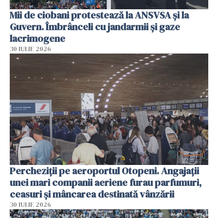
Mii de ciobani protestează la ANSVSA și la
Guvern. Îmbrânceli cu jandarmii și gaze
lacrimogene
30 IULIE 2026
Percheziții pe aeroportul Otopeni. Angajații
unei mari companii aeriene furau parfumuri,
ceasuri și mâncarea destinată vânzării
30 IULIE 2026