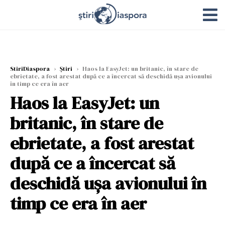
StiriDiaspora
›
Știri
›
Haos la EasyJet: un britanic, în stare de
ebrietate, a fost arestat după ce a încercat să deschidă ușa avionului
în timp ce era în aer
Haos la EasyJet: un
britanic, în stare de
ebrietate, a fost arestat
după ce a încercat să
deschidă ușa avionului în
timp ce era în aer