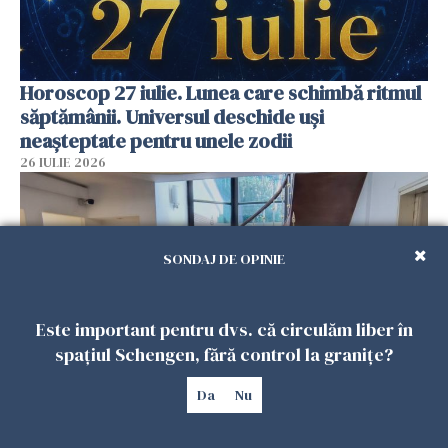
Horoscop 27 iulie. Lunea care schimbă ritmul
săptămânii. Universul deschide uși
neașteptate pentru unele zodii
26 IULIE 2026
SONDAJ DE OPINIE
Este important pentru dvs. că circulăm liber în
spațiul Schengen, fără control la granițe?
Da
Nu
Accidente, spitalizare sau alte urgențe?
Consulatul României la Roma promite