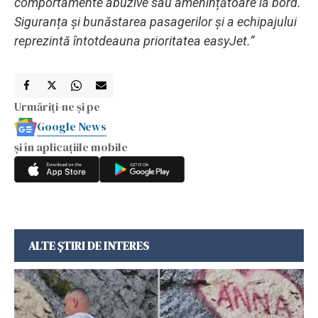
comportamente abuzive sau amenințătoare la bord.
Siguranța și bunăstarea pasagerilor și a echipajului
reprezintă întotdeauna prioritatea easyJet.”
Urmăriți-ne și pe
Google News
și în aplicațiile mobile
ALTE ȘTIRI DE INTERES