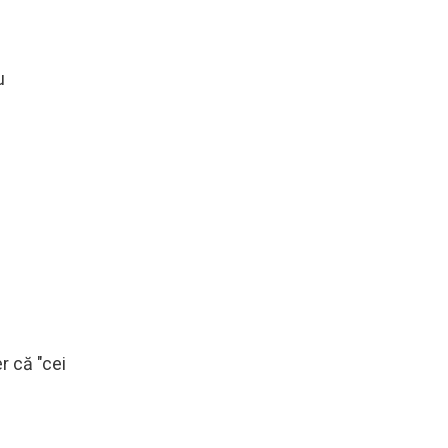
u
r că "cei