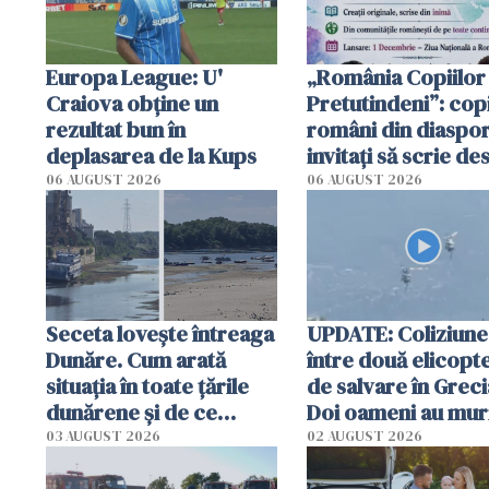
Europa League: U'
„România Copiilor
Craiova obține un
Pretutindeni”: copi
rezultat bun în
români din diaspor
deplasarea de la Kups
invitați să scrie de
România într-un v
06 AUGUST 2026
06 AUGUST 2026
special
Seceta lovește întreaga
UPDATE: Coliziune
Dunăre. Cum arată
între două elicopt
situația în toate țările
de salvare în Greci
dunărene și de ce
Doi oameni au mur
România resimte
03 AUGUST 2026
02 AUGUST 2026
efectele, deși a plouat