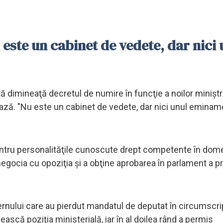
este un cabinet de vedete, dar nici 
imineaţă decretul de numire în funcţie a noilor miniştri
ză. "Nu este un cabinet de vedete, dar nici unul emina
ntru personalităţile cunoscute drept competente în dome
negocia cu opoziţia şi a obţine aprobarea în parlament a p
rnului care au pierdut mandatul de deputat în circumscripţ
sească poziţia ministerială, iar în al doilea rând a permis