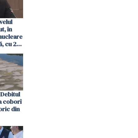
velul
t, în
nucleare
, cu 2
 trecută
Debitul
a coborî
oric din