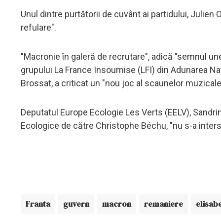
Unul dintre purtătorii de cuvânt ai partidului, Julie
refulare".
"Macronie în galeră de recrutare", adică "semnul un
grupului La France Insoumise (LFI) din Adunarea Nați
Brossat, a criticat un "nou joc al scaunelor muzicale
Deputatul Europe Ecologie Les Verts (EELV), Sandrin
Ecologice de către Christophe Béchu, "nu s-a inters
Franta
guvern
macron
remaniere
elisab