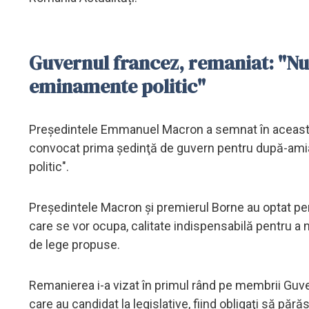
Guvernul francez, remaniat: "Nu 
eminamente politic"
Preşedintele Emmanuel Macron a semnat în această d
convocat prima şedinţă de guvern pentru după-amia
politic".
Preşedintele Macron şi premierul Borne au optat pe
care se vor ocupa, calitate indispensabilă pentru a 
de lege propuse.
Remanierea i-a vizat în primul rând pe membrii Guve
care au candidat la legislative, fiind obligaţi să pără