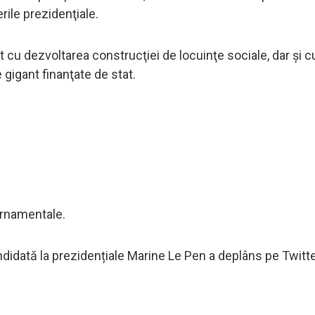
ile prezidenţiale.
at cu dezvoltarea construcţiei de locuinţe sociale, dar şi c
e gigant finanţate de stat.
ernamentale.
andidată la prezidențiale Marine Le Pen a deplâns pe Twitte