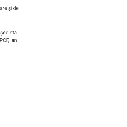
are și de
eședinta
PCF, Ian