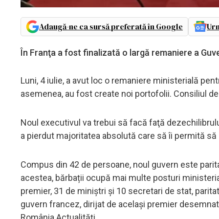
Adaugă-ne ca sursă preferată în Google
Urm
În Franţa a fost finalizată o largă remaniere a Guv
Luni, 4 iulie, a avut loc o remaniere ministerială pentr
asemenea, au fost create noi portofolii. Consiliul de 
Noul executivul va trebui să facă faţă dezechilibrul
a pierdut majoritatea absolută care să îi permită 
Compus din 42 de persoane, noul guvern este paritar,
acestea, bărbații ocupă mai multe posturi ministeria
premier, 31 de miniştri şi 10 secretari de stat, parit
guvern francez, dirijat de acelaşi premier desemnat 
România Actualități.