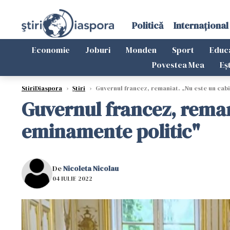
Politică
Internațional
Economie
Joburi
Monden
Sport
Educ
Povestea Mea
Eș
StiriDiaspora
›
Știri
›
Guvernul francez, remaniat. „Nu este un cabi
Guvernul francez, remani
eminamente politic"
De
Nicoleta Nicolau
04 IULIE 2022