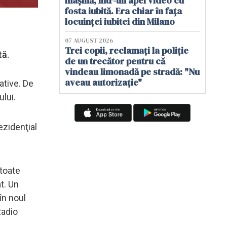
mașină, într-un apel video cu
fosta iubită. Era chiar în fața
locuinței iubitei din Milano
07 AUGUST 2026
Trei copii, reclamați la poliție
tă.
de un trecător pentru că
vindeau limonadă pe stradă: "Nu
aveau autorizație"
lative. De
ului.
ezidenţial
 toate
t. Un
în noul
Radio