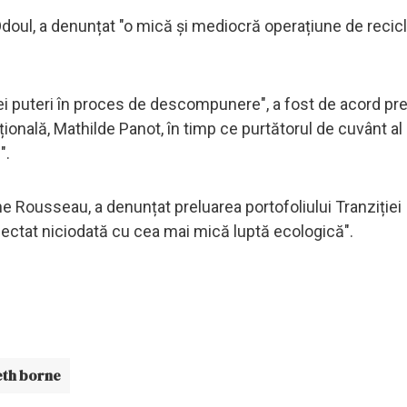
n Odoul, a denunțat "o mică și mediocră operațiune de recicl
ei puteri în proces de descompunere", a fost de acord pr
onală, Mathilde Panot, în timp ce purtătorul de cuvânt al 
".
e Rousseau, a denunțat preluarea portofoliului Tranziției
ectat niciodată cu cea mai mică luptă ecologică".
eth borne