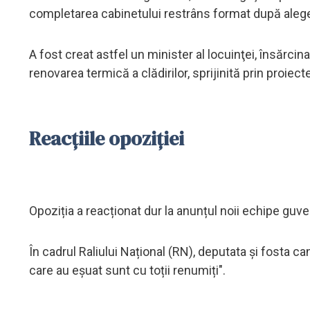
completarea cabinetului restrâns format după aleger
A fost creat astfel un minister al locuinţei, însărcin
renovarea termică a clădirilor, sprijinită prin proiect
Reacțiile opoziției
Opoziția a reacționat dur la anunțul noii echipe guv
În cadrul Raliului Național (RN), deputata și fosta c
care au eșuat sunt cu toții renumiți".