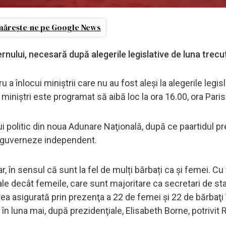
ărește-ne pe Google News
ernului, necesară după alegerile legislative de luna trecu
u a înlocui miniștrii care nu au fost aleși la alegerile legis
miniștri este programat să aibă loc la ora 16.00, ora Paris
ui politic din noua Adunare Naţională, după ce paartidul pr
să guverneze independent.
 în sensul că sunt la fel de mulți bărbați ca și femei. Cu
le decât femeile, care sunt majoritare ca secretari de sta
atea asigurată prin prezenţa a 22 de femei şi 22 de bărbaţi 
în luna mai, după prezidenţiale, Elisabeth Borne, potrivit 