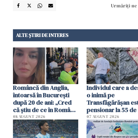
Urmăriți-ne 
ALTE ȘTIRI DE INTERES
Româncă din Anglia,
Individul care a d
întoarsă în București
o inimă pe
după 20 de ani: „Cred
Transfăgărășan es
că știu de ce în România
pensionar la 55 de 
se trăiește mai bine ca
Poliția l-a identific
08 AUGUST 2026
07 AUGUST 2026
în Anglia. E schimbat"