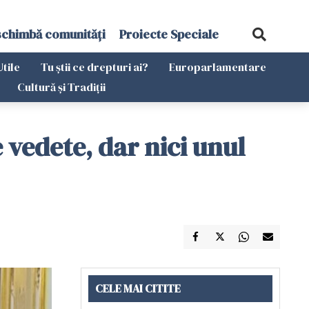
schimbă comunități
Proiecte Speciale
Utile
Tu știi ce drepturi ai?
Europarlamentare
Cultură și Tradiții
 vedete, dar nici unul
CELE MAI CITITE