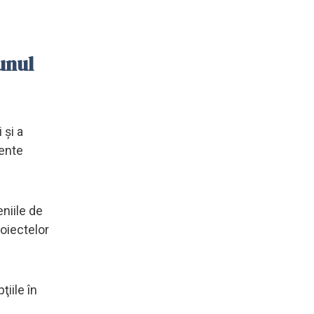
unul
 şi a
mente
niile de
roiectelor
iile în