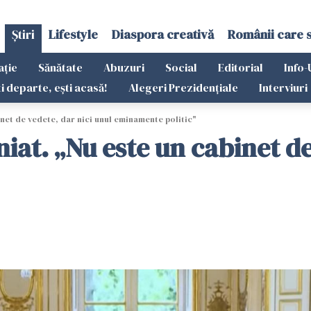
Știri
Lifestyle
Diaspora creativă
Românii care 
ație
Sănătate
Abuzuri
Social
Editorial
Info-
ti departe, ești acasă!
Alegeri Prezidențiale
Interviuri
net de vedete, dar nici unul eminamente politic"
at. „Nu este un cabinet de