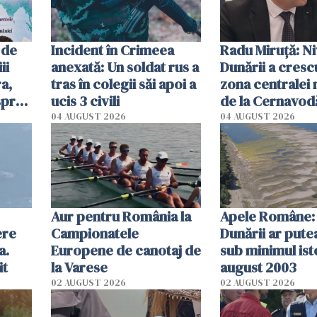
 de
Incident în Crimeea
Radu Miruţă: Ni
ii
anexată: Un soldat rus a
Dunării a crescu
a,
tras în colegii săi apoi a
zona centralei 
spre
ucis 3 civili
de la Cernavodă
olum
cm faţă de ziua
04 AUGUST 2026
04 AUGUST 2026
Aur pentru România la
Apele Române: 
ere
Campionatele
Dunării ar pute
a.
Europene de canotaj de
sub minimul ist
it
la Varese
august 2003
02 AUGUST 2026
02 AUGUST 2026