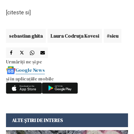
[citeste si]
sebastian ghita
Laura Codruţa Kovesi
#sieu
Urmăriți-ne și pe
Google News
și în aplicațiile mobile
ALTE ȘTIRI DE INTERES