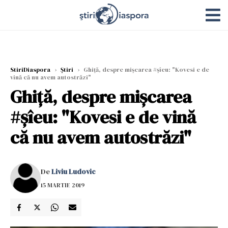
StiriDiaspora
›
Știri
›
Ghiță, despre mișcarea #șîeu: "Kovesi e de
vină că nu avem autostrăzi"
Ghiță, despre mișcarea
#șîeu: "Kovesi e de vină
că nu avem autostrăzi"
De
Liviu Ludovic
15 MARTIE 2019