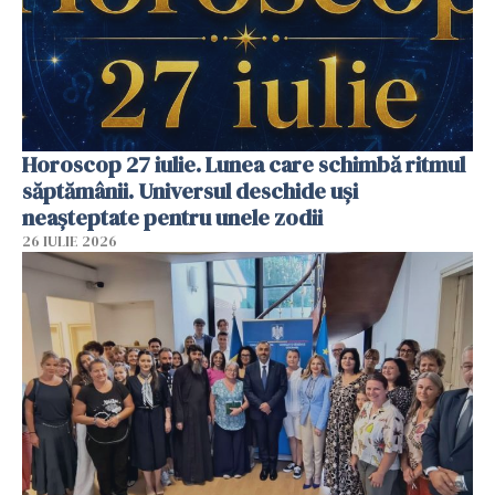
Horoscop 27 iulie. Lunea care schimbă ritmul
săptămânii. Universul deschide uși
neașteptate pentru unele zodii
26 IULIE 2026