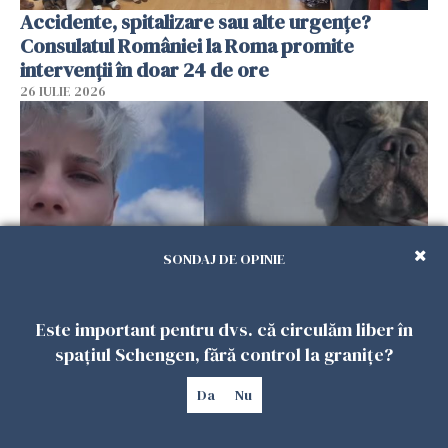
Accidente, spitalizare sau alte urgențe?
Consulatul României la Roma promite
intervenții în doar 24 de ore
26 IULIE 2026
SONDAJ DE OPINIE
Este important pentru dvs. că circulăm liber în
Ce a pățit o româncă în timp ce își plimba
spațiul Schengen, fără control la granițe?
câinele în Germania. Mesajul ei a stârnit
dezbateri aprinse
Da
Nu
25 IULIE 2026