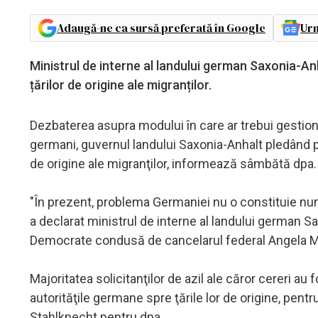
Adaugă-ne ca sursă preferată în Google
Urm
Ministrul de interne al landului german Saxonia-An
țărilor de origine ale migranților.
Dezbaterea asupra modului în care ar trebui gestiona
germani, guvernul landului Saxonia-Anhalt pledând p
de origine ale migranţilor, informează sâmbătă dpa.
"În prezent, problema Germaniei nu o constituie număr
a declarat ministrul de interne al landului german S
Democrate condusă de cancelarul federal Angela M
Majoritatea solicitanţilor de azil ale căror cereri au
autorităţile germane spre ţările lor de origine, pent
Stahlknecht pentru dpa.