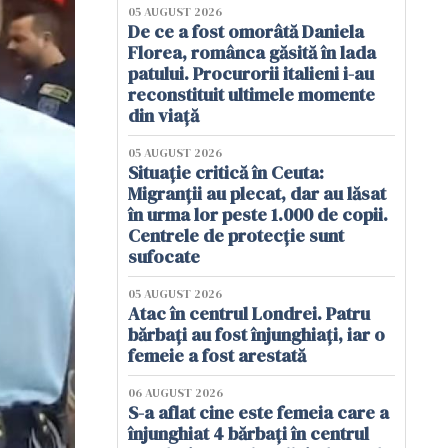
05 AUGUST 2026
De ce a fost omorâtă Daniela
Florea, românca găsită în lada
patului. Procurorii italieni i-au
reconstituit ultimele momente
din viață
05 AUGUST 2026
Situație critică în Ceuta:
Migranții au plecat, dar au lăsat
în urma lor peste 1.000 de copii.
Centrele de protecție sunt
sufocate
05 AUGUST 2026
Atac în centrul Londrei. Patru
bărbați au fost înjunghiați, iar o
femeie a fost arestată
06 AUGUST 2026
S-a aflat cine este femeia care a
înjunghiat 4 bărbați în centrul