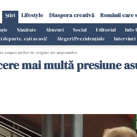
Știri
Lifestyle
Diaspora creativă
Românii care 
ație
Sănătate
Abuzuri
Social
Editorial
Info-
ti departe, ești acasă!
Alegeri Prezidențiale
Interviuri
e asupra țărilor de origine ale migranților
ere mai multă presiune asu