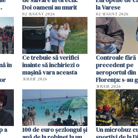
ile
de salvare în Grecia.
Europene de ca
Doi oameni au murit
la Varese
02 AUGUST 2026
02 AUGUST 2026
ouat
Ce trebuie să verifici
Controale fără
nă în
înainte să închiriezi o
precedent pe
mașină vara aceasta
aeroportul din
lor
Florența: s-au g
31 IULIE 2026
capete de aligat
31 IULIE 2026
sumă imensă de
p a
100 de euro șezlongul și
Un microbuz c
apă de la robinet la un
sportivi de la 