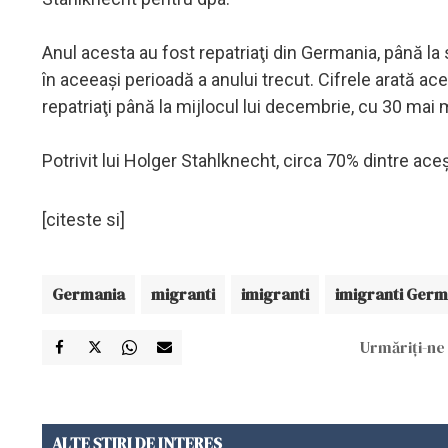
Anul acesta au fost repatriaţi din Germania, până la 
în aceeaşi perioadă a anului trecut. Cifrele arată a
repatriaţi până la mijlocul lui decembrie, cu 30 mai 
Potrivit lui Holger Stahlknecht, circa 70% dintre ace
[citeste si]
Germania
migranti
imigranti
imigranti Germ
Urmăriți-ne 
ALTE ȘTIRI DE INTERES