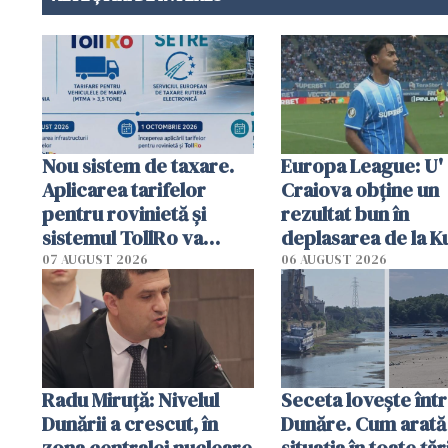
Nou sistem de taxare.
Europa League: U'
Aplicarea tarifelor
Craiova obține un
pentru rovinietă şi
rezultat bun în
sistemul TollRo va
deplasarea de la K
începe la 1 octombrie
07 AUGUST 2026
06 AUGUST 2026
Radu Miruţă: Nivelul
Seceta lovește înt
Dunării a crescut, în
Dunăre. Cum arată