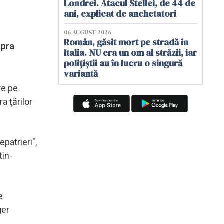
Londrei. Atacul Stellei, de 44 de
ani, explicat de anchetatori
06 AUGUST 2026
Român, găsit mort pe stradă în
upra
Italia. NU era un om al străzii, iar
polițiștii au în lucru o singură
variantă
re pe
a ţărilor
patrieri",
tin-
e
ger