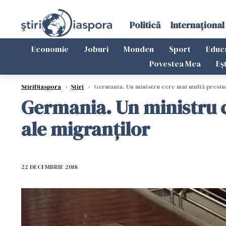
Politică
Internațional
Economie
Joburi
Monden
Sport
Educ
Povestea Mea
Eș
StiriDiaspora
›
Știri
›
Germania. Un ministru cere mai multă presiun
Germania. Un ministru c
ale migranților
22 DECEMBRIE 2018