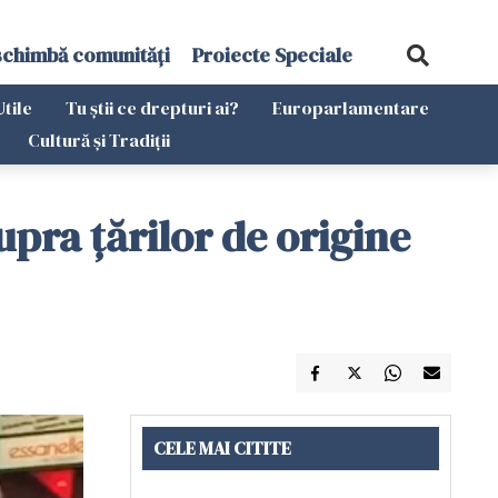
schimbă comunități
Proiecte Speciale
Utile
Tu știi ce drepturi ai?
Europarlamentare
Cultură și Tradiții
pra țărilor de origine
CELE MAI CITITE