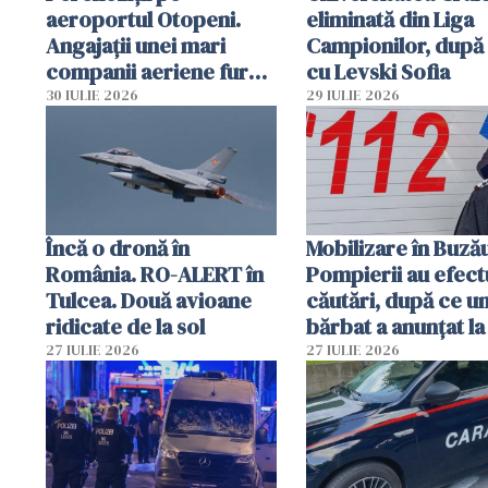
aeroportul Otopeni.
eliminată din Liga
Angajații unei mari
Campionilor, după
companii aeriene furau
cu Levski Sofia
parfumuri, ceasuri și
30 IULIE 2026
29 IULIE 2026
mâncarea destinată
vânzării
Încă o dronă în
Mobilizare în Buză
România. RO-ALERT în
Pompierii au efect
Tulcea. Două avioane
căutări, după ce u
ridicate de la sol
bărbat a anunțat la
că a văzut un obie
27 IULIE 2026
27 IULIE 2026
luminos