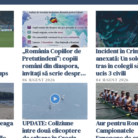
„România Copiilor de
Incident în Cr
Pretutindeni”: copiii
anexată: Un sol
români din diaspora,
tras în colegii s
ups
invitați să scrie despre
ucis 3 civili
România într-un volum
06 AUGUST 2026
04 AUGUST 2026
special
reaga
UPDATE: Coliziune
Aur pentru Rom
între două elicoptere
Campionatele