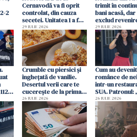
Cernavodă va fi oprit
trimit în conti
 2-2
controlat, din cauza
bani acasă, dar 
secetei. Unitatea 1 a fost
exclud revenire
deja oprită
29 IULIE 2026
29 IULIE 2026
u.
Crumble cu piersici și
Cum au devenit
uat
înghețată de vanilie.
românce de neî
n
Desertul verii care te
într-un restaur
 112
cucerește de la prima
SUA. Patronul: 
ct
lingură
ce o să mă fac f
26 IULIE 2026
26 IULIE 2026