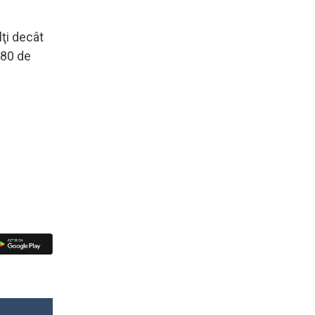
lţi decât
680 de