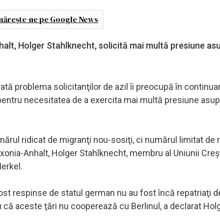
ărește-ne pe Google News
halt, Holger Stahlknecht, solicită mai multă presiune as
tă problema solicitanţilor de azil îi preocupă în continua
entru necesitatea de a exercita mai multă presiune asupr
ul ridicat de migranţi nou-sosiţi, ci numărul limitat de re
axonia-Anhalt, Holger Stahlknecht, membru al Uniunii Creş
erkel.
 fost respinse de statul german nu au fost încă repatriaţi d
ru că aceste ţări nu cooperează cu Berlinul, a declarat Hol