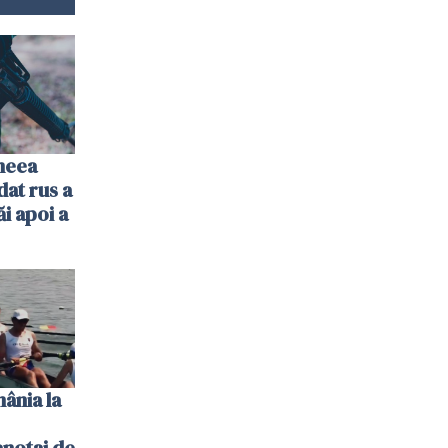
imeea
dat rus a
ăi apoi a
ânia la