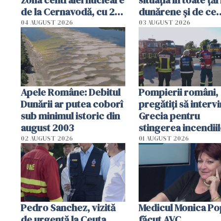
zona centralei nucleare
situația în toate țăr
de la Cernavodă, cu 2
dunărene și de ce
cm faţă de ziua trecută
România resimte
04 AUGUST 2026
03 AUGUST 2026
efectele, deși a pl
în iulie
Apele Române: Debitul
Pompierii români,
Dunării ar putea coborî
pregătiţi să intervi
sub minimul istoric din
Grecia pentru
august 2003
stingerea incendii
02 AUGUST 2026
01 AUGUST 2026
Pedro Sanchez, vizită
Medicul Monica Po
de urgență la Ceuta
făcut AVC