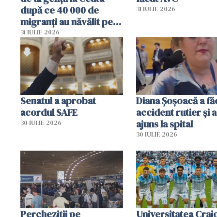
după ce 40 000 de
31 IULIE 2026
migranți au năvălit pe
teritoriul spaniol: „Vom
31 IULIE 2026
mobiliza toate
resursele"
Senatul a aprobat
Diana Șoșoacă a fă
acordul SAFE
accident rutier și a
ajuns la spital
30 IULIE 2026
30 IULIE 2026
Percheziții pe
Universitatea Crai