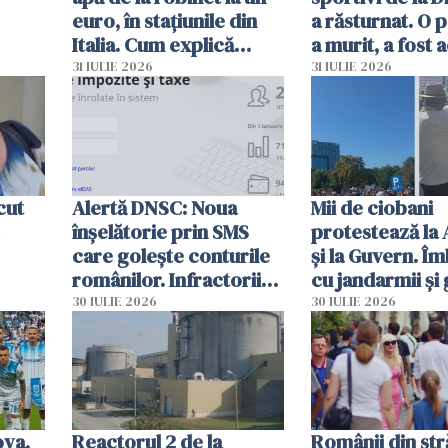
euro, în stațiunile din
a răsturnat. O 
Italia. Cum explică
a murit, a fost 
autoritățile
planul roșu de
31 IULIE 2026
31 IULIE 2026
intervenție
cut
Alertă DNSC: Noua
Mii de ciobani
înșelătorie prin SMS
protestează la
care golește conturile
și la Guvern. Î
românilor. Infractorii
cu jandarmii și
folosesc numele
lacrimogene
30 IULIE 2026
30 IULIE 2026
Ghișeul.ro și al Poliției
Române
ova,
Reactorul 2 de la
Românii din str