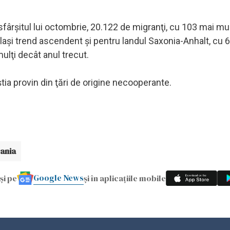
sfârşitul lui octombrie, 20.122 de migranţi, cu 103 mai mu
celaşi trend ascendent şi pentru landul Saxonia-Anhalt, cu 
mulţi decât anul trecut.
ştia provin din ţări de origine necooperante.
ania
Google News
și pe
și în aplicațiile mobile