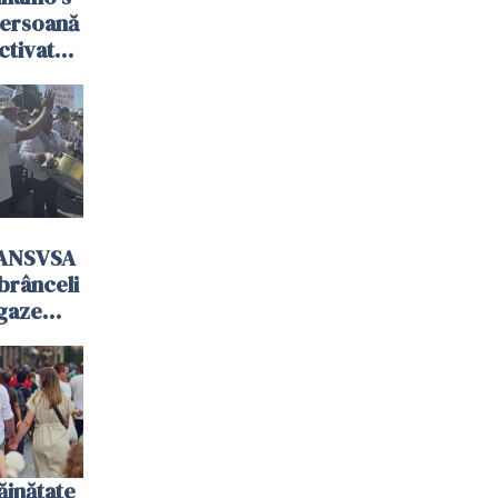
persoană
activat
 ANSVSA
mbrânceli
 gaze
ăinătate