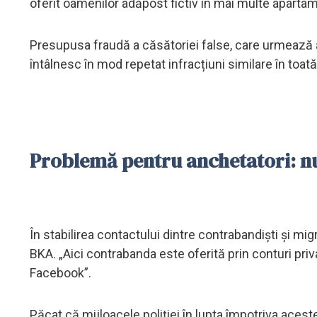
oferit oamenilor adăpost fictiv în mai multe apartam
Presupusa fraudă a căsătoriei false, care urmează 
întâlnesc în mod repetat infracțiuni similare în toat
Problemă pentru anchetatori: nu
În stabilirea contactului dintre contrabandiști și migran
BKA. „Aici contrabanda este oferită prin conturi priv
Facebook”.
Păcat că mijloacele poliției în lupta împotriva aceste