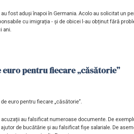
i au fost aduși înapoi în Germania. Acolo au solicitat un p
ponsabile cu imigrația - și de obicei l-au obținut fără prob
i ani.
 euro pentru fiecare „căsătorie”
0 de euro pentru fiecare „căsătorie”.
că acuzații au falsificat numeroase documente. De exemplu
ajutor de bucătărie și au falsificat fișe salariale. De ase