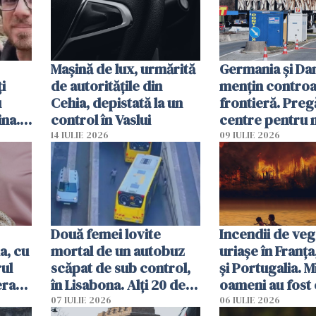
Mașină de lux, urmărită
Germania și D
i
de autoritățile din
mențin controal
u
Cehia, depistată la un
frontieră. Preg
ina.
control în Vaslui
centre pentru m
caută
respinși din UE
14 IULIE 2026
09 IULIE 2026
Două femei lovite
Incendii de veg
a, cu
mortal de un autobuz
uriașe în Franța
ul
scăpat de sub control,
și Portugalia. M
erau
în Lisabona. Alți 20 de
oameni au fost 
tă
oameni sunt răniți
07 IULIE 2026
06 IULIE 2026