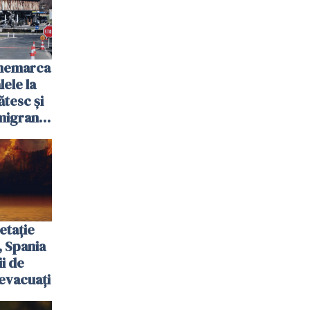
anemarca
ele la
ătesc și
igranții
etație
, Spania
ii de
evacuați