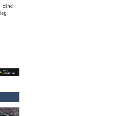
ci când
egii.