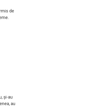
ermis de
leme.
, și-au
menea, au