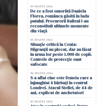
05 AUGUST 2026
De ce a fost omorâtă Daniela
Florea, românca găsită în lada
patului. Procurorii italieni i-au
reconstituit ultimele momente
din viață
05 AUGUST 2026
Situație critică în Ceuta:
Migranții au plecat, dar au lăsat
în urma lor peste 1.000 de copii.
Centrele de protecție sunt
sufocate
06 AUGUST 2026
S-a aflat cine este femeia care a
înjunghiat 4 bărbați în centrul
Londrei. Atacul Stellei, de 44 de
ani, explicat de anchetatori
05 AUGUST 2026