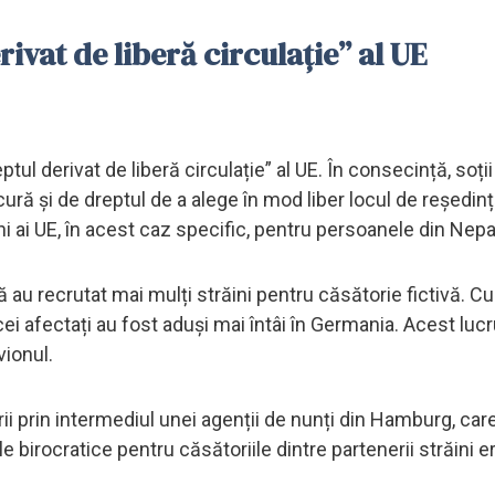
rivat de liberă circulație” al UE
tul derivat de liberă circulație” al UE. În consecință, soții
ră și de dreptul de a alege în mod liber locul de reședinț
i ai UE, în acest caz specific, pentru persoanele din Nepal 
 au recrutat mai mulți străini pentru căsătorie fictivă. Cu
cei afectați au fost aduși mai întâi în Germania. Acest lucr
vionul.
rii prin intermediul unei agenții de nunți din Hamburg, car
birocratice pentru căsătoriile dintre partenerii străini e