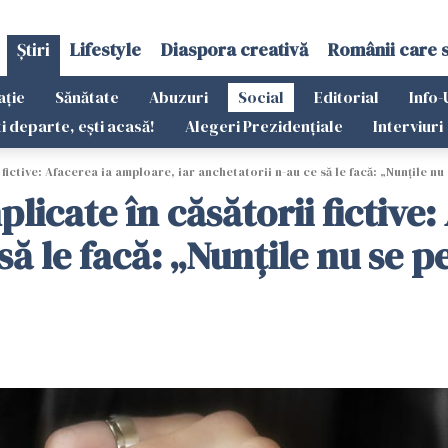
Știri
Lifestyle
Diaspora creativă
Românii care 
ație
Sănătate
Abuzuri
Social
Editorial
Info-
ti departe, ești acasă!
Alegeri Prezidențiale
Interviuri
ictive: Afacerea ia amploare, iar anchetatorii n-au ce să le facă: „Nunțile n
icate în căsătorii fictive:
 să le facă: „Nunțile nu se 