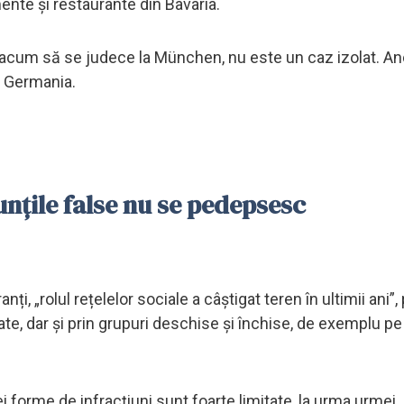
ente și restaurante din Bavaria.
acum să se judece la München, nu este un caz izolat. An
ă Germania.
nțile false nu se pedepsesc
ți, „rolul rețelelor sociale a câștigat teren în ultimii ani”, 
ate, dar și prin grupuri deschise și închise, de exemplu pe
i forme de infracțiuni sunt foarte limitate, la urma urmei,