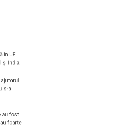
ă în UE.
și India.
 ajutorul
u s-a
e au fost
rau foarte