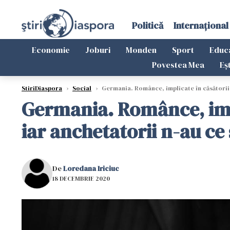
Politică
Internațional
Economie
Joburi
Monden
Sport
Educ
Povestea Mea
Eș
StiriDiaspora
›
Social
›
Germania. Românce, implicate în căsătorii f
Germania. Românce, impl
iar anchetatorii n-au ce
De
Loredana Iriciuc
18 DECEMBRIE 2020