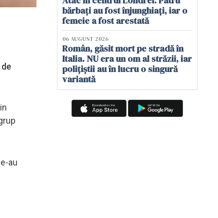
Atac în centrul Londrei. Patru
bărbați au fost înjunghiați, iar o
femeie a fost arestată
06 AUGUST 2026
Român, găsit mort pe stradă în
Italia. NU era un om al străzii, iar
 de
polițiștii au în lucru o singură
variantă
in
grup
le-au