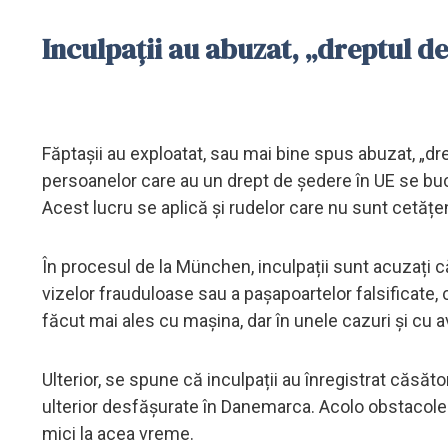
Inculpații au abuzat, „dreptul de
Făptașii au exploatat, sau mai bine spus abuzat, „drep
persoanelor care au un drept de ședere în UE se bucu
Acest lucru se aplică și rudelor care nu sunt cetățen
În procesul de la München, inculpații sunt acuzați că
vizelor frauduloase sau a pașapoartelor falsificate, 
făcut mai ales cu mașina, dar în unele cazuri și cu a
Ulterior, se spune că inculpații au înregistrat căsăto
ulterior desfășurate în Danemarca. Acolo obstacolele 
mici la acea vreme.