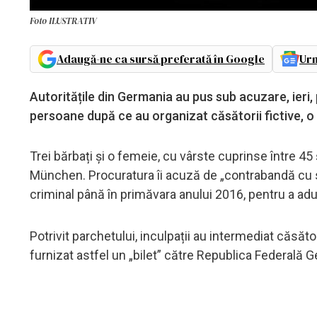
Foto ILUSTRATIV
Adaugă-ne ca sursă preferată în Google
Urm
Autoritățile din Germania au pus sub acuzare, ieri,
persoane după ce au organizat căsătorii fictive, o 
Trei bărbați și o femeie, cu vârste cuprinse între 45 
München. Procuratura îi acuză de „contrabandă cu s
criminal până în primăvara anului 2016, pentru a adu
Potrivit parchetului, inculpații au intermediat căsător
furnizat astfel un „bilet” către Republica Federală 