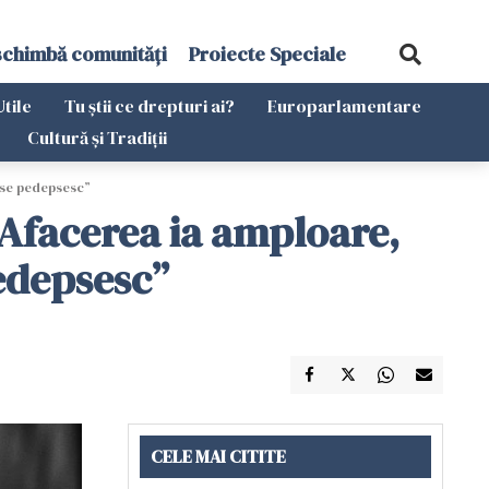
schimbă comunități
Proiecte Speciale
Utile
Tu știi ce drepturi ai?
Europarlamentare
Cultură și Tradiții
u se pedepsesc”
 Afacerea ia amploare,
pedepsesc”
CELE MAI CITITE