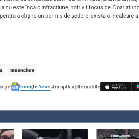
 nu este încă o infracțiune, potrivit focus.de. Doar atun
 pentru a obține un permis de ședere, există o încălcare a l
a
muenchen
Google News
și pe
și în aplicațiile mobile