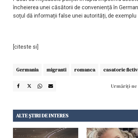
încheierea unei căsătorii de conveniență în Germania
soțul dă informații false unei autorități, de exemplu
[citeste si]
Germania
migranti
romanca
casatorie fictiv
Urmăriți-ne 
ALTE ȘTIRI DE INTERES