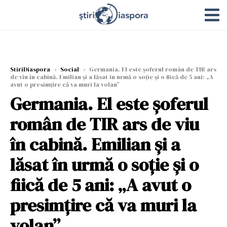
StiriDiaspora
›
Social
›
Germania. El este șoferul român de TIR ars
de viu în cabină. Emilian și a lăsat în urmă o soție și o fiică de 5 ani: „A
avut o presimțire că va muri la volan”
Germania. El este șoferul
român de TIR ars de viu
în cabină. Emilian și a
lăsat în urmă o soție și o
fiică de 5 ani: „A avut o
presimțire că va muri la
volan”