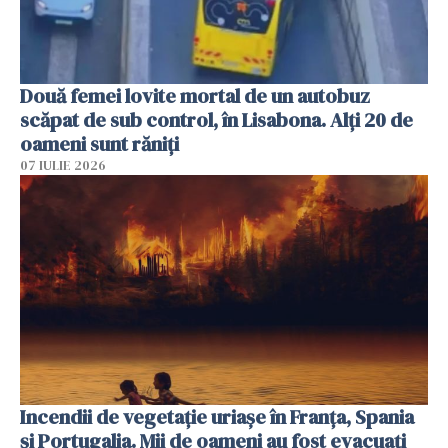
Două femei lovite mortal de un autobuz
scăpat de sub control, în Lisabona. Alți 20 de
oameni sunt răniți
07 IULIE 2026
Incendii de vegetație uriașe în Franța, Spania
și Portugalia. Mii de oameni au fost evacuați