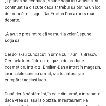
„Îi plăcea să conducă”, spune soția lui Cerasela. Au
continuat să discute dacă ar trebui să obțină un loc
de muncă mai sigur. Dar Emilian Dan a mers mai
departe.
„A avut o presimțire că va muri la volan”, spune
soția sa.
Cei doi s-au cunoscut în urmă cu 17 ani la Brașov.
Cerasela lucra într-un magazin de produse
cosmetice. Într-o zi, Emilian-Dan a intrat în magazin,
iar în zilele care au urmat, s-a tot întors și a
cumpărat același lucru.
După două săptămâni, în cele din urmă, a întrebat-o
dacă vrea să iasă la o pizza. În restaurant, i-a