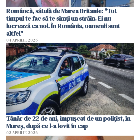
Româncă, sătulă de Marea Britanie: "Tot
timpul te fac să te simți un străin. Ei nu
lucrează ca noi. În România, oamenii sunt
altfel"
04 APRILIE 2026
Tânăr de 22 de ani, împușcat de un polițist, în
Mureș, după ce l-a lovit în cap
02 APRILIE 2026