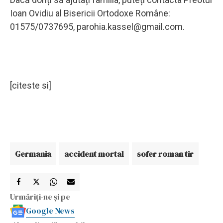
Ioan Ovidiu al Bisericii Ortodoxe Române:
01575/0737695,
parohia.kassel@gmail.com
.
[citeste si]
Germania
accident mortal
sofer roman tir
Urmăriți-ne și pe
Google News