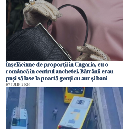
Înșelăciune de proporții în Ungaria, cu o
româncă în centrul anchetei. Bătrânii erau
puși să lase la poartă genți cu aur și bani
07 IULIE 2026