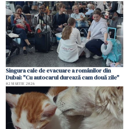
Singura cale de evacuare a românilor din
Dubai: "Cu autocarul durează cam două zile"
02 MARTIE 2026