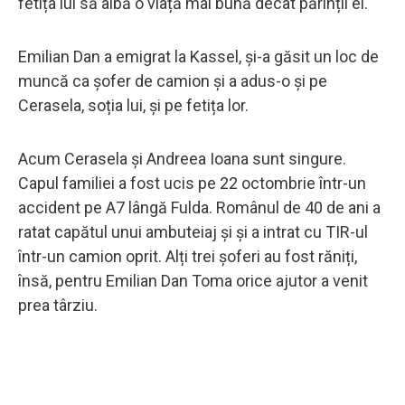
fetița lui să aibă o viață mai bună decât părinții ei.
Emilian Dan a emigrat la Kassel, și-a găsit un loc de
muncă ca șofer de camion și a adus-o și pe
Cerasela, soția lui, și pe fetița lor.
Acum Cerasela și Andreea Ioana sunt singure.
Capul familiei a fost ucis pe 22 octombrie într-un
accident pe A7 lângă Fulda. Românul de 40 de ani a
ratat capătul unui ambuteiaj și și a intrat cu TIR-ul
într-un camion oprit. Alți trei șoferi au fost răniți,
însă, pentru Emilian Dan Toma orice ajutor a venit
prea târziu.