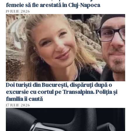
femeie să fie arestată în Cluj-Napoca
19 IULIE 2026
Doi turiști din București, dispăruți după o
excursie cu cortul pe Transalpina. Poliția și
familia îi caută
17 IULIE 2026