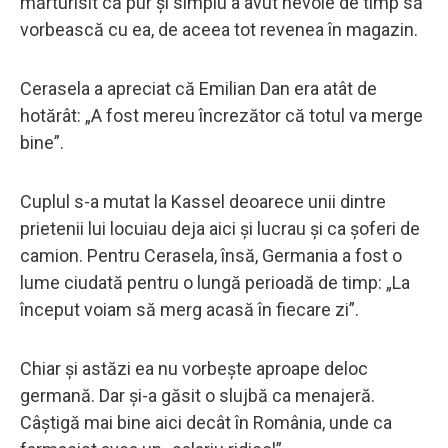
mărturisit că pur și simplu a avut nevoie de timp să
vorbească cu ea, de aceea tot revenea în magazin.
Cerasela a apreciat că Emilian Dan era atât de
hotărât: „A fost mereu încrezător că totul va merge
bine”.
Cuplul s-a mutat la Kassel deoarece unii dintre
prietenii lui locuiau deja aici și lucrau și ca șoferi de
camion. Pentru Cerasela, însă, Germania a fost o
lume ciudată pentru o lungă perioadă de timp: „La
început voiam să merg acasă în fiecare zi”.
Chiar și astăzi ea nu vorbește aproape deloc
germană. Dar și-a găsit o slujbă ca menajeră.
Câștigă mai bine aici decât în ​​România, unde ca