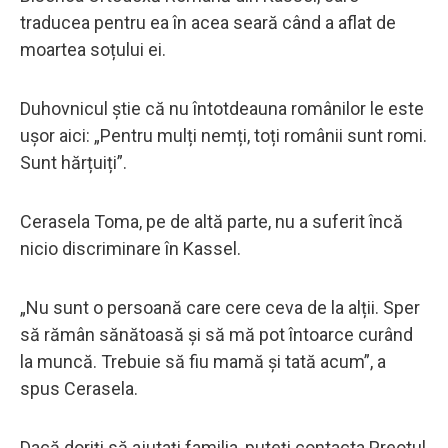
traducea pentru ea în acea seară când a aflat de
moartea soțului ei.
Duhovnicul știe că nu întotdeauna românilor le este
ușor aici: „Pentru mulți nemți, toți românii sunt romi.
Sunt hărțuiți”.
Cerasela Toma, pe de altă parte, nu a suferit încă
nicio discriminare în Kassel.
„Nu sunt o persoană care cere ceva de la alții. Sper
să rămân sănătoasă și să mă pot întoarce curând
la muncă. Trebuie să fiu mamă și tată acum”, a
spus Cerasela.
Dacă doriți să ajutați familia, puteți contacta Preotul