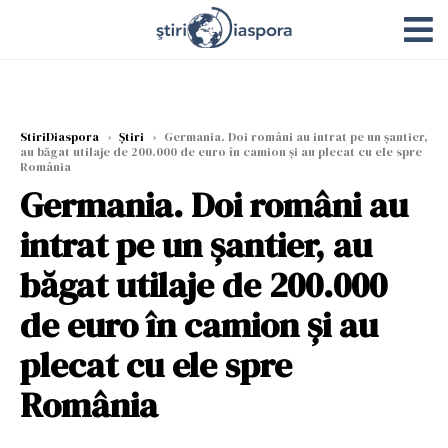
StiriDiaspora
›
Știri
›
Germania. Doi români au intrat pe un șantier,
au băgat utilaje de 200.000 de euro în camion și au plecat cu ele spre
România
Germania. Doi români au
intrat pe un șantier, au
băgat utilaje de 200.000
de euro în camion și au
plecat cu ele spre
România