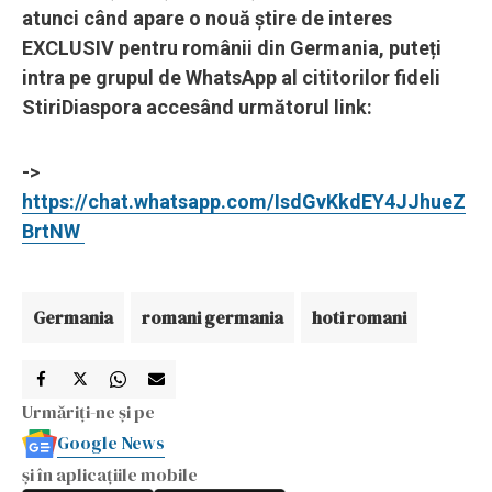
atunci când apare o nouă știre de interes
EXCLUSIV pentru românii din Germania, puteți
intra pe grupul de WhatsApp al cititorilor fideli
StiriDiaspora accesând următorul link:
->
https://chat.whatsapp.com/IsdGvKkdEY4JJhueZ
BrtNW
Germania
romani germania
hoti romani
Urmăriți-ne și pe
Google News
și în aplicațiile mobile