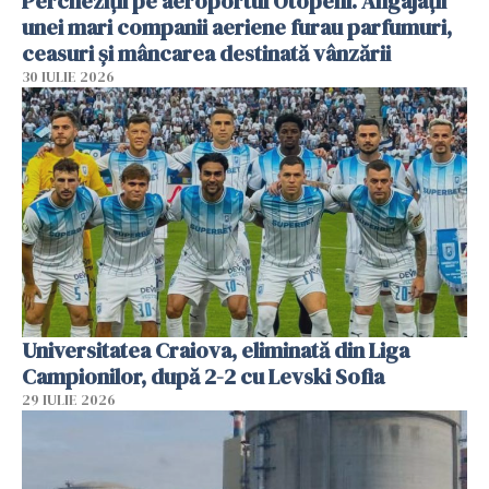
Percheziții pe aeroportul Otopeni. Angajații
unei mari companii aeriene furau parfumuri,
ceasuri și mâncarea destinată vânzării
30 IULIE 2026
Universitatea Craiova, eliminată din Liga
Campionilor, după 2-2 cu Levski Sofia
29 IULIE 2026