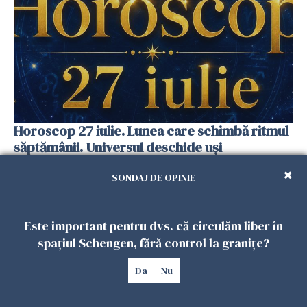
Horoscop 27 iulie. Lunea care schimbă ritmul
săptămânii. Universul deschide uși
neașteptate pentru unele zodii
SONDAJ DE OPINIE
26 IULIE 2026
Este important pentru dvs. că circulăm liber în
spațiul Schengen, fără control la granițe?
Da
Nu