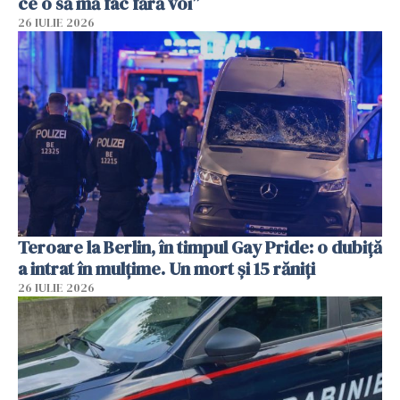
ce o să mă fac fără voi”
26 IULIE 2026
Teroare la Berlin, în timpul Gay Pride: o dubiță
a intrat în mulțime. Un mort și 15 răniți
26 IULIE 2026