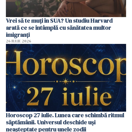
Vrei să te muți în SUA? Un studiu Harvard
arată ce se întâmplă cu sănătatea multor
imigranți
26 IULIE 2026
Horoscop 27 iulie. Lunea care schimbă ritmul
săptămânii. Universul deschide uși
neașteptate pentru unele zodii