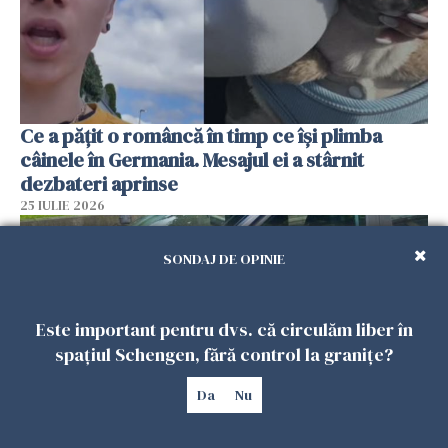
Ce a pățit o româncă în timp ce își plimba
câinele în Germania. Mesajul ei a stârnit
dezbateri aprinse
25 IULIE 2026
SONDAJ DE OPINIE
Este important pentru dvs. că circulăm liber în
spațiul Schengen, fără control la granițe?
Da
Nu