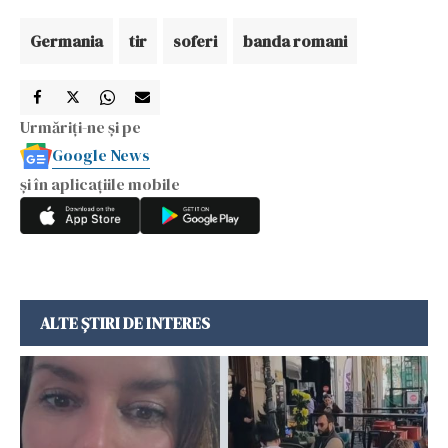
Germania
tir
soferi
banda romani
Urmăriți-ne și pe
Google News
și în aplicațiile mobile
ALTE ȘTIRI DE INTERES