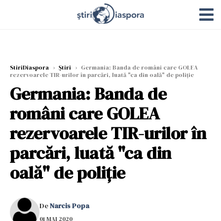
StiriDiaspora
›
Știri
›
Germania: Banda de români care GOLEA
rezervoarele TIR-urilor în parcări, luată "ca din oală" de poliție
Germania: Banda de
români care GOLEA
rezervoarele TIR-urilor în
parcări, luată "ca din
oală" de poliție
De
Narcis Popa
01 MAI 2020