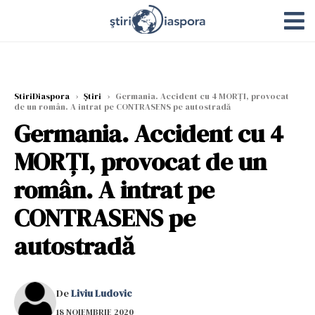
StiriDiaspora
›
Știri
›
Germania. Accident cu 4 MORȚI, provocat
de un român. A intrat pe CONTRASENS pe autostradă
Germania. Accident cu 4
MORȚI, provocat de un
român. A intrat pe
CONTRASENS pe
autostradă
De
Liviu Ludovic
18 NOIEMBRIE 2020