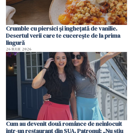
Crumble cu piersici și înghețată de vanilie.
Desertul verii care te cucerește de la prima
lingură
26 IULIE 2026
Cum au devenit două românce de neînlocuit
într-un restaurant din SUA. Patronul: „Nu știu