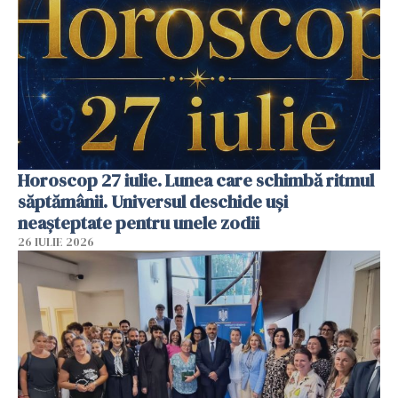
Horoscop 27 iulie. Lunea care schimbă ritmul
săptămânii. Universul deschide uși
neașteptate pentru unele zodii
26 IULIE 2026