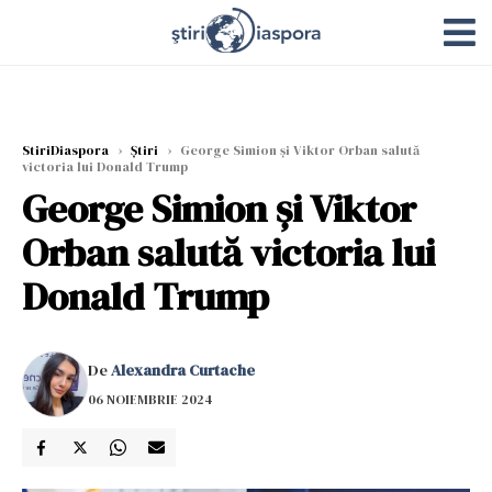
StiriDiaspora
›
Știri
›
George Simion și Viktor Orban salută
victoria lui Donald Trump
George Simion și Viktor
Orban salută victoria lui
Donald Trump
De
Alexandra Curtache
06 NOIEMBRIE 2024