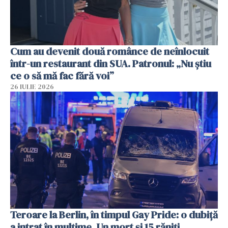
Cum au devenit două românce de neînlocuit
într-un restaurant din SUA. Patronul: „Nu știu
ce o să mă fac fără voi”
26 IULIE 2026
Teroare la Berlin, în timpul Gay Pride: o dubiță
a intrat în mulțime. Un mort și 15 răniți