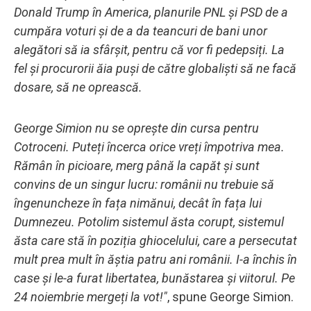
Donald Trump în America, planurile PNL și PSD de a
cumpăra voturi și de a da teancuri de bani unor
alegători să ia sfârșit, pentru că vor fi pedepsiți. La
fel și procurorii ăia puși de către globaliști să ne facă
dosare, să ne oprească.
George Simion nu se oprește din cursa pentru
Cotroceni. Puteți încerca orice vreți împotriva mea.
Rămân în picioare, merg până la capăt și sunt
convins de un singur lucru: românii nu trebuie să
îngenuncheze în fața nimănui, decât în fața lui
Dumnezeu. Potolim sistemul ăsta corupt, sistemul
ăsta care stă în poziția ghiocelului, care a persecutat
mult prea mult în ăștia patru ani românii. I-a închis în
case și le-a furat libertatea, bunăstarea și viitorul. Pe
24 noiembrie mergeți la vot!"
, spune George Simion.