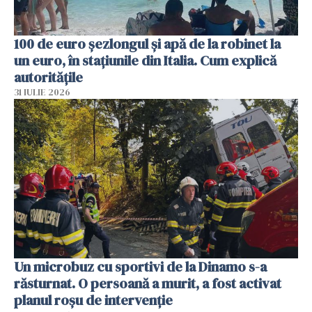
100 de euro șezlongul și apă de la robinet la
un euro, în stațiunile din Italia. Cum explică
autoritățile
31 IULIE 2026
Un microbuz cu sportivi de la Dinamo s-a
răsturnat. O persoană a murit, a fost activat
planul roșu de intervenție