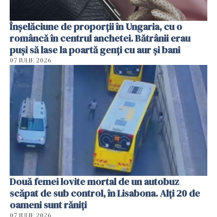
Înșelăciune de proporții în Ungaria, cu o
româncă în centrul anchetei. Bătrânii erau
puși să lase la poartă genți cu aur și bani
07 IULIE 2026
Două femei lovite mortal de un autobuz
scăpat de sub control, în Lisabona. Alți 20 de
oameni sunt răniți
07 IULIE 2026