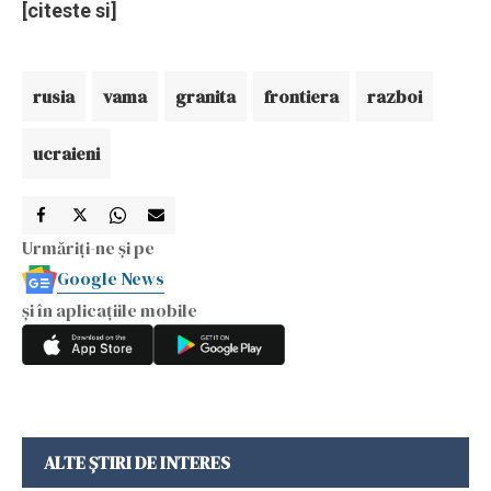
[citeste si]
rusia
vama
granita
frontiera
razboi
ucraieni
Urmăriți-ne și pe
Google News
și în aplicațiile mobile
ALTE ȘTIRI DE INTERES