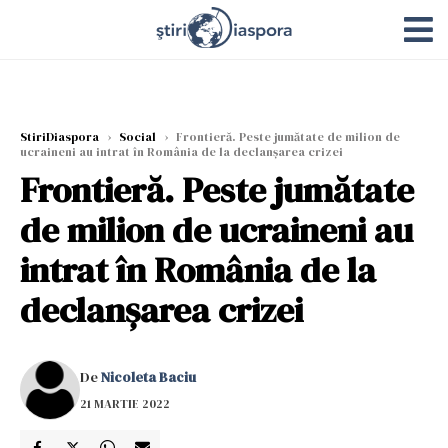
StiriDiaspora
›
Social
›
Frontieră. Peste jumătate de milion de
ucraineni au intrat în România de la declanşarea crizei
Frontieră. Peste jumătate
de milion de ucraineni au
intrat în România de la
declanşarea crizei
De
Nicoleta Baciu
21 MARTIE 2022