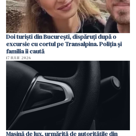
Doi turiști din București, dispăruți după o
excursie cu cortul pe Transalpina. Poliția și
familia îi caută
17 IULIE 2026
Mașină de lux, urmărită de autoritățile din