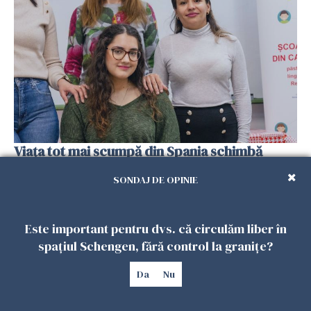
Viața tot mai scumpă din Spania schimbă
planurile românilor. Mulți se gândesc să
SONDAJ DE OPINIE
revină acasă
08 FEBRUARIE 2026
Este important pentru dvs. că circulăm liber în
spațiul Schengen, fără control la granițe?
Da
Nu