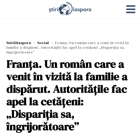
StiriDiaspora
›
Social
›
Franța. Un român care a venit în vizită la
familie a dispărut. Autoritățile fac apel la cetățeni: „Dispariția sa,
îngrijorătoare”
Franța. Un român care a
venit în vizită la familie a
dispărut. Autoritățile fac
apel la cetățeni:
„Dispariția sa,
îngrijorătoare”