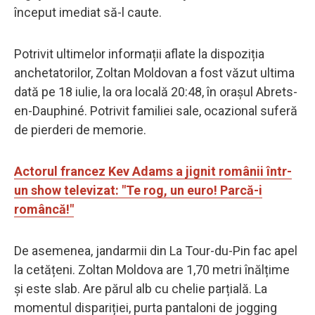
început imediat să-l caute.
Potrivit ultimelor informații aflate la dispoziția
anchetatorilor, Zoltan Moldovan a fost văzut ultima
dată pe 18 iulie, la ora locală 20:48, în orașul Abrets-
en-Dauphiné. Potrivit familiei sale, ocazional suferă
de pierderi de memorie.
Actorul francez Kev Adams a jignit românii într-
un show televizat: "Te rog, un euro! Parcă-i
româncă!"
De asemenea, jandarmii din La Tour-du-Pin fac apel
la cetățeni. Zoltan Moldova are 1,70 metri înălțime
și este slab. Are părul alb cu chelie parțială. La
momentul dispariției, purta pantaloni de jogging