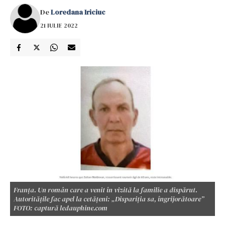
De
Loredana Iriciuc
21 IULIE 2022
Franța. Un român care a venit în vizită la familie a dispărut.
Autoritățile fac apel la cetățeni: „Dispariția sa, îngrijorătoare”
FOTO: captură ledauphine.com