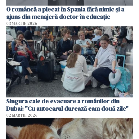
O româncă a plecat în Spania fără nimic și a
ajuns din menajeră doctor în educație
03 MARTIE 2026
Singura cale de evacuare a românilor din
Dubai: "Cu autocarul durează cam două zile"
02 MARTIE 2026