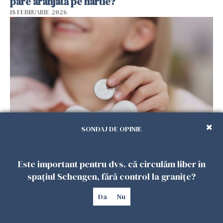
pare aranjată pe hârtie?
18 FEBRUARIE 2026
SONDAJ DE OPINIE
Alocație universală pentru copii în Spania.
100.000 de români ar putea primi 200 de euro
lunar
Este important pentru dvs. că circulăm liber în
13 FEBRUARIE 2026
spațiul Schengen, fără control la granițe?
Da
Nu