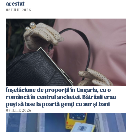
arestat
08 IULIE 2026
Înșelăciune de proporții în Ungaria, cu o
româncă în centrul anchetei. Bătrânii erau
puși să lase la poartă genți cu aur și bani
07 IULIE 2026