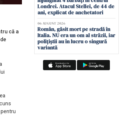
înjunghiat 4 bărbați în centrul
Londrei. Atacul Stellei, de 44 de
ani, explicat de anchetatori
06 AUGUST 2026
Român, găsit mort pe stradă în
ntru că a
Italia. NU era un om al străzii, iar
 de
polițiștii au în lucru o singură
variantă
a
lui
gea
ascuns
 pentru