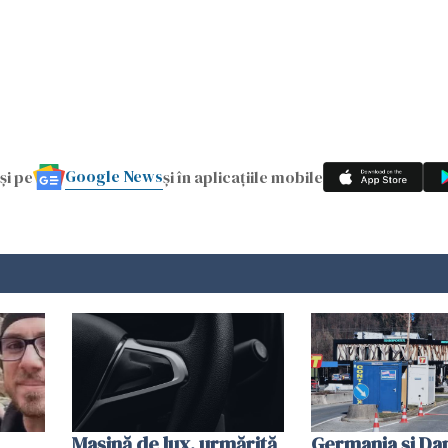
Google News
și pe
și în aplicațiile mobile
Mașină de lux, urmărită
Germania și D