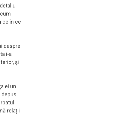
detaliu
a cum
n ce în ce
şi despre
ta i-a
erior, și
ţa ei un
au depus
ărbatul
ă relații