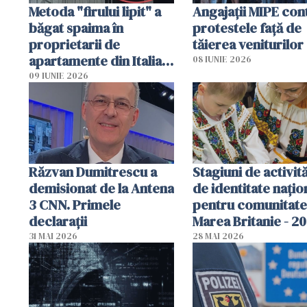
Metoda "firului lipit" a
Angajaţii MIPE con
băgat spaima în
protestele faţă de
proprietarii de
tăierea veniturilor
apartamente din Italia.
08 IUNIE 2026
Poliția, sesizată
09 IUNIE 2026
Răzvan Dumitrescu a
Stagiuni de activită
demisionat de la Antena
de identitate națio
3 CNN. Primele
pentru comunitate
declarații
Marea Britanie - 2
31 MAI 2026
28 MAI 2026