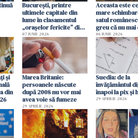
tinuă
București, printre
Aceasta este c
ultimele capitale din
mare schimbar
lume în clasamentul
satul românesc.
„orașelor fericite” din
greu că nu mai 
2026
pe-aici, prin jur
07 IUNIE 2026
06 IUNIE 2026
ți și
Marea Britanie:
Suedia: de la
nală
persoanele născute
învățământul di
a din
după 2008 nu vor mai
înapoi la pix și 
026
avea voie să fumeze
29 APRILIE 2026
29 APRILIE 2026