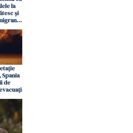
ele la
ătesc și
igranții
etație
, Spania
ii de
evacuați