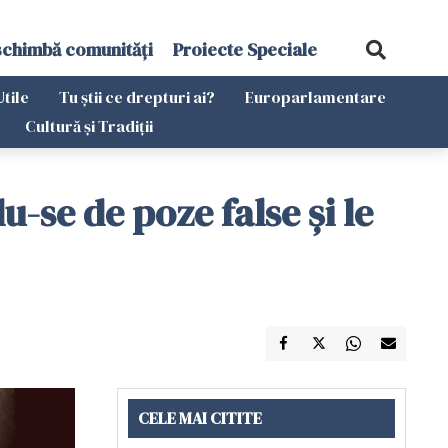
schimbă comunități
Proiecte Speciale
Utile
Tu știi ce drepturi ai?
Europarlamentare
Cultură și Tradiții
u-se de poze false şi le
CELE MAI CITITE