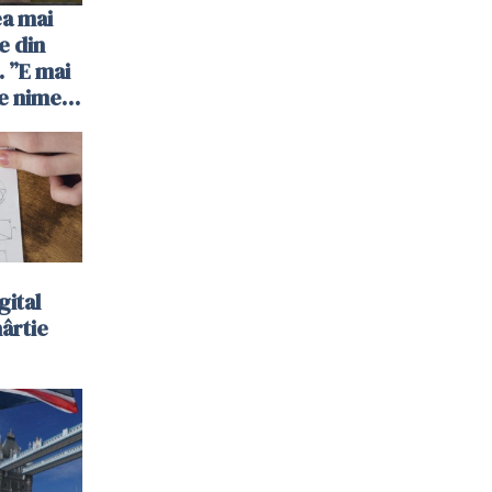
ea mai
e din
 ”E mai
e nimeni
”
gital
hârtie