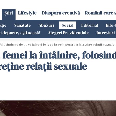
Știri
Lifestyle
Diaspora creativă
Românii care 
ație
Sănătate
Abuzuri
Social
Editorial
Info-
ti departe, ești acasă!
Alegeri Prezidențiale
Interviuri
folosindu-se de poze false şi le lega la ochi pentru a întreţine relaţii sexuale
femei la întâlnire, folosind
reţine relaţii sexuale