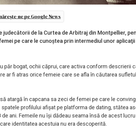
ărește-ne pe Google News
 judecătorii de la Curtea de Arbitraj din Montpellier, pe
u femei pe care le cunoştea prin intermediul unor aplicaţii
 cu păr bogat, ochii căprui, care activa conform descrierii c
are ar fi atras orice femeie care se afla în căutarea sufletu
it să atargă în capcana sa zeci de femei pe care le convin
, în spatele profilului afişat pe platforma de dating, stătea 
8 de ani. Femeile nu îşi dădeau seama însă de acest lucru
 care identitatea acestuia nu era descoperită.