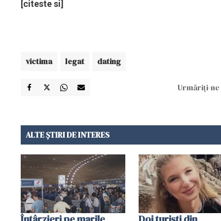
[citeste si]
victima
legat
dating
Urmăriți-ne 
ALTE ȘTIRI DE INTERES
Întârzieri pe marile
Doi turiști din