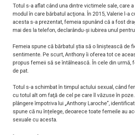
Totul s-a aflat când una dintre victimele sale, care 
modul în care bărbatul acţiona. În 2015, Valerie l-a
acesta s-a prezentat, femeia spunând că a fost drago
mai des la telefon, declarându-şi iubirea unul pentru 
Femeia spune că bărbatul ştia să o liniştească de f
sentimente. Pe scurt, Anthony îi oferea tot ce aceasta 
propus femeii să se întâlnească. În cele din urmă, feme
de pat.
Totul s-a schimbat în timpul actului sexual, când feme
cu totul alt om faţă de cel pe care îl văzuse în poz
plângere împotriva lui „Anthony Laroche”, identificat 
spune că nu înțelege, deoarece toate femeile au acce
sexuale cu acesta.