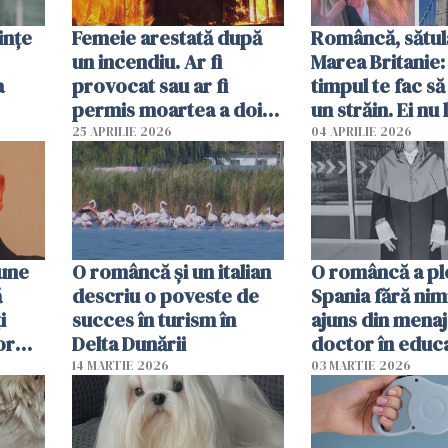
ințe
Femeie arestată după
Româncă, sătul
un incendiu. Ar fi
Marea Britanie:
a
provocat sau ar fi
timpul te fac să
permis moartea a doi
un străin. Ei nu
copii de 1 an și 3 ani
ca noi. În Româ
25 APRILIE 2026
04 APRILIE 2026
oamenii sunt alt
pune
O româncă și un italian
O româncă a ple
ă
descriu o poveste de
Spania fără nimi
i
succes în turism în
ajuns din mena
or
Delta Dunării
doctor în educ
14 MARTIE 2026
03 MARTIE 2026