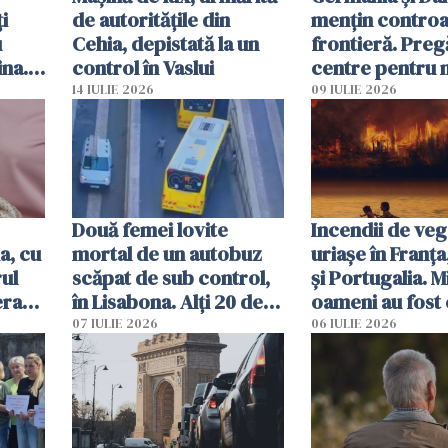
i
de autoritățile din
mențin controal
u
Cehia, depistată la un
frontieră. Preg
ina.
control în Vaslui
centre pentru m
caută
respinși din UE
14 IULIE 2026
09 IULIE 2026
Două femei lovite
Incendii de veg
a, cu
mortal de un autobuz
uriașe în Franța
ul
scăpat de sub control,
și Portugalia. M
erau
în Lisabona. Alți 20 de
oameni au fost 
tă
oameni sunt răniți
07 IULIE 2026
06 IULIE 2026