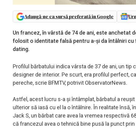
Adaugă-ne ca sursă preferată în Google
Urm
Un francez, în vârstă de 74 de ani, este anchetat de
folosit o identitate falsă pentru a-şi da întâlniri c
dating.
Profilul bărbatului indica vârsta de 37 de ani, un tip
designer de interior. Pe scurt, era profilul perfect, c
pereche, scrie BFMTV, potrivit ObservatorNews.
Astfel, acest lucru s-a şi întâmplat, bărbatul a reuș
ulterior să iasă cu el la o întâlnire. În realitate însă
Jack S, un bărbat care avea la vremea respectivă 6
că francezul avea o tehnică bine pusă la punct prin