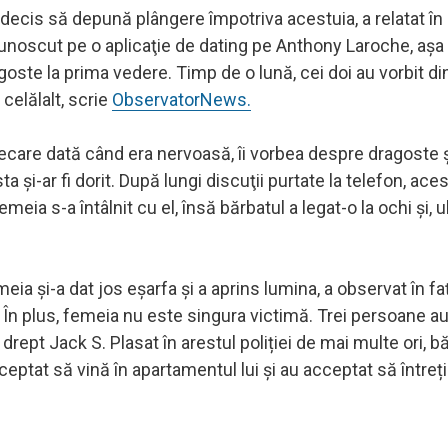
a decis să depună plângere împotriva acestuia, a relatat în 
 cunoscut pe o aplicaţie de dating pe Anthony Laroche, aş
ste la prima vedere. Timp de o lună, cei doi au vorbit di
celălalt, scrie
ObservatorNews.
iecare dată când era nervoasă, îi vorbea despre dragoste 
şi-ar fi dorit. După lungi discuţii purtate la telefon, aces
ia s-a întâlnit cu el, însă bărbatul a legat-o la ochi și, ult
ia şi-a dat jos eşarfa şi a aprins lumina, a observat în fa
e. În plus, femeia nu este singura victimă. Trei persoane 
drept Jack S. Plasat în arestul poliției de mai multe ori, b
ptat să vină în apartamentul lui și au acceptat să întrețin