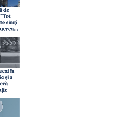
ă de
 "Tot
 te simți
 lucrează
nia,
fel"
cat în
c și a
jeră
ație