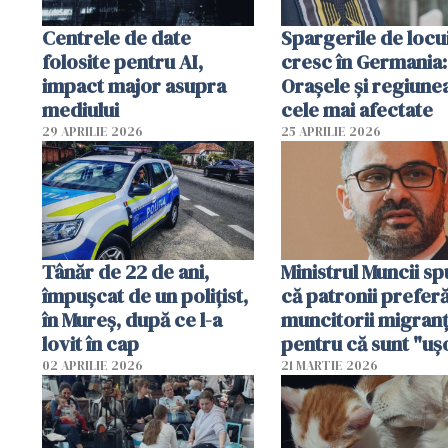
Centrele de date
Spargerile de locu
folosite pentru AI,
cresc în Germania:
impact major asupra
Orașele și regiune
mediului
cele mai afectate
29 APRILIE 2026
25 APRILIE 2026
Tânăr de 22 de ani,
Ministrul Muncii s
împușcat de un polițist,
că patronii prefer
în Mureș, după ce l-a
muncitorii migranț
lovit în cap
pentru că sunt "uş
dispensabili"
02 APRILIE 2026
21 MARTIE 2026