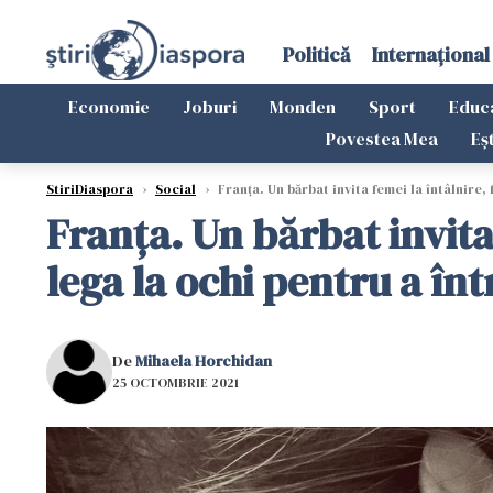
Politică
Internațional
Economie
Joburi
Monden
Sport
Educ
Povestea Mea
Eș
StiriDiaspora
›
Social
›
Franța. Un bărbat invita femei la întâlnire, 
Franța. Un bărbat invita 
lega la ochi pentru a înt
De
Mihaela Horchidan
25 OCTOMBRIE 2021