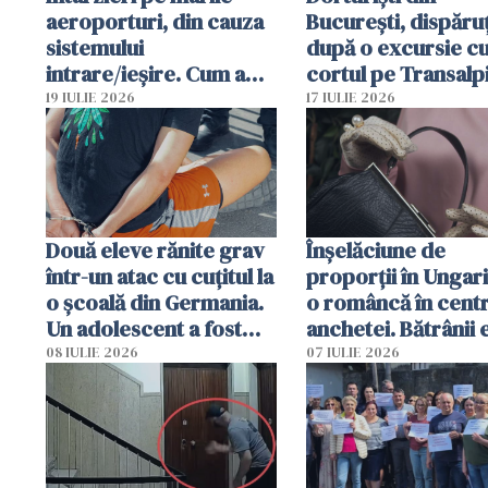
aeroporturi, din cauza
București, dispăruț
sistemului
după o excursie c
intrare/ieșire. Cum a
cortul pe Transalp
ajuns o femeie să fie
Poliția și familia îi 
19 IULIE 2026
17 IULIE 2026
arestată în Cluj-Napoca
Două eleve rănite grav
Înșelăciune de
într-un atac cu cuțitul la
proporții în Ungari
o școală din Germania.
o româncă în centr
Un adolescent a fost
anchetei. Bătrânii 
arestat
puși să lase la poar
08 IULIE 2026
07 IULIE 2026
genți cu aur și bani