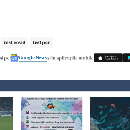
test covid
test pcr
Google News
și pe
și în aplicațiile mobile