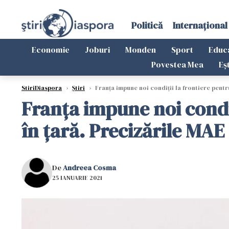
Politică
Internațional
Economie
Joburi
Monden
Sport
Educ
Povestea Mea
Eș
StiriDiaspora
›
Știri
›
Franţa impune noi condiţii la frontiere pentru
Franţa impune noi condiţ
în ţară. Precizările MA
De
Andreea Cosma
25 IANUARIE 2021