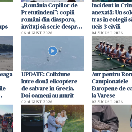
„România Copiilor de
Incident în Cr
Pretutindeni”: copiii
anexată: Un sol
români din diaspora,
tras în colegii s
ups
invitați să scrie despre
ucis 3 civili
România într-un volum
06 AUGUST 2026
04 AUGUST 2026
special
reaga
UPDATE: Coliziune
Aur pentru Rom
între două elicoptere
Campionatele
ile
de salvare în Grecia.
Europene de ca
Doi oameni au murit
la Varese
02 AUGUST 2026
02 AUGUST 2026
ouat