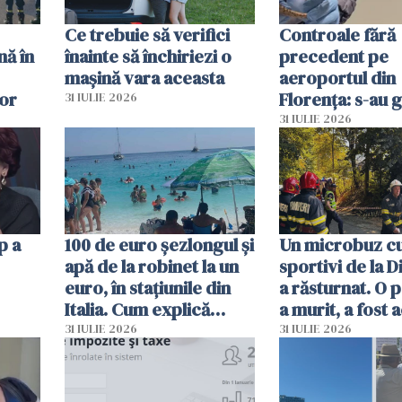
Ce trebuie să verifici
Controale fără
nă în
înainte să închiriezi o
precedent pe
mașină vara aceasta
aeroportul din
lor
Florența: s-au g
31 IULIE 2026
capete de aligat
31 IULIE 2026
sumă imensă de
p a
100 de euro șezlongul și
Un microbuz c
apă de la robinet la un
sportivi de la 
euro, în stațiunile din
a răsturnat. O 
Italia. Cum explică
a murit, a fost 
autoritățile
planul roșu de
31 IULIE 2026
31 IULIE 2026
intervenție