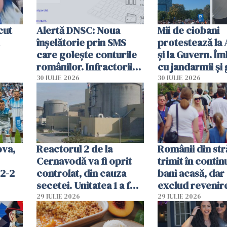
cut
Alertă DNSC: Noua
Mii de ciobani
înșelătorie prin SMS
protestează la
care golește conturile
și la Guvern. Î
românilor. Infractorii
cu jandarmii și
folosesc numele
lacrimogene
30 IULIE 2026
30 IULIE 2026
Ghișeul.ro și al Poliției
Române
ova,
Reactorul 2 de la
Românii din str
Cernavodă va fi oprit
trimit în conti
 2-2
controlat, din cauza
bani acasă, dar 
secetei. Unitatea 1 a fost
exclud revenire
deja oprită
29 IULIE 2026
29 IULIE 2026