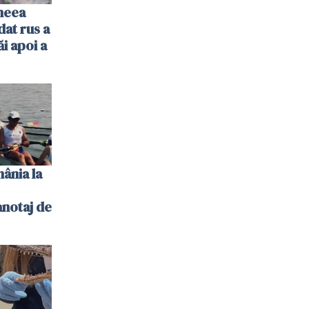
imeea
dat rus a
ăi apoi a
ânia la
notaj de