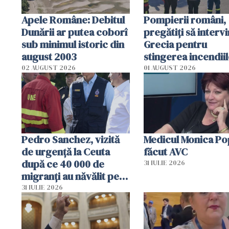
Apele Române: Debitul
Pompierii români,
Dunării ar putea coborî
pregătiţi să intervi
sub minimul istoric din
Grecia pentru
august 2003
stingerea incendii
02 AUGUST 2026
01 AUGUST 2026
Pedro Sanchez, vizită
Medicul Monica Po
de urgență la Ceuta
făcut AVC
după ce 40 000 de
31 IULIE 2026
migranți au năvălit pe
teritoriul spaniol: „Vom
31 IULIE 2026
mobiliza toate
resursele"