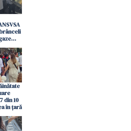
 ANSVSA
mbrânceli
 gaze
ăinătate
nuare
7 din 10
a în țară