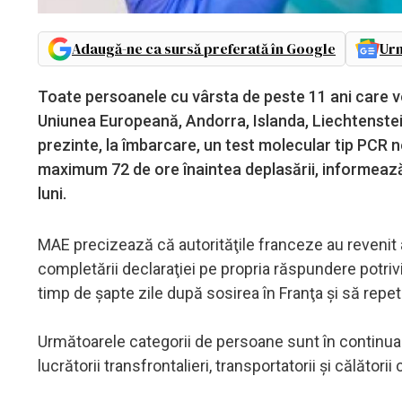
Adaugă-ne ca sursă preferată în Google
Urm
Toate persoanele cu vârsta de peste 11 ani care v
Uniunea Europeană, Andorra, Islanda, Liechtenstei
prezinte, la îmbarcare, un test molecular tip PCR 
maximum 72 de ore înaintea deplasării, informează
luni.
MAE precizează că autorităţile franceze au revenit a
completării declaraţiei pe propria răspundere potri
timp de şapte zile după sosirea în Franţa şi să repe
Următoarele categorii de persoane sunt în continua
lucrătorii transfrontalieri, transportatorii şi călător