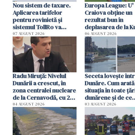
Nou sistem de taxare.
Europa League: U'
Aplicarea tarifelor
Craiova obține un
pentru rovinietă şi
rezultat bun în
sistemul TollRo va
deplasarea de la K
începe la 1 octombrie
07 AUGUST 2026
06 AUGUST 2026
Radu Miruţă: Nivelul
Seceta lovește înt
Dunării a crescut, în
Dunăre. Cum arată
zona centralei nucleare
situația în toate țăr
de la Cernavodă, cu 2
dunărene și de ce
cm faţă de ziua trecută
România resimte
04 AUGUST 2026
03 AUGUST 2026
efectele, deși a pl
în iulie