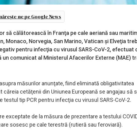
ărește-ne pe Google News
or să călătorească în Franţa pe cale aeriană sau mariti
n, Monaco, Norvegia, San Marino, Vatican şi Elveţia tre
negativ pentru infecţia cu virusul SARS-CoV-2, efectuat 
 un comunicat al Ministerul Afacerilor Externe (MAE) t
supra măsurilor anunţate, fiind eliminată obligativitatea
vit căreia cetăţenii din Uniunea Europeană se angajau să 
te testul tip PCR pentru infecţia cu virusul SARS-CoV-2.
re exceptate de la măsura de prezentare a testului COVI
ii care sosesc pe cale terestră (rutieră sau feroviară).