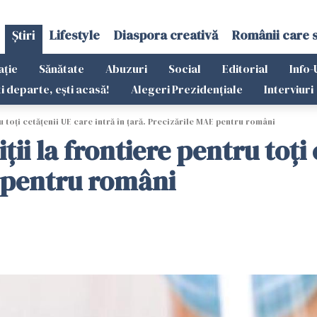
Știri
Lifestyle
Diaspora creativă
Românii care 
ație
Sănătate
Abuzuri
Social
Editorial
Info-
ti departe, ești acasă!
Alegeri Prezidențiale
Interviuri
 toţi cetăţenii UE care intră în ţară. Precizările MAE pentru români
ii la frontiere pentru toţi 
E pentru români