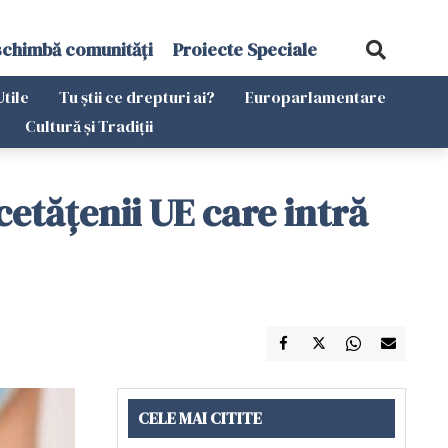
schimbă comunități
Proiecte Speciale
Utile
Tu știi ce drepturi ai?
Europarlamentare
Cultură și Tradiții
cetăţenii UE care intră
CELE MAI CITITE