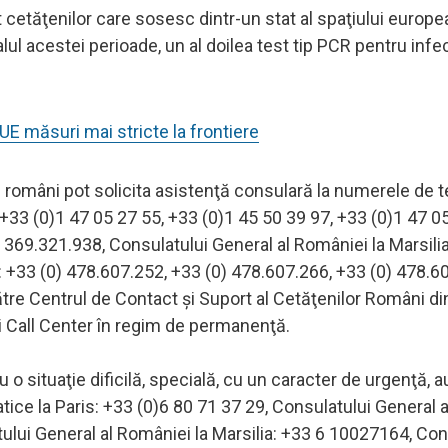
 cetăţenilor care sosesc dintr-un stat al spaţiului europ
lul acestei perioade, un al doilea test tip PCR pentru infe
 măsuri mai stricte la frontiere
 români pot solicita asistenţă consulară la numerele de t
+33 (0)1 47 05 27 55, +33 (0)1 45 50 39 97, +33 (0)1 47 05
 369.321.938, Consulatului General al României la Marsilia
 +33 (0) 478.607.252, +33 (0) 478.607.266, +33 (0) 478.6
către Centrul de Contact şi Suport al Cetăţenilor Români di
i Call Center în regim de permanenţă.
 situaţie dificilă, specială, cu un caracter de urgenţă, au
atice la Paris: +33 (0)6 80 71 37 29, Consulatului General a
ului General al României la Marsilia: +33 6 10027164, Con