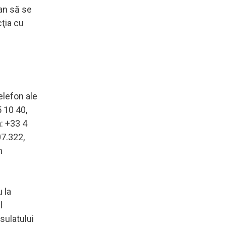
ean să se
cţia cu
elefon ale
 10 40,
: +33 4
07.322,
n
 la
l
sulatului