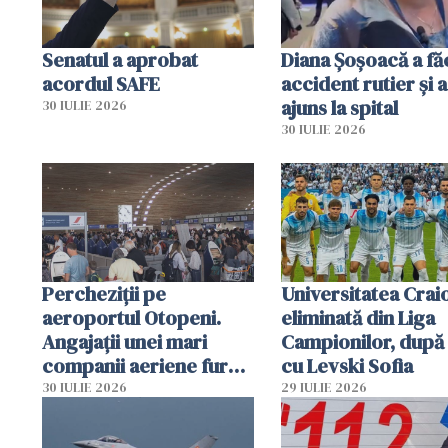
Senatul a aprobat
Diana Șoșoacă a fă
acordul SAFE
accident rutier și a
ajuns la spital
30 IULIE 2026
30 IULIE 2026
Percheziții pe
Universitatea Crai
aeroportul Otopeni.
eliminată din Liga
Angajații unei mari
Campionilor, după
companii aeriene furau
cu Levski Sofia
parfumuri, ceasuri și
30 IULIE 2026
29 IULIE 2026
mâncarea destinată
vânzării