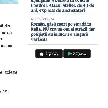
înjunghiat 4 bărbați în centrul
Londrei. Atacul Stellei, de 44 de
ani, explicat de anchetatori
06 AUGUST 2026
Român, găsit mort pe stradă în
mă din
Italia. NU era un om al străzii, iar
buie să
polițiștii au în lucru o singură
variantă
cu
ransmis
se izoleze
D-19: