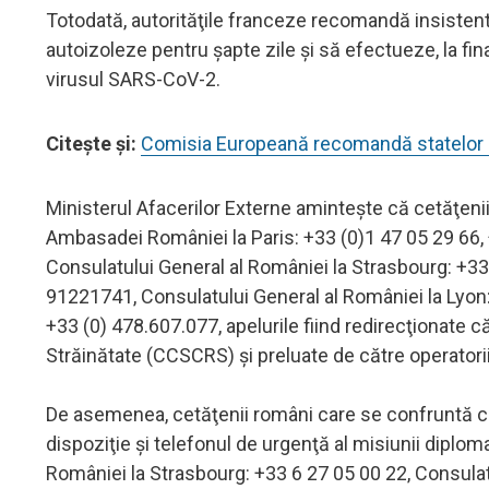
Totodată, autorităţile franceze recomandă insistent
autoizoleze pentru şapte zile şi să efectueze, la fina
virusul SARS-CoV-2.
Citeşte şi:
Comisia Europeană recomandă statelor UE
Ministerul Afacerilor Externe aminteşte că cetăţenii
Ambasadei României la Paris: +33 (0)1 47 05 29 66, 
Consulatului General al României la Strasbourg: +33
91221741, Consulatului General al României la Lyon:
+33 (0) 478.607.077, apelurile fiind redirecţionate 
Străinătate (CCSCRS) şi preluate de către operatori
De asemenea, cetăţenii români care se confruntă cu o
dispoziţie şi telefonul de urgenţă al misiunii diplom
României la Strasbourg: +33 6 27 05 00 22, Consulat