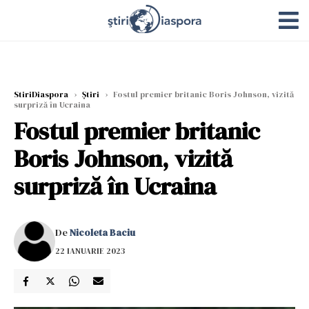
StiriDiaspora
›
Știri
›
Fostul premier britanic Boris Johnson, vizită
surpriză în Ucraina
Fostul premier britanic
Boris Johnson, vizită
surpriză în Ucraina
De
Nicoleta Baciu
22 IANUARIE 2023