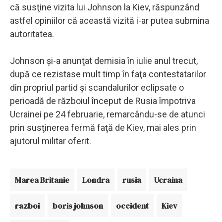
că susţine vizita lui Johnson la Kiev, răspunzând
astfel opiniilor că această vizită i-ar putea submina
autoritatea.
Johnson şi-a anunţat demisia în iulie anul trecut,
după ce rezistase mult timp în faţa contestatarilor
din propriul partid şi scandalurilor eclipsate o
perioadă de războiul început de Rusia împotriva
Ucrainei pe 24 februarie, remarcându-se de atunci
prin susţinerea fermă faţă de Kiev, mai ales prin
ajutorul militar oferit.
Marea Britanie
Londra
rusia
Ucraina
razboi
boris johnson
occident
Kiev