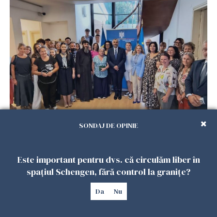
Accidente, spitalizare sau alte urgențe?
SONDAJ DE OPINIE
Consulatul României la Roma promite
intervenții în doar 24 de ore
26 IULIE 2026
Este important pentru dvs. că circulăm liber în
spațiul Schengen, fără control la granițe?
Da
Nu