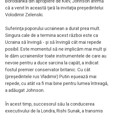
Borodianka din apropiere de Kiev, Johnson afirmă
că a venit în această ţară la invitaţia preşedintelui
Volodimir Zelenski.
Suferinţa poporului ucrainean a durat prea mult.
Singura cale de a termina acest război este ca
Ucraina să învingă - şi să învingă cât mai repede
posibil. Este momentul să ne implicăm mai mult şi
le dăm ucrainenilor toate instrumentele de care au
nevoie pentru a duce sarcina la capăt, a indicat
fostul premier conservator britanic. Cu cât
(preşedintele rus Vladimir) Putin eşuează mai
repede, cu atât va fi mai bine pentru lumea întreagă,
a adăugat Johnson.
În acest timp, succesorul său la conducerea
executivului de la Londra, Rishi Sunak, a transmis