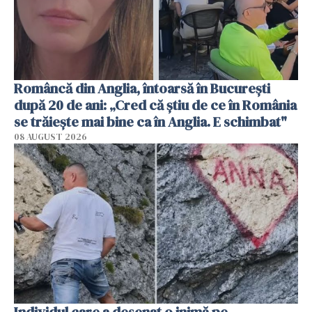
Româncă din Anglia, întoarsă în București
după 20 de ani: „Cred că știu de ce în România
se trăiește mai bine ca în Anglia. E schimbat"
08 AUGUST 2026
Individul care a desenat o inimă pe