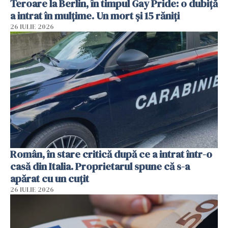
Teroare la Berlin, în timpul Gay Pride: o dubiță
a intrat în mulțime. Un mort și 15 răniți
26 IULIE 2026
Român, în stare critică după ce a intrat într-o
casă din Italia. Proprietarul spune că s-a
apărat cu un cuțit
26 IULIE 2026