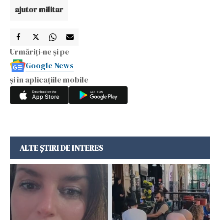
ajutor militar
Urmăriți-ne și pe
Google News
și în aplicațiile mobile
ALTE ȘTIRI DE INTERES