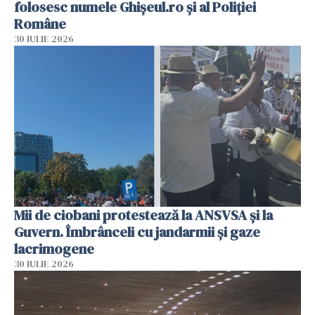
folosesc numele Ghișeul.ro și al Poliției
Române
30 IULIE 2026
Mii de ciobani protestează la ANSVSA și la
Guvern. Îmbrânceli cu jandarmii și gaze
lacrimogene
30 IULIE 2026