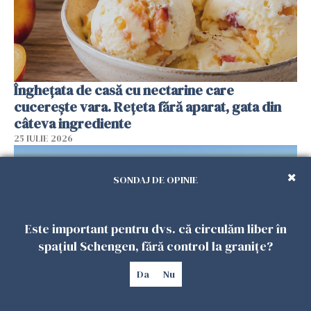
Înghețata de casă cu nectarine care
cucerește vara. Rețeta fără aparat, gata din
câteva ingrediente
25 IULIE 2026
SONDAJ DE OPINIE
Este important pentru dvs. că circulăm liber în
spațiul Schengen, fără control la granițe?
Da
Nu