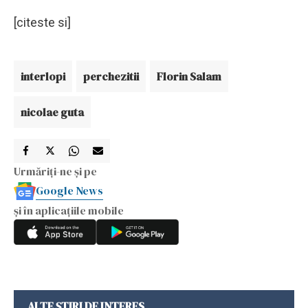
[citeste si]
interlopi
perchezitii
Florin Salam
nicolae guta
Urmăriți-ne și pe
Google News
și în aplicațiile mobile
ALTE ȘTIRI DE INTERES