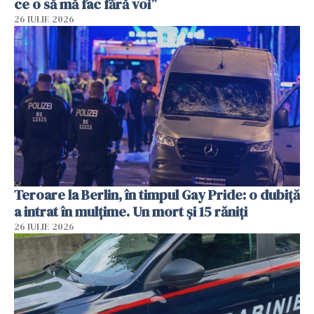
ce o să mă fac fără voi”
26 IULIE 2026
Teroare la Berlin, în timpul Gay Pride: o dubiță
a intrat în mulțime. Un mort și 15 răniți
26 IULIE 2026