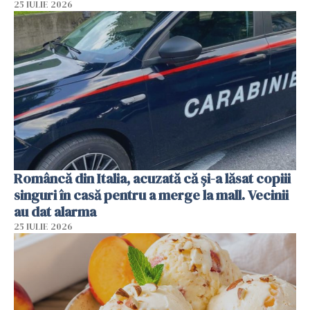
25 IULIE 2026
Româncă din Italia, acuzată că și-a lăsat copiii
singuri în casă pentru a merge la mall. Vecinii
au dat alarma
25 IULIE 2026