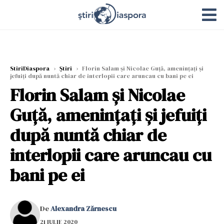
StiriDiaspora
›
Știri
›
Florin Salam și Nicolae Guță, amenințați și
jefuiți după nuntă chiar de interlopii care aruncau cu bani pe ei
Florin Salam și Nicolae
Guță, amenințați și jefuiți
după nuntă chiar de
interlopii care aruncau cu
bani pe ei
De
Alexandra Zărnescu
21 IULIE 2020