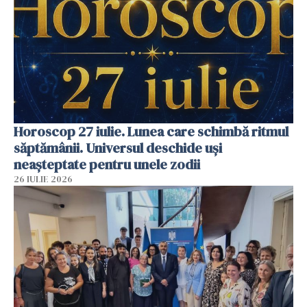
Horoscop 27 iulie. Lunea care schimbă ritmul
săptămânii. Universul deschide uși
neașteptate pentru unele zodii
26 IULIE 2026