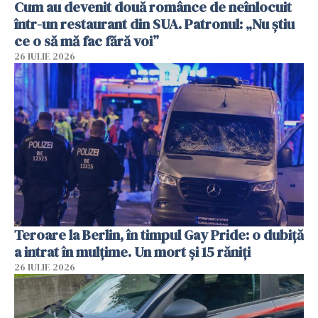
Cum au devenit două românce de neînlocuit
într-un restaurant din SUA. Patronul: „Nu știu
ce o să mă fac fără voi”
26 IULIE 2026
Teroare la Berlin, în timpul Gay Pride: o dubiță
a intrat în mulțime. Un mort și 15 răniți
26 IULIE 2026