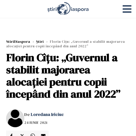
StiriDiaspora
›
Știri
›
Florin Cîţu: „Guvernul a stabilit majorarea
alocaţiei pentru copii începând din anul 2022”
Florin Cîţu: „Guvernul a
stabilit majorarea
alocaţiei pentru copii
începând din anul 2022”
De
Loredana Iriciuc
24 IUNIE 2021