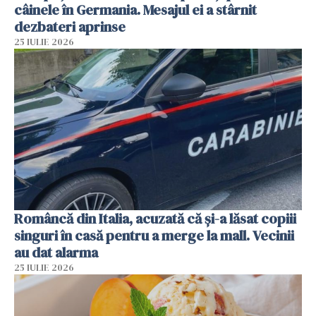
câinele în Germania. Mesajul ei a stârnit
dezbateri aprinse
25 IULIE 2026
Româncă din Italia, acuzată că și-a lăsat copiii
singuri în casă pentru a merge la mall. Vecinii
au dat alarma
25 IULIE 2026