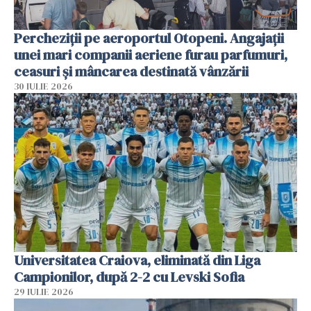
Percheziții pe aeroportul Otopeni. Angajații
unei mari companii aeriene furau parfumuri,
ceasuri și mâncarea destinată vânzării
30 IULIE 2026
Universitatea Craiova, eliminată din Liga
Campionilor, după 2-2 cu Levski Sofia
29 IULIE 2026