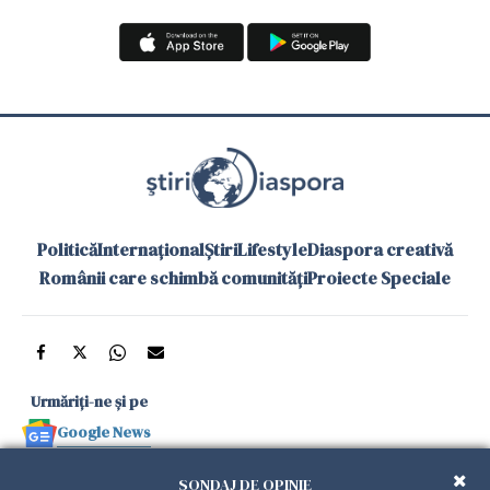
Politică
Internațional
Știri
Lifestyle
Diaspora creativă
Românii care schimbă comunități
Proiecte Speciale
Urmăriți-ne și pe
Google News
și în aplicațiile mobile
SONDAJ DE OPINIE