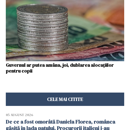
Guvernul ar putea amâna, joi, dublarea alocațiilor
pentru copii
CELE MAI CITITE
05 AUGUST 2026
De ce a fost omorâtă Daniela Florea, românca
găsită în lada patului. Procurorii italieni i-au