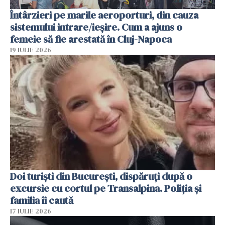
Întârzieri pe marile aeroporturi, din cauza
sistemului intrare/ieșire. Cum a ajuns o
femeie să fie arestată în Cluj-Napoca
19 IULIE 2026
Doi turiști din București, dispăruți după o
excursie cu cortul pe Transalpina. Poliția și
familia îi caută
17 IULIE 2026