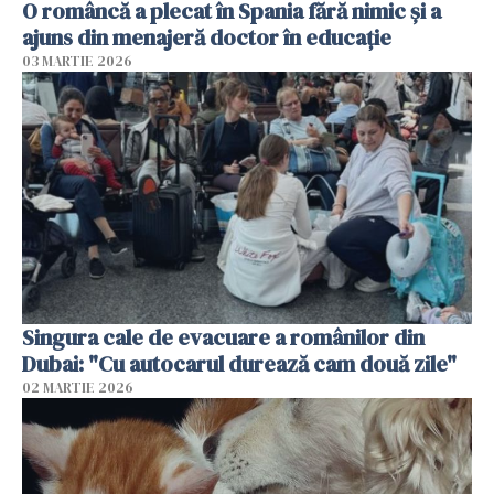
O româncă a plecat în Spania fără nimic și a
ajuns din menajeră doctor în educație
03 MARTIE 2026
Singura cale de evacuare a românilor din
Dubai: "Cu autocarul durează cam două zile"
02 MARTIE 2026