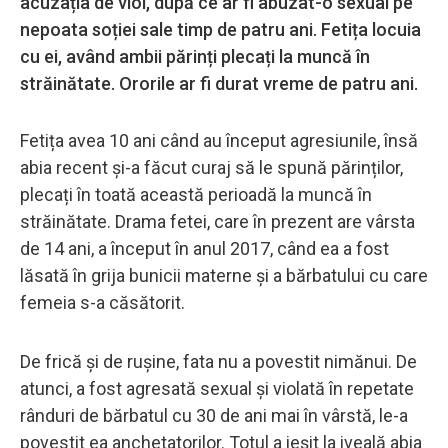
acuzația de viol, după ce ar fi abuzat-o sexual pe
nepoata soției sale timp de patru ani. Fetița locuia
cu ei, având ambii părinți plecați la muncă în
străinătate. Ororile ar fi durat vreme de patru ani.
Fetița avea 10 ani când au început agresiunile, însă
abia recent și-a făcut curaj să le spună părinților,
plecați în toată această perioadă la muncă în
străinătate. Drama fetei, care în prezent are vârsta
de 14 ani, a început în anul 2017, când ea a fost
lăsată în grija bunicii materne și a bărbatului cu care
femeia s-a căsătorit.
De frică și de rușine, fata nu a povestit nimănui. De
atunci, a fost agresată sexual și violată în repetate
rânduri de bărbatul cu 30 de ani mai în vârstă, le-a
povestit ea anchetatorilor. Totul a ieșit la iveală abia