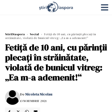
StiriDiaspora
›
Social
›
Fetiță de 10 ani, cu părinții plecați în
străinătate, violată de bunicul vitreg: „Ea m-a ademenit!“
Fetiță de 10 ani, cu părinții
plecați în străinătate,
violată de bunicul vitreg:
„Ea m-a ademenit!“
De
Nicoleta Nicolau
13 NOIEMBRIE 2021