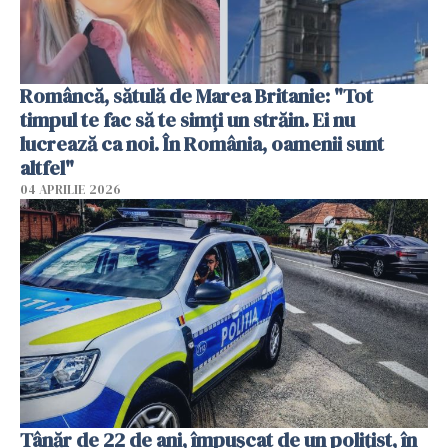
Româncă, sătulă de Marea Britanie: "Tot
timpul te fac să te simți un străin. Ei nu
lucrează ca noi. În România, oamenii sunt
altfel"
04 APRILIE 2026
Tânăr de 22 de ani, împușcat de un polițist, în