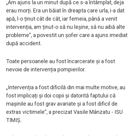
„Am ajuns la un minut după ce s-a întâmplat, deja
erau morți. Era un băiat în dreapta care urla, i-a dat
apă, l-o ținut cât de cât, iar femeia, până a venit
intervenția, am ținut-o să nu leșine, să nu aibă alte
probleme”, a povestit un șofer care a ajuns imediat
după accident.
Toate persoanele au fost încarcerate și a fost
nevoie de intervenția pompierilor.
„Intervenția a fost dificilă din mai multe motive, au
fost implicați și doi copii și datorită faptului că
mașinile au fost grav avariate și a fost dificil de
extras victimele”, a precizat Vasile Mânzatu - ISU
TIMIŞ.