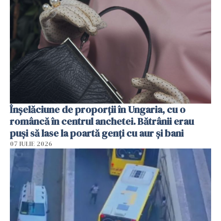
Înșelăciune de proporții în Ungaria, cu o
româncă în centrul anchetei. Bătrânii erau
puși să lase la poartă genți cu aur și bani
07 IULIE 2026