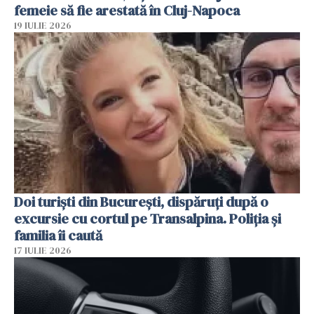
femeie să fie arestată în Cluj-Napoca
19 IULIE 2026
Doi turiști din București, dispăruți după o
excursie cu cortul pe Transalpina. Poliția și
familia îi caută
17 IULIE 2026