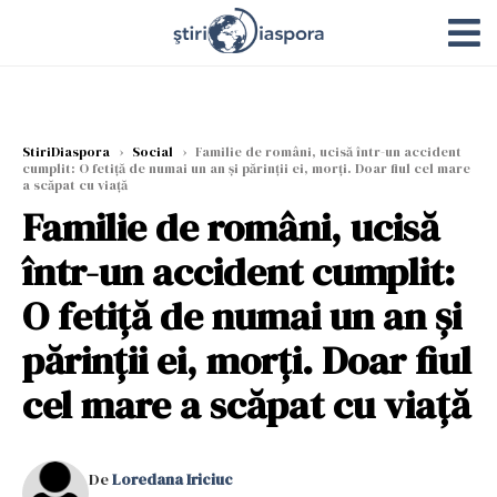
StiriDiaspora
›
Social
›
Familie de români, ucisă într-un accident
cumplit: O fetiță de numai un an și părinții ei, morți. Doar fiul cel mare
a scăpat cu viață
Familie de români, ucisă
într-un accident cumplit:
O fetiță de numai un an și
părinții ei, morți. Doar fiul
cel mare a scăpat cu viață
De
Loredana Iriciuc