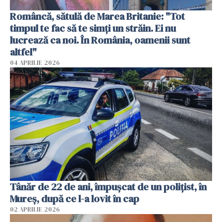
Româncă, sătulă de Marea Britanie: "Tot
timpul te fac să te simți un străin. Ei nu
lucrează ca noi. În România, oamenii sunt
altfel"
04 APRILIE 2026
Tânăr de 22 de ani, împușcat de un polițist, în
Mureș, după ce l-a lovit în cap
02 APRILIE 2026