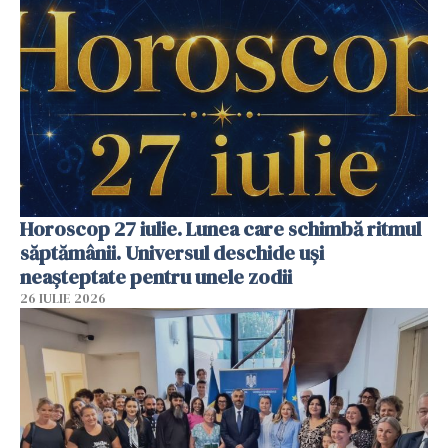
Horoscop 27 iulie. Lunea care schimbă ritmul
săptămânii. Universul deschide uși
neașteptate pentru unele zodii
26 IULIE 2026