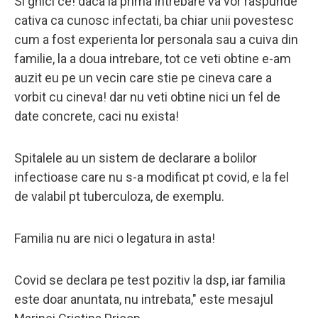
Si ghici ce! daca la prima intrebare va vor raspunde
cativa ca cunosc infectati, ba chiar unii povestesc
cum a fost experienta lor personala sau a cuiva din
familie, la a doua intrebare, tot ce veti obtine e-am
auzit eu pe un vecin care stie pe cineva care a
vorbit cu cineva! dar nu veti obtine nici un fel de
date concrete, caci nu exista!
Spitalele au un sistem de declarare a bolilor
infectioase care nu s-a modificat pt covid, e la fel
de valabil pt tuberculoza, de exemplu.
Familia nu are nici o legatura in asta!
Covid se declara pe test pozitiv la dsp, iar familia
este doar anuntata, nu intrebata," este mesajul