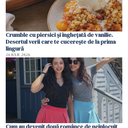
Crumble cu piersici și înghețată de vanilie.
Desertul verii care te cucerește de la prima
lingură
26 IULIE 2026
Cum au devenit două românce de neînlocuit