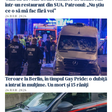
într-un restaurant din SUA. Patronul: „Nu știu
ce o să mă fac fără voi”
26 IULIE 2026
Teroare la Berlin, în timpul Gay Pride: o dubiță
a intrat în mulțime. Un mort și 15 răniți
26 IULIE 2026