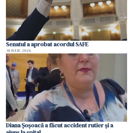
Senatul a aprobat acordul SAFE
30 IULIE 2026
Diana Șoșoacă a făcut accident rutier și a
ajuns la spital