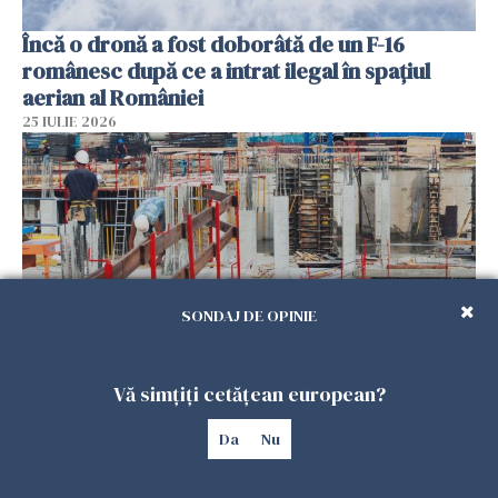
Încă o dronă a fost doborâtă de un F-16
românesc după ce a intrat ilegal în spațiul
aerian al României
25 IULIE 2026
SONDAJ DE OPINIE
Vă simțiți cetățean european?
Se caută urgent români pentru șantiere din
Marea Britanie. Salarii de până la 29 de lire pe
Da
Nu
oră
25 IULIE 2026