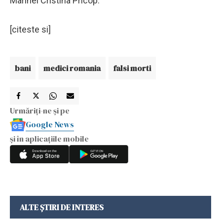
Marinei Cristina Pricop.
[citeste si]
bani
medici romania
falsi morti
Urmăriți-ne și pe
Google News
și în aplicațiile mobile
ALTE ȘTIRI DE INTERES