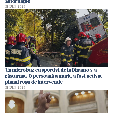
autoritățile
31 IULIE 2026
Un microbuz cu sportivi de la Dinamo s-a
răsturnat. O persoană a murit, a fost activat
planul roșu de intervenție
31 IULIE 2026