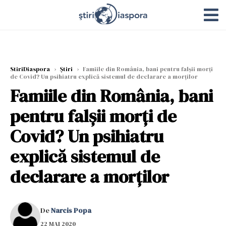
StiriDiaspora
›
Știri
›
Famiile din România, bani pentru falșii morți
de Covid? Un psihiatru explică sistemul de declarare a morților
Famiile din România, bani
pentru falșii morți de
Covid? Un psihiatru
explică sistemul de
declarare a morților
De
Narcis Popa
22 MAI 2020