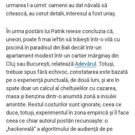
urmarea l-a uimit: oamenii au dat năvală să
citească, au cerut detalii, interesul a fost uriaş.
În urma postării lui Patrik reiese concluzia că,
uneori, poate fi mai ieftin să trăieşti într-o vilă cu
piscină în paradisul din Bali decât într-un
apartament modest într-un cartier mărginaş din
Cluj sau Bucureşti, relatează
Adevărul
. Totuşi,
trebuie spus fără echivoc, constatarea este bazată
pe o experienţă punctuală, de două luni, şi are în
spate doar un calcul al cheltuielilor cu cazarea,
masa şi benzina dintr-o anumită zonă a insulei
amintite. Restul costurilor sunt ignorate, ceea ce
duce, totuşi, experimentul în zona empirică şi îl face
ceea ce chiar autorul postări recunoaşte: o
„hackereală” a algoritmului de audienţă de pe