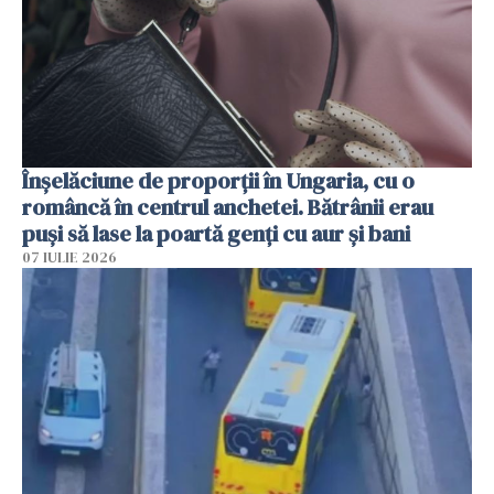
Înșelăciune de proporții în Ungaria, cu o
româncă în centrul anchetei. Bătrânii erau
puși să lase la poartă genți cu aur și bani
07 IULIE 2026