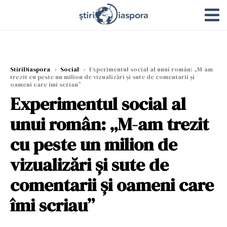
StiriDiaspora
›
Social
›
Experimentul social al unui român: „M-am
trezit cu peste un milion de vizualizări şi sute de comentarii şi
oameni care îmi scriau”
Experimentul social al
unui român: „M-am trezit
cu peste un milion de
vizualizări şi sute de
comentarii şi oameni care
îmi scriau”