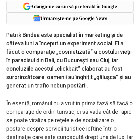
Adaugă-ne ca sursă preferată în Google
Urmărește-ne pe Google News
Patrik Bindea este specialist în marketing şi de
câteva luni a început un experiment social. El a
făcut o comparaţie „cosmetizată” a costului vieţii
în paradisul din Bali, cu Bucureşti sau Cluj, iar
concluziile acestul „clickbait” elaborat au fost
surprinzătoare: oamenii au înghiţit „găluşca” şi au
generat un trafic nebun postării.
În esenţă, românul nu a vrut în prima fază să facă o
comparaţie de ordin turistic, ci să vadă cât de rapid
se poate viraliza pe reţelele de socializare o
postare despre servicii turistice ieftine într-o
destinaţie care este cunoscută drept una de lux. Iar