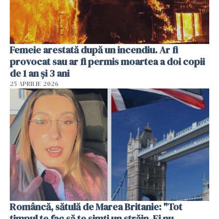
Femeie arestată după un incendiu. Ar fi
provocat sau ar fi permis moartea a doi copii
de 1 an și 3 ani
25 APRILIE 2026
Româncă, sătulă de Marea Britanie: "Tot
timpul te fac să te simți un străin. Ei nu