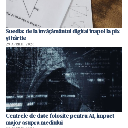
Suedia: de la învățământul digital înapoi la pix
și hârtie
29 APRILIE 2026
Centrele de date folosite pentru AI, impact
major asupra mediului