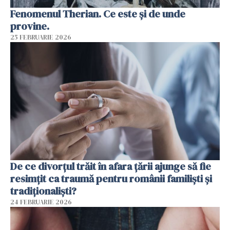
Fenomenul Therian. Ce este și de unde
provine.
25 FEBRUARIE 2026
De ce divorțul trăit în afara țării ajunge să fie
resimțit ca traumă pentru românii familiști și
tradiționaliști?
24 FEBRUARIE 2026