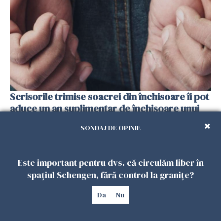
Scrisorile trimise soacrei din închisoare îi pot
aduce un an suplimentar de închisoare unui
român condamnat în Spania
SONDAJ DE OPINIE
21 FEBRUARIE 2026
Este important pentru dvs. că circulăm liber în
spațiul Schengen, fără control la granițe?
Da
Nu