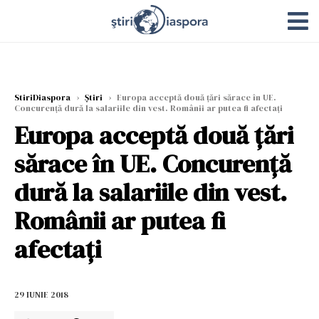
StiriDiaspora
›
Știri
›
Europa acceptă două țări sărace în UE.
Concurență dură la salariile din vest. Românii ar putea fi afectați
Europa acceptă două țări
sărace în UE. Concurență
dură la salariile din vest.
Românii ar putea fi
afectați
29 IUNIE 2018