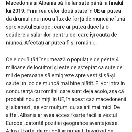
Macedonia şi Albania să fie lansate până la finalul
lui 2019. Primirea celor două state în UE ar putea
da drumul unui nou aflux de forță de muncă ieftină
spre vestul Europei, care ar putea duce la o
scădere a salariilor pentru cei care își caută de
muncă. Afectați ar putea fi și românii.
Cele două țări însumează o populație de peste 4
milioane de locuitori și este de așteptat ca sute de
mii de persoane să emigreze spre vest și să-și
caute un loc de muncă mai bine plătit. Ei vor intra în
concurență cu românii care sunt deja acolo, așa că
probabil nou primiții în UE, în acest caz macedonenii
și albanezii, se vor mulțumi cu salarii mai mici. De
altfel, Albania ar avea acces foarte facil la vestul
Europei, datorită poziției geografice avantajoase.
Afluxul forței de muncă ar putea fi favorizat de