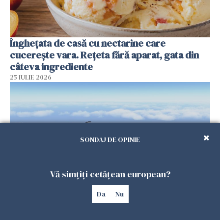
Înghețata de casă cu nectarine care
cucerește vara. Rețeta fără aparat, gata din
câteva ingrediente
25 IULIE 2026
SONDAJ DE OPINIE
Vă simțiți cetățean european?
Da
Nu
Încă o dronă a fost doborâtă de un F-16
românesc după ce a intrat ilegal în spațiul