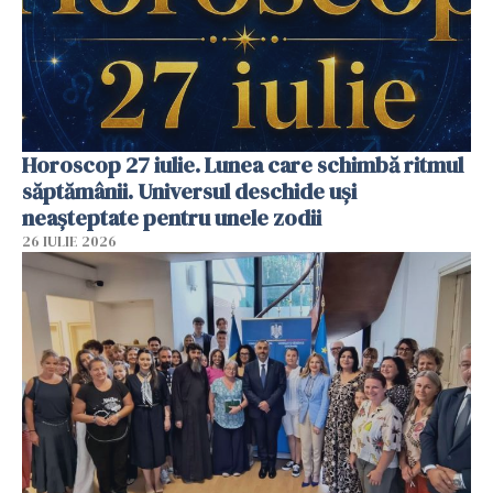
Horoscop 27 iulie. Lunea care schimbă ritmul
săptămânii. Universul deschide uși
neașteptate pentru unele zodii
26 IULIE 2026