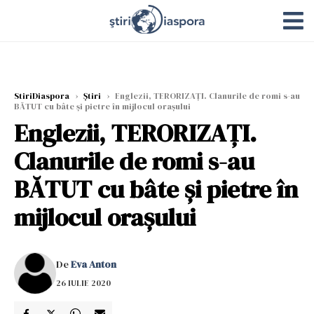
StiriDiaspora
›
Știri
›
Englezii, TERORIZAȚI. Clanurile de romi s-au
BĂTUT cu bâte și pietre în mijlocul orașului
Englezii, TERORIZAȚI.
Clanurile de romi s-au
BĂTUT cu bâte și pietre în
mijlocul orașului
De
Eva Anton
26 IULIE 2020