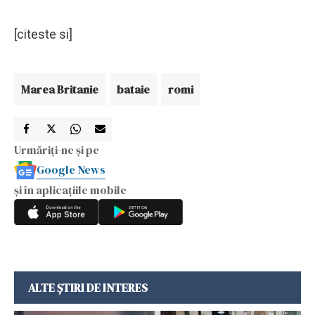
[citeste si]
Marea Britanie
bataie
romi
Urmăriți-ne și pe
Google News
și în aplicațiile mobile
ALTE ȘTIRI DE INTERES