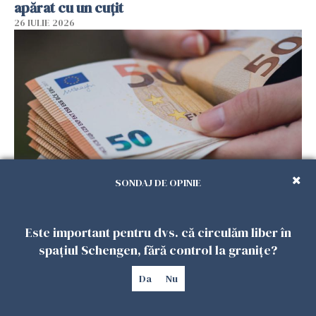
apărat cu un cuțit
26 IULIE 2026
SONDAJ DE OPINIE
Menajere și îngrijitori, în vizorul Fiscului din
Italia. Aproape 500.000 de euro din venituri,
Este important pentru dvs. că circulăm liber în
ascunși de autorități
spațiul Schengen, fără control la granițe?
26 IULIE 2026
Da
Nu