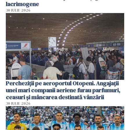
lacrimogene
30 IULIE 2026
Percheziții pe aeroportul Otopeni. Angajații
unei mari companii aeriene furau parfumuri,
ceasuri și mâncarea destinată vânzării
30 IULIE 2026