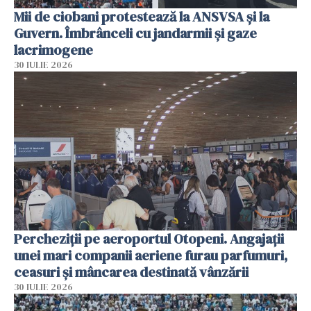
Mii de ciobani protestează la ANSVSA și la
Guvern. Îmbrânceli cu jandarmii și gaze
lacrimogene
30 IULIE 2026
Percheziții pe aeroportul Otopeni. Angajații
unei mari companii aeriene furau parfumuri,
ceasuri și mâncarea destinată vânzării
30 IULIE 2026