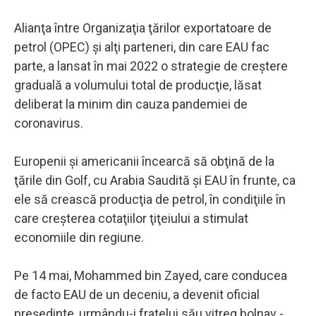
Alianţa între Organizaţia ţărilor exportatoare de
petrol (OPEC) şi alţi parteneri, din care EAU fac
parte, a lansat în mai 2022 o strategie de creştere
graduală a volumului total de producţie, lăsat
deliberat la minim din cauza pandemiei de
coronavirus.
Europenii şi americanii încearcă să obţină de la
ţările din Golf, cu Arabia Saudită şi EAU în frunte, ca
ele să crească producţia de petrol, în condiţiile în
care creşterea cotaţiilor ţiţeiului a stimulat
economiile din regiune.
Pe 14 mai, Mohammed bin Zayed, care conducea
de facto EAU de un deceniu, a devenit oficial
preşedinte, urmându-i fratelui său vitreg bolnav -