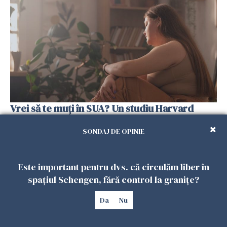
Vrei să te muți în SUA? Un studiu Harvard
arată ce se întâmplă cu sănătatea multor
imigranți
SONDAJ DE OPINIE
26 IULIE 2026
Este important pentru dvs. că circulăm liber în
spațiul Schengen, fără control la granițe?
Da
Nu