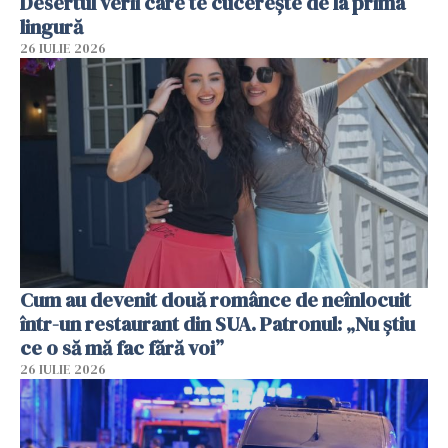
Desertul verii care te cucerește de la prima
lingură
26 IULIE 2026
Cum au devenit două românce de neînlocuit
într-un restaurant din SUA. Patronul: „Nu știu
ce o să mă fac fără voi”
26 IULIE 2026