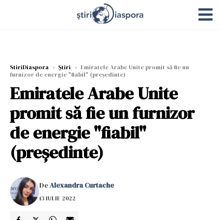
StiriDiaspora
›
Știri
›
Emiratele Arabe Unite promit să fie un
furnizor de energie "fiabil" (preşedinte)
Emiratele Arabe Unite
promit să fie un furnizor
de energie "fiabil"
(preşedinte)
De
Alexandra Curtache
13 IULIE 2022