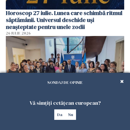
Horoscop 27 iulie. Lunea care schimbă ritmul
săptămânii. Universul deschide uși
neașteptate pentru unele zodii
26 IULIE 2026
SONDAJ DE OPINIE
Vă simțiți cetățean european?
Accidente, spitalizare sau alte urgențe?
Consulatul României la Roma promite
Da
Nu
intervenții în doar 24 de ore
26 IULIE 2026