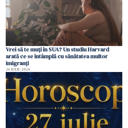
Vrei să te muți în SUA? Un studiu Harvard
arată ce se întâmplă cu sănătatea multor
imigranți
26 IULIE 2026