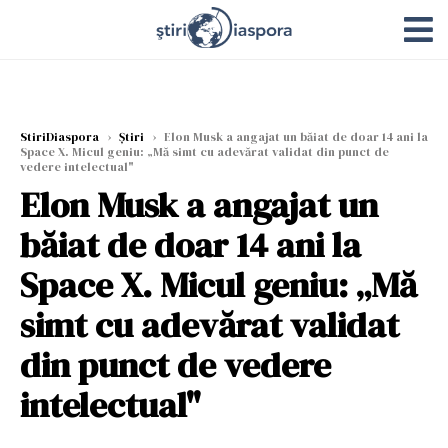
StiriDiaspora
›
Știri
›
Elon Musk a angajat un băiat de doar 14 ani la
Space X. Micul geniu: „Mă simt cu adevărat validat din punct de
vedere intelectual"
Elon Musk a angajat un
băiat de doar 14 ani la
Space X. Micul geniu: „Mă
simt cu adevărat validat
din punct de vedere
intelectual"