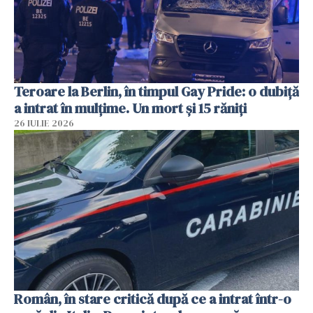
Teroare la Berlin, în timpul Gay Pride: o dubiță
a intrat în mulțime. Un mort și 15 răniți
26 IULIE 2026
Român, în stare critică după ce a intrat într-o